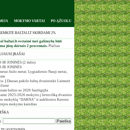
MIJA
MOKYMO VARTAI
PO ĄŽUOLU
REMKITE BALTAI.LT SKIRDAMI 2%
ol baltai.lt svetainė turi galimybę būti
a jūsų skirtais 2 procentais.
Plačiau
UJAUSI ĮRAŠAI
 IR JONINĖS (2 dalis)
S IR JONINĖS
etai Asilo metai. Lygiadienio Nauji metai,
ime
is. Į Dausas pakilo baltų dvasininkė Laimutė
ičienė
inam baltus su 2026 Saulėgrįža
iame 2025-2026 mokytis į lietuvišką dvasinio
o mokyklą “DARNA” ir aukštosios Kurono
mijos mokymo katedras
IEŠKA
i:
LTŲ SVETAINĖS