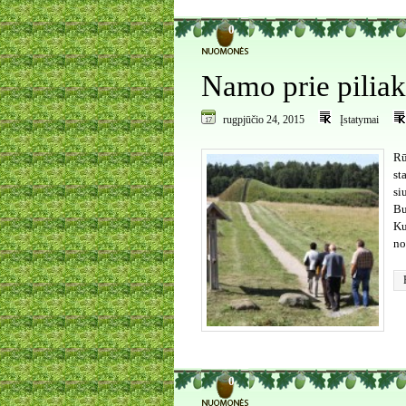
0
Namo prie piliak
rugpjūčio 24, 2015
Įstatymai
Rū
st
si
Bu
Ku
no
0