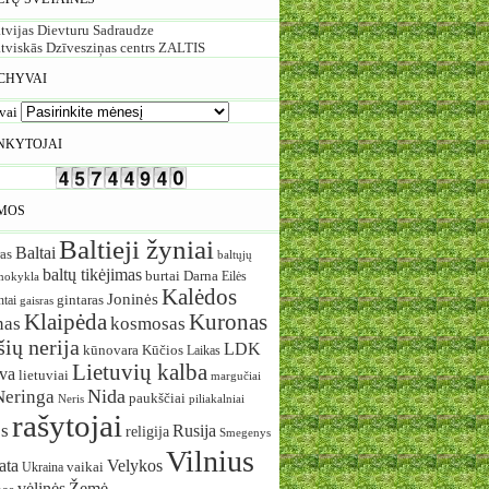
tvijas Dievturu Sadraudze
tviskās Dzīvesziņas centrs ZALTIS
CHYVAI
vai
NKYTOJAI
MOS
Baltieji žyniai
Baltai
as
baltųjų
baltų tikėjimas
burtai
Darna
Eilės
mokykla
Kalėdos
Joninės
ntai
gintaras
gaisras
Klaipėda
Kuronas
nas
kosmosas
ių nerija
LDK
Kūčios
kūnovara
Laikas
Lietuvių kalba
uva
lietuviai
margučiai
Nida
Neringa
paukščiai
Neris
piliakalniai
rašytojai
s
Rusija
religija
Smegenys
Vilnius
ata
Velykos
vaikai
Ukraina
vėlinės
Žemė