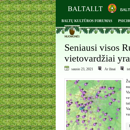
BALTŲ KULTŪROS FORUMAS
PSICH
0
Seniausi visos R
vietovardžiai yra
sausio 23, 2021
Ar žinai
is
Žu
nu
Vi
ve
ta
Va
va