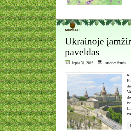
0
Ukrainoje įamži
paveldas
liepos 31, 2016
istorinės žemės
Rū
Ku
di
Va
do
is
ši
ty