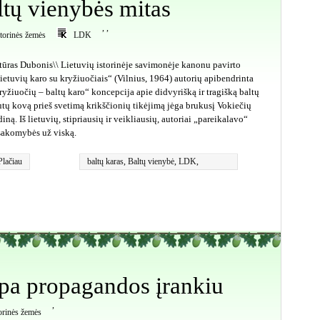
ltų vienybės mitas
,
,
storinės žemės
LDK
tūras Dubonis\\ Lietuvių istorinėje savimonėje kanonu pavirto
ietuvių karo su kryžiuočiais“ (Vilnius, 1964) autorių apibendrinta
ryžiuočių – baltų karo“ koncepcija apie didvyrišką ir tragišką baltų
utų kovą prieš svetimą krikščionių tikėjimą jėga brukusį Vokiečių
diną. Iš lietuvių, stipriausių ir veikliausių, autoriai „pareikalavo“
sakomybės už viską.
Plačiau
baltų karas
,
Baltų vienybė
,
LDK
,
Traidenis
mpa propagandos įrankiu
,
torinės žemės