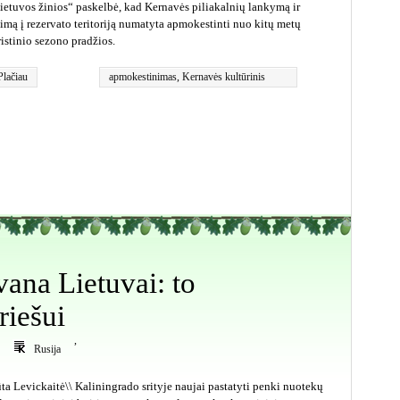
ietuvos žinios“ paskelbė, kad Kernavės piliakalnių lankymą ir
jimą į rezervato teritoriją numatyta apmokestinti nuo kitų metų
ristinio sezono pradžios.
Plačiau
apmokestinimas
,
Kernavės kultūrinis
rezervatas
ana Lietuvai: to
riešui
,
Rusija
ta Levickaitė\\ Kaliningrado srityje naujai pastatyti penki nuotekų