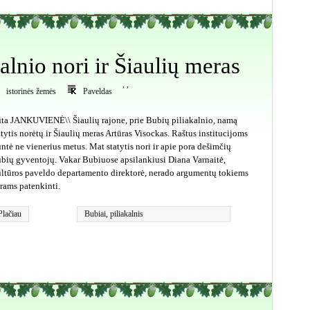
alnio nori ir Šiaulių meras
,
,
istorinės žemės
Paveldas
ta JANKUVIENĖ\\ Šiaulių rajone, prie Bubių piliakalnio, namą
atytis norėtų ir Šiaulių meras Artūras Visockas. Raštus institucijoms
untė ne vienerius metus. Mat statytis nori ir apie pora dešimčių
bių gyventojų. Vakar Bubiuose apsilankiusi Diana Varnaitė,
ltūros paveldo departamento direktorė, nerado argumentų tokiems
rams patenkinti.
Plačiau
Bubiai
,
piliakalnis