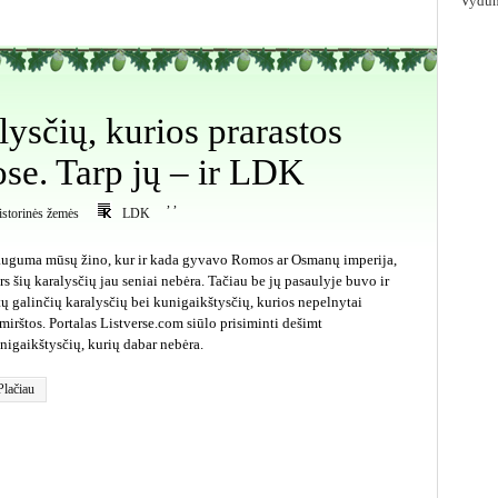
Vydūn
lysčių, kurios prarastos
ose. Tarp jų – ir LDK
,
,
istorinės žemės
LDK
uguma mūsų žino, kur ir kada gyvavo Romos ar Osmanų imperija,
rs šių karalysčių jau seniai nebėra. Tačiau be jų pasaulyje buvo ir
tų galinčių karalysčių bei kunigaikštysčių, kurios nepelnytai
mirštos. Portalas Listverse.com siūlo prisiminti dešimt
nigaikštysčių, kurių dabar nebėra.
Plačiau