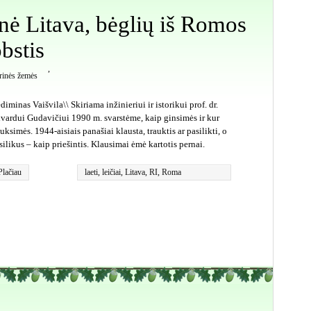
inė Litava, bėglių iš Romos
bstis
,
orinės žemės
diminas Vaišvila\\ Skiriama inžinieriui ir istorikui prof. dr.
vardui Gudavičiui 1990 m. svarstėme, kaip ginsimės ir kur
auksimės. 1944-aisiais panašiai klausta, trauktis ar pasilikti, o
silikus – kaip priešintis. Klausimai ėmė kartotis pernai.
Plačiau
laeti
,
leičiai
,
Litava
,
RI
,
Roma