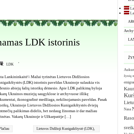
vietovardžiai
La
La
AR
Archy
namas LDK istorinis
LA
ŽY
,
LDK
Aukur
žynių 
ta Lankininkaitė\\ Mažai tyrinėtas Lietuvos Didžiosios
nigaikštystės (LDK) istorinis paveldas Ukrainoje sulaukia vis
emigra
desnio abiejų šalių istorikų dėmesio. Apie LDK palikimą byloja
Kau
karų Ukrainos muziejų saugyklose ir archyvuose išlikę
Kurš
kumentai, ikonografinė medžiaga, nekilnojamasis paveldas. Pasak
Liet
torikų, Ukrainoje Lietuvos Didžiosios Kunigaikštystės dviejų
Nasa
mtmečių palikimas didelis, bet nedaug žinomas ir dar mažiau
rinėtas. Vakarų Ukrainoje ir Užkarpatėje […]
Raso
sveik
Plačiau
Lietuvos Didžioji Kunigaikštystė (LDK)
,
Ukraina