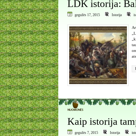
LDK istorija: Ba
gegužės 17, 2015
Istorija
i
Ar
„L
„k
ta
or
at
0
Kaip istorija ta
gegužės 7, 2015
Istorija
is