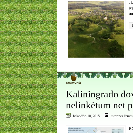
„L
įė
tu
0
Kaliningrado dov
nelinkėtum net p
balandžio 10, 2015
istorinės žemės
Rū