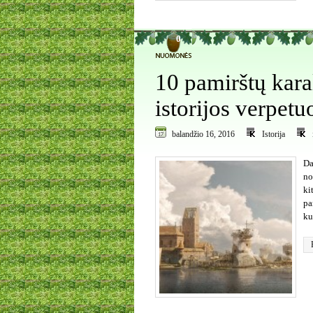
0
10 pamirštų kara
istorijos verpetu
balandžio 16, 2016
Istorija
Da
no
ki
pa
ku