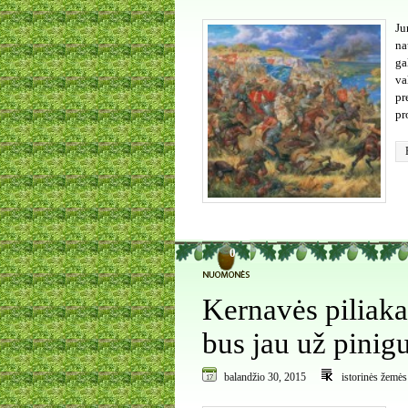
Ju
na
ga
va
pr
pr
0
Kernavės piliaka
bus jau už pinig
balandžio 30, 2015
istorinės žemės