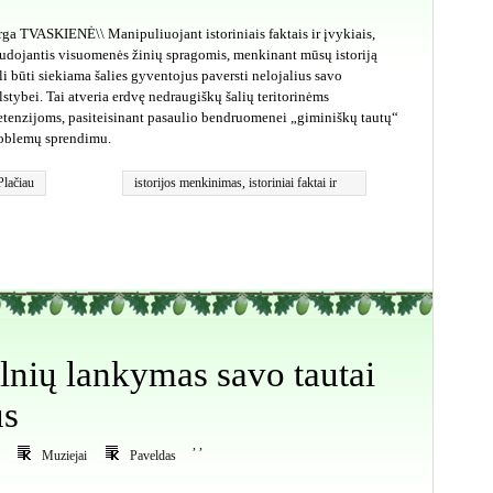
rga TVASKIENĖ\\ Manipuliuojant istoriniais faktais ir įvykiais,
udojantis visuomenės žinių spragomis, menkinant mūsų istoriją
li būti siekiama šalies gyventojus paversti nelojalius savo
lstybei. Tai atveria erdvę nedraugiškų šalių teritorinėms
etenzijoms, pasiteisinant pasaulio bendruomenei „giminiškų tautų“
oblemų sprendimu.
Plačiau
istorijos menkinimas
,
istoriniai faktai ir
įvykiai
,
propaganda
lnių lankymas savo tautai
us
,
,
Muziejai
Paveldas