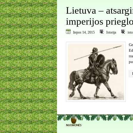
Lietuva – atsarg
imperijos prieglo
liepos 14, 2015
Istorija
ist
Ge
Ed
tr
pa
0