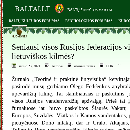
BALTŲ KULTŪROS FORUMAS
PSICHOLOGIJOS FORUMAS
KURO
0
Seniausi visos Rusijos federacijos v
lietuviškos kilmės?
,
,
sausio 23, 2021
Ar žinai
istorinės žemės
LDK
Žurnalo „Teorinė ir praktinė lingvistika“ ketvirt
pasirodė mūsų gerbiamo Olego Fedčenkos apybraiž
upėvardžių kilmę. Tai stambiausias ir paskutinis jo
visos Rusijos vandenvardžių apžvalgą. Prieš tai į
žurnaluose jau buvo paskelbtos Šiaurės Vakarų 
Europos, Suzdalės, Viatkos ir Kamos vandentakos, 
pietryčiuose Dono intakų, dar ir Uralo, Altajaus
Tolimųjų Rytų vandenvardžių kilmės tyrimo apžva