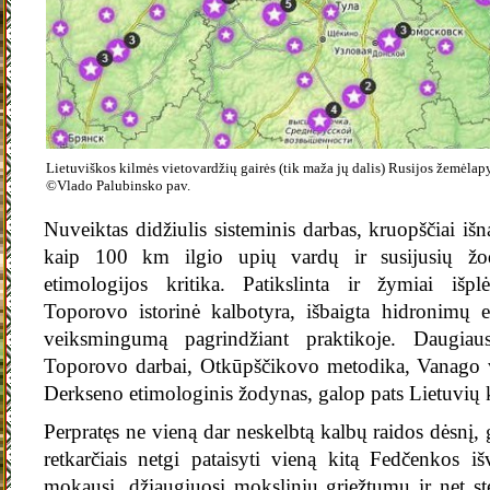
Lietuviškos kilmės vietovardžių gairės (tik maža jų dalis) Rusijos žemėlap
©Vlado Palubinsko pav.
Nuveiktas didžiulis sisteminis darbas, kruopščiai išn
kaip 100 km ilgio upių vardų ir susijusių žod
etimologijos kritika. Patikslinta ir žymiai išp
Toporovo istorinė kalbotyra, išbaigta hidronimų et
veiksmingumą pagrindžiant praktikoje. Daugia
Toporovo darbai, Otkūpščikovo metodika, Vanago 
Derkseno etimologinis žodynas, galop pats Lietuvių 
Perpratęs ne vieną dar neskelbtą kalbų raidos dėsnį, g
retkarčiais netgi pataisyti vieną kitą Fedčenkos i
mokausi, džiaugiuosi moksliniu griežtumu ir net s