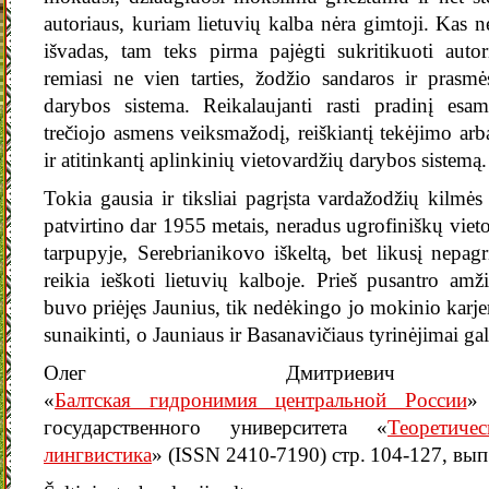
autoriaus, kuriam lietuvių kalba nėra gimtoji. Kas ne
išvadas, tam teks pirma pajėgti sukritikuoti auto
remiasi ne vien tarties, žodžio sandaros ir prasm
darybos sistema. Reikalaujanti rasti pradinį esam
trečiojo asmens veiksmažodį, reiškiantį tekėjimo ar
ir atitinkantį aplinkinių vietovardžių darybos sistemą.
Tokia gausia ir tiksliai pagrįsta vardažodžių kilmė
patvirtino dar 1955 metais, neradus ugrofiniškų vie
tarpupyje, Serebrianikovo iškeltą, bet likusį nepagrįs
reikia ieškoti lietuvių kalboje. Prieš pusantro amž
buvo priėjęs Jaunius, tik nedėkingo jo mokinio karj
sunaikinti, o Jauniaus ir Basanavičiaus tyrinėjimai ga
Олег Дмитриевич Ф
«
Балтская гидронимия центральной России
»
государственного университета «
Теоретич
лингвистика
» (ISSN 2410-7190) стр. 104-127, вып.