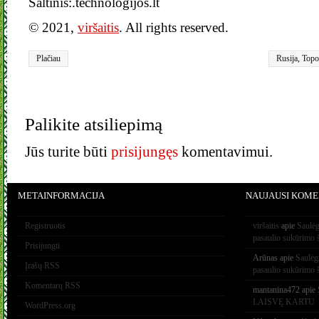
Šaltinis:.technologijos.lt
© 2021,
viršaitis
. All rights reserved.
Plačiau
Rusija
,
Topo
vietovardžiai
Palikite atsiliepimą
Jūs turite būti
prisijungęs
komentavimui.
METAINFORMACIJA
NAUJAUSI KOME
Registruotis
viršaitis
apie
Saulėg
pasaulio sukūrimo 
Prisijungti
Arūnas
apie
Saulėg
Įrašų RSS
pasaulio sukūrimo 
Komentarų RSS
mantanina472
apie
LAISVĘ KARTU
WordPress.org