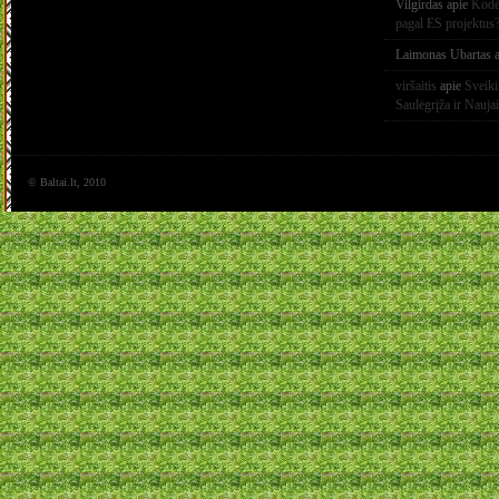
Vilgirdas
apie
Kodėl
pagal ES projektus
Laimonas Ubartas
a
viršaitis
apie
Sveik
Saulėgrįža ir Nauja
© Baltai.lt, 2010