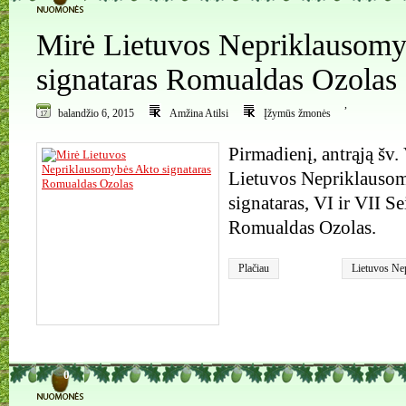
Mirė Lietuvos Nepriklausom
signataras Romualdas Ozolas
,
balandžio 6, 2015
Amžina Atilsi
Įžymūs žmonės
Pirmadienį, antrąją šv.
Lietuvos Nepriklauso
signataras, VI ir VII S
Romualdas Ozolas.
Plačiau
Lietuvos Ne
signataras 
0