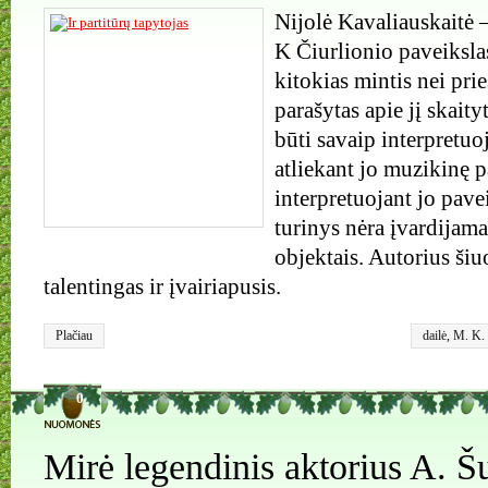
Nijolė Kavaliauskaitė 
K Čiurlionio paveiksla
kitokias mintis nei prie
parašytas apie jį skaity
būti savaip interpretuo
atliekant jo muzikinę pa
interpretuojant jo pavei
turinys nėra įvardijama
objektais. Autorius ši
talentingas ir įvairiapusis.
Plačiau
dailė
,
M. K. 
0
Mirė legendinis aktorius A. Š