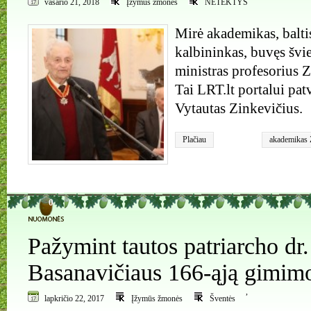
vasario 21, 2018
Įžymūs žmonės
NETEKTYS
Mirė akademikas, baltis
kalbininkas, buvęs švi
ministras profesorius 
Tai LRT.lt portalui pat
Vytautas Zinkevičius.
Plačiau
akademikas 
0
Pažymint tautos patriarcho dr
Basanavičiaus 166-ąją gimimo
,
lapkričio 22, 2017
Įžymūs žmonės
Šventės