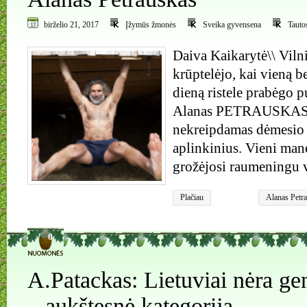
birželio 21, 2017
Įžymūs žmonės
Sveika gyvensena
Tautos
Daiva Kaikarytė\\ Viln
krūptelėjo, kai vieną b
dieną ristele prabėgo 
Alanas PETRAUSKAS b
nekreipdamas dėmesio 
aplinkinius. Vieni manė
grožėjosi raumeningu 
Plačiau
Alanas Petr
sveikata
0
A.Patackas: Lietuviai nėra gent
– aukštesnė kategorija