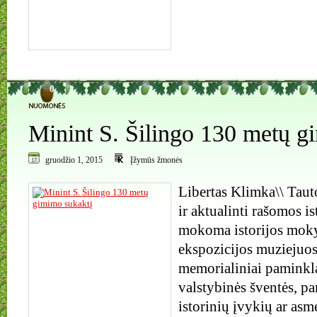
0
Minint S. Šilingo 130 metų g
gruodžio 1, 2015
Įžymūs žmonės
Libertas Klimka\\ Tauto
ir aktualinti rašomos i
mokoma istorijos moky
ekspozicijos muziejuo
memorialiniai paminkl
valstybinės šventės, pa
istorinių įvykių ar as