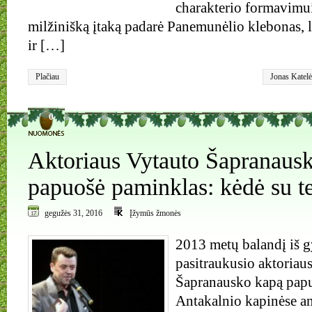
charakterio formavimui
milžinišką įtaką padarė Panemunėlio klebonas, l
ir […]
Plačiau
Jonas Katelė
legenda
,
lie
0
Aktoriaus Vytauto Šapranaus
papuošė paminklas: kėdė su t
gegužės 31, 2016
Įžymūs žmonės
2013 metų balandį iš 
pasitraukusio aktoriau
Šapranausko kapą papu
Antakalnio kapinėse a