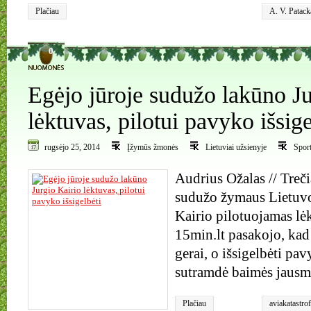
Plačiau
A. V. Patack
0
Egėjo jūroje sudužo lakūno Ju
lėktuvas, pilotui pavyko išsige
rugsėjo 25, 2014
Įžymūs žmonės
Lietuviai užsienyje
Spor
Audrius Ožalas // Treči
sudužo žymaus Lietuvo
Kairio pilotuojamas lė
15min.lt pasakojo, kad
gerai, o išsigelbėti pa
sutramdė baimės jausm
Plačiau
aviakatastro