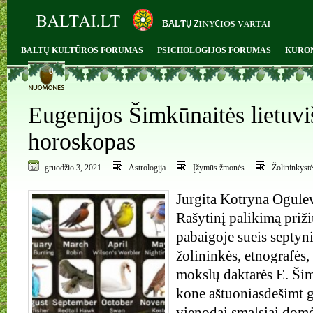
BALTŲ KULTŪROS FORUMAS
PSICHOLOGIJOS FORUMAS
KURO
0
Eugenijos Šimkūnaitės lietuvi
horoskopas
gruodžio 3, 2021
Astrologija
Įžymūs žmonės
Žolininkystė
Jurgita Kotryna Ogulevi
Rašytinį palikimą priž
pabaigoje sueis septyn
žolininkės, etnografės,
mokslų daktarės E. Šim
kone aštuoniasdešimt 
vienodai smalsiai dom