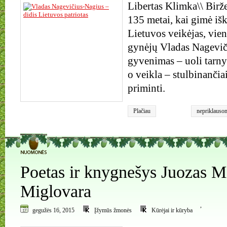
Libertas Klimka\\ Birž
135 metai, kai gimė iš
Lietuvos veikėjas, vien
gynėjų Vladas Nagevič
gyvenimas – uoli tarnys
o veikla – stulbinančiai
priminti.
Plačiau
nepriklausom
Vladas Nage
0
Poetas ir knygnešys Juozas M
Miglovara
,
gegužės 16, 2015
Įžymūs žmonės
Kūrėjai ir kūryba