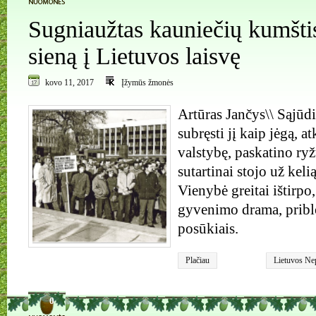
Sugniaužtas kauniečių kumšti
sieną į Lietuvos laisvę
kovo 11, 2017
Įžymūs žmonės
Artūras Jančys\\ Sąjūdi
subręsti jį kaip jėgą, a
valstybę, paskatino ryž
sutartinai stojo už kel
Vienybė greitai ištirpo, 
gyvenimo drama, pribl
posūkiais.
Plačiau
Lietuvos Ne
signatarai
,
S
0