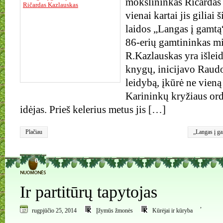
mokslininkas Ričardas
vienai kartai jis giliai 
laidos „Langas į gamtą“
86-erių gamtininkas mi
R.Kazlauskas yra išlei
knygų, inicijavo Raud
leidybą, įkūrė ne vieną
Karininkų kryžiaus or
idėjas. Prieš kelerius metus jis […]
Plačiau
„Langas į g
zoologas
0
Ir partitūrų tapytojas
,
rugpjūčio 25, 2014
Įžymūs žmonės
Kūrėjai ir kūryba