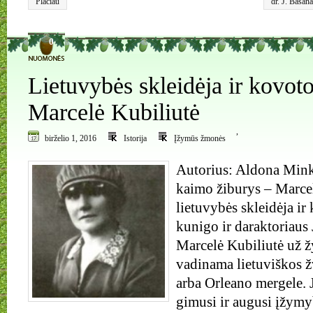
Plačiau
dr. J. Basan
0
Lietuvybės skleidėja ir kovoto
Marcelė Kubiliutė
,
birželio 1, 2016
Istorija
Įžymūs žmonės
Autorius: Aldona Mink
kaimo žiburys – Marcel
lietuvybės skleidėja ir 
kunigo ir daraktoriaus
Marcelė Kubiliutė už ž
vadinama lietuviškos 
arba Orleano mergele. 
gimusi ir augusi įžymy