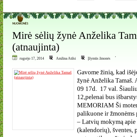
0
Mirė sėlių žynė Anželika Tam
(atnaujinta)
,
rugsėjo 17, 2014
Amžina Atilsi
Įžymūs žmonės
Gavome žinią, kad išėjo
žynė Anželika Tamaš. 
09 17d. 17 val. Šiauli
12,pelenai bus išbarsty
MEMORIAM Ši moteris
palikuone ir žmonėms 
– Latvių mokymą apie 
(kalendorių), šventes, 