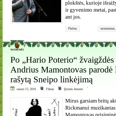
plokštės, kurioje išrai
ir gyvenimo metai, pas
ant jos.
Plačiau
atsiminimai
,
0
Po „Hario Poterio“ žvaigždės 
Andrius Mamontovas parodė l
rašytą Sneipo linkėjimą
,
sausio 15, 2016
Filmai
Įžymūs žmonės
Mirus garsiam britų ak
Rickmanui muzikantas
Mamontovas prisiminė 