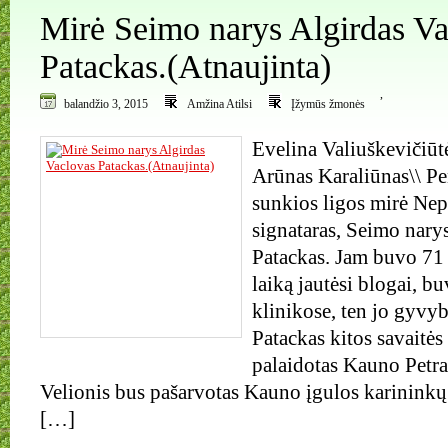
Mirė Seimo narys Algirdas Va
Patackas.(Atnaujinta)
,
balandžio 3, 2015
Amžina Atilsi
Įžymūs žmonės
Evelina Valiuškevičiūt
Arūnas Karaliūnas\\ Pe
sunkios ligos mirė Ne
signataras, Seimo nary
Patackas. Jam buvo 71 
laiką jautėsi blogai,
klinikose, ten jo gyvyb
Patackas kitos savaitės
palaidotas Kauno Petra
Velionis bus pašarvotas Kauno įgulos karininkų
[…]