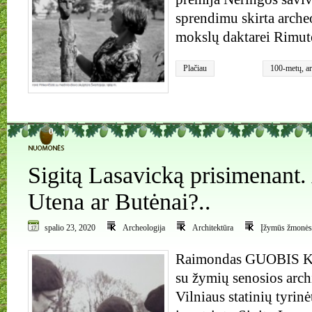
sprendimu skirta archeo
mokslų daktarei Rimut
Plačiau
100-metų
,
a
Rimantienė
0
Sigitą Lasavicką prisimenant.
Utena ar Butėnai?..
spalio 23, 2020
Archeologija
Architektūra
Įžymūs žmonės
Raimondas GUOBIS Ka
su žymių senosios arch
Vilniaus statinių tyrinė