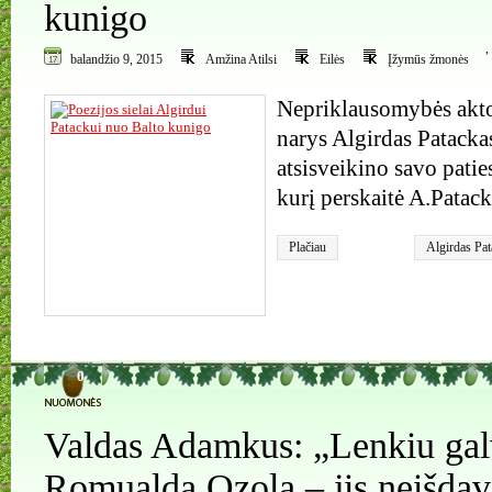
kunigo
,
balandžio 9, 2015
Amžina Atilsi
Eilės
Įžymūs žmonės
Nepriklausomybės akto
narys Algirdas Patackas
atsisveikino savo paties
kurį perskaitė A.Patack
Plačiau
Algirdas Pat
0
Valdas Adamkus: „Lenkiu gal
Romualdą Ozolą – jis neišdav