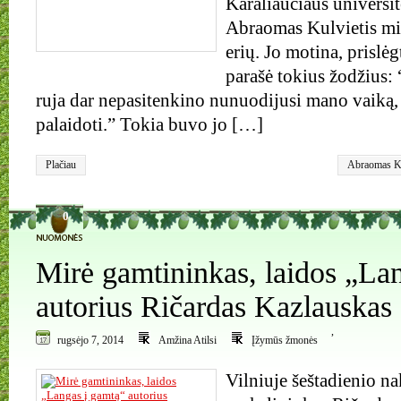
Karaliaučiaus universit
Abraomas Kulvietis mi
erių. Jo motina, prislėg
parašė tokius žodžius:
ruja dar nepasitenkino nunuodijusi mano vaiką, 
palaidoti.” Tokia buvo jo […]
Plačiau
Abraomas Ku
bajorų Ginvi
Karaliaučius
0
Mirė gamtininkas, laidos „La
autorius Ričardas Kazlauskas
,
rugsėjo 7, 2014
Amžina Atilsi
Įžymūs žmonės
Vilniuje šeštadienio na