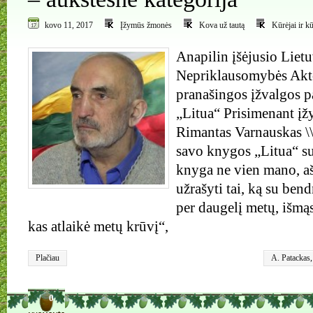
kovo 11, 2017
Įžymūs žmonės
Kova už tautą
Kūrėjai ir k
Anapilin įšėjusio Liet
Nepriklausomybės Akto
pranašingos įžvalgos p
„Litua“ Prisimenant į
Rimantas Varnauskas \\
savo knygos „Litua“ su
knyga ne vien mano, aš
užrašyti tai, ką su ben
per daugelį metų, išmą
kas atlaikė metų krūvį“,
Plačiau
A. Patackas
0