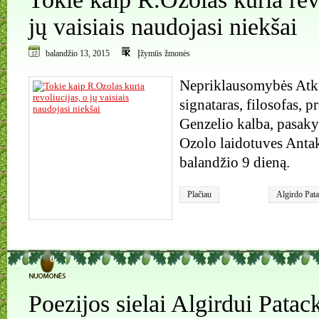
jų vaisiais naudojasi niekšai
balandžio 13, 2015
Įžymūs žmonės
Nepriklausomybės Atk
signataras, filosofas, 
Genzelio kalba, pasak
Ozolo laidotuves Anta
balandžio 9 dieną.
Plačiau
Algirdo Pat
Nepriklauso
signataras
,
p
Genzelis
,
Ro
0
Poezijos sielai Algirdui Patac