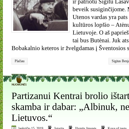
ir patriotu Sigitu Las
beveik susiginčijome. M
Utenos vardas yra pats 
kultūros lopšio – Atėn
Lietuvoje. O aš paprieš
tai bus Butėnai. Juk ats
Bobakalnio keteros ir žvelgdamas į Šventosios 
Plačiau
Sigitas Benj
0
Partizanui Kentrai brolio ištar
skamba ir dabar: „Albinuk, n
Lietuvos.“
lapkričio 15, 2019
Istorija
Įžymūs žmonės
Kova už tautą