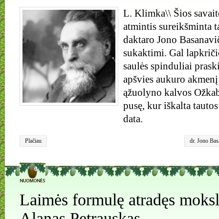
L. Klimka\\ Šios savait
atmintis sureikšminta t
daktaro Jono Basanavi
sukaktimi. Gal lapkriči
saulės spinduliai prask
apšvies aukuro akmenį
ąžuolyno kalvos Ožkaba
pusę, kur iškalta tauto
data.
Plačiau
dr. Jono Ba
0
Laimės formulę atradęs moksl
Alanas Petrauskas