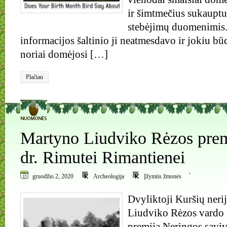
ir šimtmečius sukauptu 
stebėjimų duomenimis.
informacijos šaltinio ji neatmesdavo ir jokiu 
noriai domėjosi […]
Plačiau
0
Martyno Liudviko Rėzos premi
dr. Rimutei Rimantienei
,
gruodžio 2, 2020
Archeologija
Įžymūs žmonės
Dvyliktoji Kuršių ner
Liudviko Rėzos vardo 
premija Neringos savi