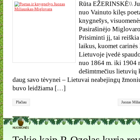
Rūta EŽERINSKĖ\\ Juo
nuo Vainuto kilęs poeta
knygnešys, visuomenės
Pasirašinėjo Miglovaro
Prisiminti jį, tai reiški
laikus, kuomet carinės
Lietuvoje įvedė spaudo
nuo 1864 m. iki 1904 
dešimtmečius lietuvių k
daug savo tėvynei – Lietuvai neabejingų žmoni
buvo leidžiama […]
Plačiau
Juozas Mili
Laikraštis „
Ežerinskė
0
Tokie kaip R.Ozolas kuria revo