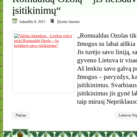
įsitikinimų“
balandžio 8, 2015
Įžymūs žmonės
„Romualdas Ozolas tik
žmogus su labai aiškia
Jis turėjo savo liniją, s
gyveno Lietuva ir visad
Aš lenkiu savo galvą pri
žmogus – pavyzdys, kai
įsitikinimus. Svarbiaus
įsitikinimus jis gynė la
taip mirusį Nepriklau
Plačiau
Lietuvos Ne
signataras 
0