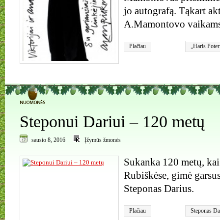
jo autografą. Tąkart ak
A.Mamontovo vaikams
Plačiau
„Haris Poter
burtininkai
,
0
Steponui Dariui – 120 metų
sausio 8, 2016
Įžymūs žmonės
Sukanka 120 metų, kai
Rubiškėse, gimė garsus
Steponas Darius.
Plačiau
Steponas Da