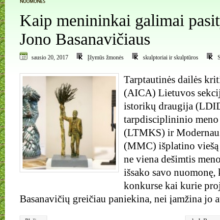
Kaip menininkai galimai pasit
Jono Basanavičiaus
sausio 20, 2017
Įžymūs žmonės
skulptoriai ir skulptūros
S
Tarptautinės dailės kri
(AICA) Lietuvos sekcij
istorikų draugija (LDI
tarpdisciplininio meno
(LTMKS) ir Modernaus
(MMC) išplatino viešą
ne viena dešimtis meno
išsako savo nuomonę,
konkurse kai kurie pro
Basanavičių greičiau paniekina, nei įamžina jo 