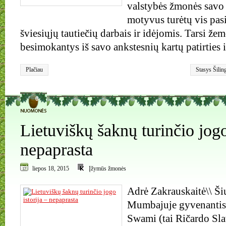
valstybės žmonės savo p
motyvus turėtų vis pasi
šviesiųjų tautiečių darbais ir idėjomis. Tarsi žem
besimokantys iš savo ankstesnių kartų patirties 
Plačiau
Stasys Šilin
0
Lietuviškų šaknų turinčio jogo
nepaprasta
liepos 18, 2015
Įžymūs žmonės
Adrė Zakrauskaitė\\ Ši
Mumbajuje gyvenantis
Swami (tai Ričardo Sla