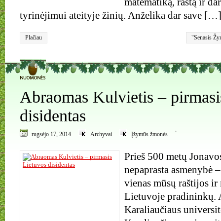
matematiką, raštą ir da
tyrinėjimui ateityje žinių. Anželika dar save […
Plačiau
"Senasis Žy
žynė
0
Abraomas Kulvietis – pirmasi
disidentas
,
rugsėjo 17, 2014
Archyvai
Įžymūs žmonės
Prieš 500 metų Jonavo
nepaprasta asmenybė –
vienas mūsų raštijos ir
Lietuvoje pradininkų. 
Karaliaučiaus universi