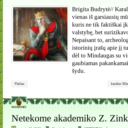
Brigita Budrytė// Kara
vienas iš garsiausių mū
kuris ne tik faktiškai 
valstybę, bet surizikavo
Nepaisant to, archeolo
istorinių įrašų apie jį t
dėl to Mindaugas su vi
gaubiamas pakankamai 
šydu.
Plačiau
karalius Mi
0
Netekome akademiko Z. Zink
,