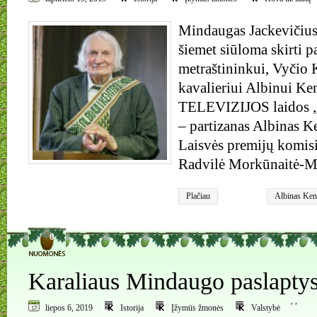
Mindaugas Jackevičius,
šiemet siūloma skirti 
metraštininkui, Vyčio 
kavalieriui Albinui Ke
TELEVIZIJOS laidos „
– partizanas Albinas Ke
Laisvės premijų komis
Radvilė Morkūnaitė-M
Plačiau
Albinas Ken
0
Karaliaus Mindaugo paslapty
,
,
liepos 6, 2019
Istorija
Įžymūs žmonės
Valstybė