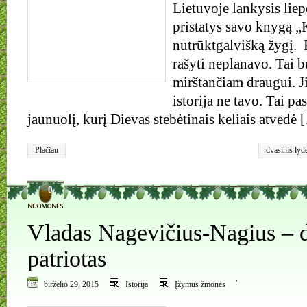
Lietuvoje lankysis liep
pristatys savo knygą „
nutrūktgalvišką žygį. 
rašyti neplanavo. Tai 
mirštančiam draugui. Ji
istorija ne tavo. Tai p
jaunuolį, kurį Dievas stebėtinais keliais atvedė
Plačiau
dvasinis lyd
Ričardas Sla
0
Vladas Nagevičius-Nagius – d
patriotas
,
birželio 29, 2015
Istorija
Įžymūs žmonės