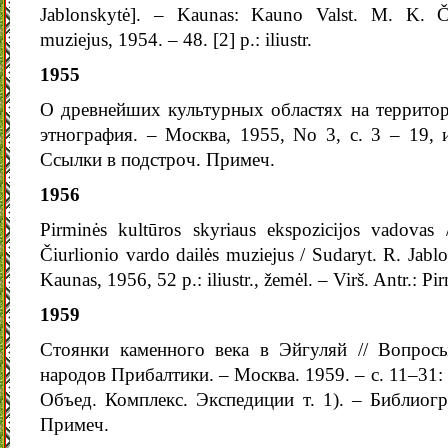
Jablonskytė]. – Kaunas: Kauno Valst. M. K. Či
muziejus, 1954. – 48. [2] p.: iliustr.
1955
О древнейших культурных областях на территор
этнография. – Москва, 1955, No 3, с. 3 – 19, и
Ссылки в подстроч. Примеч.
1956
Pirminės kultūros skyriaus ekspozicijos vadovas
Čiurlionio vardo dailės muziejus / Sudaryt. R. Jabl
Kaunas, 1956, 52 p.: iliustr., žemėl. – Virš. Antr.: Pi
1959
Стоянки каменного века в Эйгуляй // Вопрос
народов Прибалтики. – Москва. 1959. – с. 11–31:
Объед. Комплекс. Экспедиции т. 1). – Библиогр
Примеч.