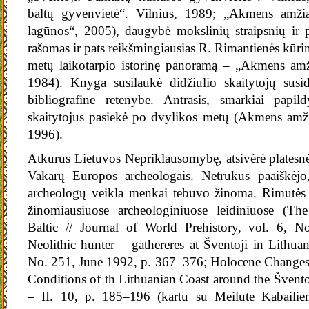
baltų gyvenvietė“. Vilnius, 1989; „Akmens amžia
lagūnos“, 2005), daugybė mokslinių straipsnių ir 
rašomas ir pats reikšmingiausias R. Rimantienės kūrin
metų laikotarpio istorinę panoramą – „Akmens amži
1984). Knyga susilaukė didžiulio skaitytojų susi
bibliografine retenybe. Antrasis, smarkiai papil
skaitytojus pasiekė po dvylikos metų (Akmens amži
1996).
Atkūrus Lietuvos Nepriklausomybę, atsivėrė platesn
Vakarų Europos archeologais. Netrukus paaiškėj
archeologų veikla menkai tebuvo žinoma. Rimutės R
žinomiausiuose archeologiniuose leidiniuose (Th
Baltic // Journal of World Prehistory, vol. 6, 
Neolithic hunter – gathereres at Šventoji in Lithuan
No. 251, June 1992, p. 367–376; Holocene Changes 
Conditions of th Lithuanian Coast around the Šventoj
– II. 10, p. 185–196 (kartu su Meilute Kabailiene