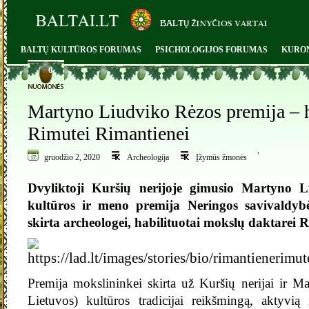
BALTŲ KULTŪROS FORUMAS
PSICHOLOGIJOS FORUMAS
KURO
0
Martyno Liudviko Rėzos premija – ha
Rimutei Rimantienei
,
gruodžio 2, 2020
Archeologija
Įžymūs žmonės
Dvyliktoji Kuršių nerijoje gimusio Martyno 
kultūros ir meno premija Neringos savivaldyb
skirta archeologei, habilituotai mokslų daktarei 
Premija mokslininkei skirta už Kuršių nerijai ir M
Lietuvos) kultūros tradicijai reikšmingą, aktyvią