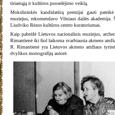
tiriamąją ir kultūros puoselėjimo veiklą.
Mokslininkės kandidatūrą premijai gauti pateikė
muziejus, rekomendavo Vilniaus dailės akademija. Ši
Liudviko Rėzos kultūros centro kuratoriumas.
Kaip pabrėžė Lietuvos nacionalinis muziejus, archeo
Rimantienė iki šiol laikoma svarbiausia akmens amžia
R. Rimantienė yra Lietuvos akmens amžiaus tyrin
dvylikos monografijų autorė.