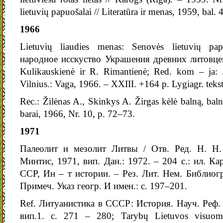
lietuvių papuošalai // Literatūra ir menas, 1959, bal. 4
1966
Lietuvių liaudies menas: Senovės lietuvių pa
нарoдное исскуство Украшения древних литовцев.
Kulikauskienė ir R. Rimantienė; Red. kom – ja: 
Vilnius.: Vaga, 1966. – XXIII. +164 p. Lygiagr. tekst
Rec.: Žilėnas A., Skinkys A. Žirgas kėlė balną, balna
barai, 1966, Nr. 10, p. 72–73.
1971
Палеолит и мезолит Литвы / Отв. Ред. Н. Н.
Минтис, 1971, вип. Дан.: 1972. – 204 с.: ил. Ка
ССР, Ин – т истории. – Рез. Лит. Нем. Библиог
Примеч. Указ геогр. И имен.: с. 197–201.
Ref. Литуанистика в СССР: История. Науч. Реф.
вип.1. с. 271 – 280; Tarybų Lietuvos visuomen