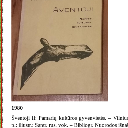
1980
Šventoji II: Pamarių kultūros gyvenvietės. – Vilni
p.: iliustr.: Santr. rus. vok. – Bibliogr. Nuorodos išna