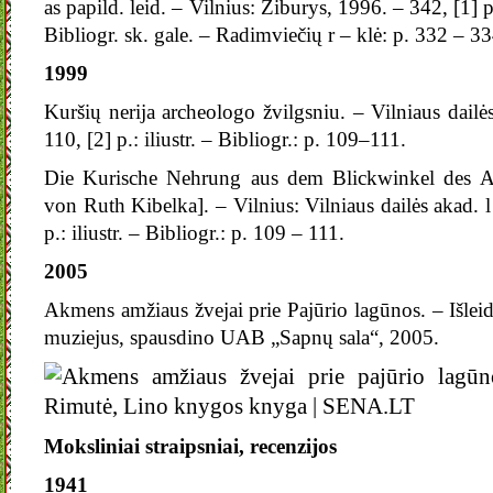
as papild. leid. – Vilnius: Žiburys, 1996. – 342, [1] p.
Bibliogr. sk. gale. – Radimviečių r – klė: p. 332 – 33
1999
Kuršių nerija archeologo žvilgsniu. – Vilniaus dailė
110, [2] p.: iliustr. – Bibliogr.: p. 109–111.
Die Kurische Nehrung aus dem Blickwinkel des Ar
von Ruth Kibelka]. – Vilnius: Vilniaus dailės akad. l
p.: iliustr. – Bibliogr.: p. 109 – 111.
2005
Akmens amžiaus žvejai prie Pajūrio lagūnos. – Išlei
muziejus, spausdino UAB „Sapnų sala“, 2005.
Moksliniai straipsniai, recenzijos
1941