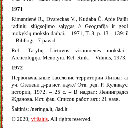
1971
Rimantienė R., Dvareckas V., Kudaba Č. Apie Pajūr
radinių slūgsojimo sąlygas // Geografija ir geo
mokyklų mokslo darbai. – 1971, T. 8, p. 131–139: iliu
– Bibliogr.: 7 pavad.
Ref.: Tarybų Lietuvos visuomenės mokslai: Is
Archeologija. Menotyra. Ref. Rink. – Vilnius, 1973, 
1972
Первоначальные заселение территории Литвы: ав
уч. Степени д-ра ист. наук// Отв. ред. Р. Куликау
истории, 1972. – 25 с. – В надзаг.: Ленинградск
Жданова. Ист. фак. Список работ авт.: 21 назв.
Šaltinis: /neringa.lt, /lad.lt
© 2020,
viršaitis
. All rights reserved.