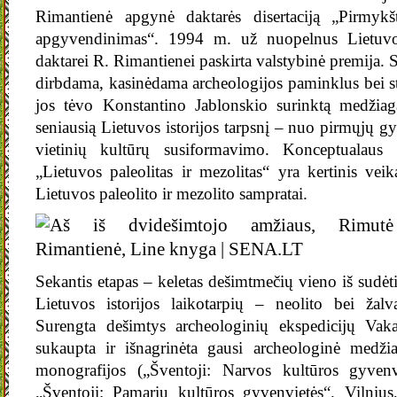
Rimantienė apgynė daktarės disertaciją „Pirmykšti
apgyvendinimas“. 1994 m. už nuopelnus Lietuvos
daktarei R. Rimantienei paskirta valstybinė premija. S
dirbdama, kasinėdama archeologijos paminklus bei 
jos tėvo Konstantino Jablonskio surinktą medžiagą
seniausią Lietuvos istorijos tarpsnį – nuo pirmųjų 
vietinių kultūrų susiformavimo. Konceptualaus
„Lietuvos paleolitas ir mezolitas“ yra kertinis vei
Lietuvos paleolito ir mezolito sampratai.
Sekantis etapas – keletas dešimtmečių vieno iš sudė
Lietuvos istorijos laikotarpių – neolito bei žalv
Surengta dešimtys archeologinių ekspedicijų Vaka
sukaupta ir išnagrinėta gausi archeologinė medžia
monografijos („Šventoji: Narvos kultūros gyvenv
„Šventoji: Pamarių kultūros gyvenvietės“. Vilniu