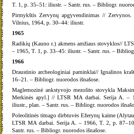
T. 1, p. 35–51: iliustr. – Santr. rus. – Bibliogr. nuor
Pirmykštis Zervynų apgyvendinimas // Zervynos. 
Vilnius, 1964, p. 30–44: iliustr.
1965
Radikių (Kauno r.) akmens amžiaus stovyklos// LTS
– 1965, T. 1, p. 33–45: iliustr. – Santr. rus. – Biblio
1966
Draustinio archeologiniai paminklai// Ignalinos kraš
16–21. – Bibliogr. nuorodos išnašose.
Maglemozinė ankstyvojo mezolito stovykla Maksim
Merkinės apyl.] // LTSR MA darbai. Serija A. – 
iliustr., plan. – Santr. rus. – Bibliogr. nuorodos išnaš
Poleolitinės titnago dirbtuvės Ežerynų kaime (Alytaus 
LTSR MA darbai. Serija A. – 1966, T. 2, p. 87–109: 
Santr. rus. – Bibliogr. nuorodos išnašose.