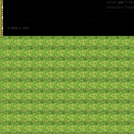
viršaitis
apie
Sveik
Saulėgrįža ir Nauja
© Baltai.lt, 2010