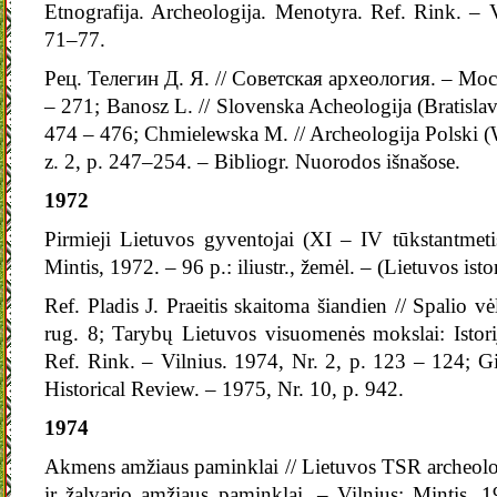
Etnografija. Archeologija. Menotyra. Ref. Rink. – V
71–77.
Рец. Телегин Д. Я. // Советская археология. – Мос
– 271; Banosz L. // Slovenska Acheologija (Bratislava
474 – 476; Chmielewska M. // Archeologija Polski (
z. 2, p. 247–254. – Bibliogr. Nuorodos išnašose.
1972
Pirmieji Lietuvos gyventojai (XI – IV tūkstantmetis
Mintis, 1972. – 96 p.: iliustr., žemėl. – (Lietuvos istor
Ref. Pladis J. Praeitis skaitoma šiandien // Spalio vė
rug. 8; Tarybų Lietuvos visuomenės mokslai: Istori
Ref. Rink. – Vilnius. 1974, Nr. 2, p. 123 – 124; 
Historical Review. – 1975, Nr. 10, p. 942.
1974
Akmens amžiaus paminklai // Lietuvos TSR archeolo
ir žalvario amžiaus paminklai. – Vilnius: Mintis, 1