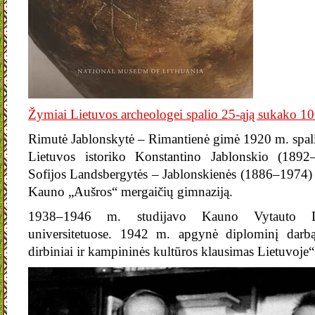
Žymiai Lietuvos archeologei spalio 25-ąją sukako 
Rimutė Jablonskytė – Rimantienė gimė 1920 m. spal
Lietuvos istoriko Konstantino Jablonskio (1892
Sofijos Landsbergytės – Jablonskienės (1886–1974)
Kauno „Aušros“ mergaičių gimnaziją.
1938–1946 m. studijavo Kauno Vytauto Di
universitetuose. 1942 m. apgynė diplominį darbą 
dirbiniai ir kampininės kultūros klausimas Lietuvoje“