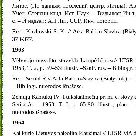
Литве. (По данным поселений центр. Литвы): Ав
Учен. Степени канд. Ист. Наук. – Вильнюс: Ин-т 
с. – И надзаг.: АН Лит. ССР, Ин-т истории.
Rec.: Kozłowski S. K. // Acta Baltico-Slavica (Biał
373-377.
1963
Vėlyvojo mezolito stovykla Lampėdžiuose// LTSR 
1963, T. 2, p. 39–53: iliustr. –Santr. rus. – Bibliogr.
Rec.: Schild R.// Acta Baltico-Slavica (Białystok). –
– Bibliogr. nuorodos išnašose.
Žemųjų Kaniūkų IV–I tūkstantmečių pr. m. e. stovy
Serija A. – 1963. T. I, p. 65-90: iliustr., plan. –
nuorodos išnašose.
1964
Kai kurie Lietuvos paleolito klausimai // LTSR MA d