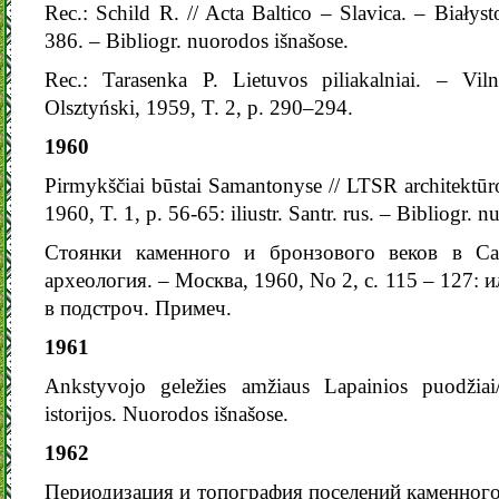
Rec.: Schild R. // Acta Baltico – Slavica. – Białys
386. – Bibliogr. nuorodos išnašose.
Rec.: Tarasenka P. Lietuvos piliakalniai. – Vil
Olsztyński, 1959, T. 2, p. 290–294.
1960
Pirmykščiai būstai Samantonyse // LTSR architektūr
1960, T. 1, p. 56-65: iliustr. Santr. rus. – Bibliogr. 
Стоянки каменного и бронзового веков в Сам
археология. – Москва, 1960, No 2, с. 115 – 127: 
в подстроч. Примеч.
1961
Ankstyvojo geležies amžiaus Lapainios puodžiai/
istorijos. Nuorodos išnašose.
1962
Периодизация и топография поселений каменного