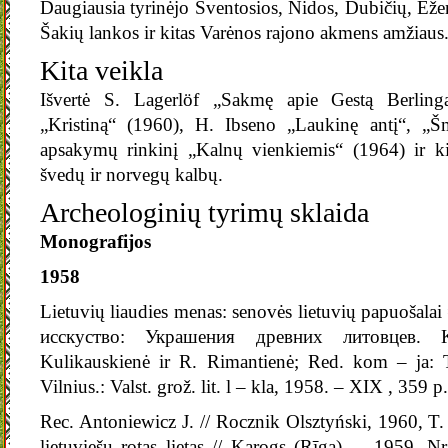
Daugiausia tyrinėjo Šventosios, Nidos, Dubičių, Ež
Šakių lankos ir kitas Varėnos rajono akmens amžiaus
Kita veikla
Išvertė S. Lagerlöf „Sakmę apie Gestą Berling
„Kristiną“ (1960), H. Ibseno „Laukinę antį“, „Š
apsakymų rinkinį „Kalnų vienkiemis“ (1964) ir kit
švedų ir norvegų kalbų.
Archeologinių tyrimų sklaida
Monografijos
1958
Lietuvių liaudies menas: senovės lietuvių papuošal
исскуство: Украшения древних литовцев. 
Kulikauskienė ir R. Rimantienė; Red. kom – ja: T
Vilnius.: Valst. grož. lit. l – kla, 1958. – XIX , 359 p.
Rec. Antoniewicz J. // Rocznik Olsztyński, 1960, T.
lietuviešu rotas lietas // Karogs (Rīga). – 1959. N