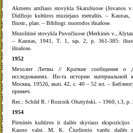
Akmens amžiaus stovykla Skaruliuose (Jovanos v.
Didžiojo kultūros muziejaus metraštis. – Kaunas, 
Iliustr., plan. – Bibliogr. nuorodos išnašose.
Mezolitinė stovykla Puvočiuose (Merkinės v., Alytaus 
– Kaunas, 1941, T. 1, sąs. 2, p. 361-385: iliust
išnašose.
1952
Мезолит Литвы // Краткие сообщения о д
исследованиях. Ин-та истории материальной
Москва, 1952б, вып. 42, с. 40 – 52 ил. – Библио
примеч.
Rec.: Schild R. / Rozcnik Olsztyński. – 1960, t.3, p.
1954
Pirminės kultūros ir dailės skyriaus ekspozicijos
Kauno valst. M. K. Čiurlionio vardo dailės m