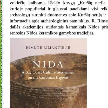
vokiečių kalbomis išleido knygą „Kuršių nerija 
kurioje populiariai ir glaustai pateikiami visi r
archeologų surinkti duomenys apie Kuršių neriją ir 
informacija apie archeologinius paminklus. R. Riman
dailės akademijos studentais keramikais Nidos pri
senosios Nidos keramikos gamybos tradicijas.