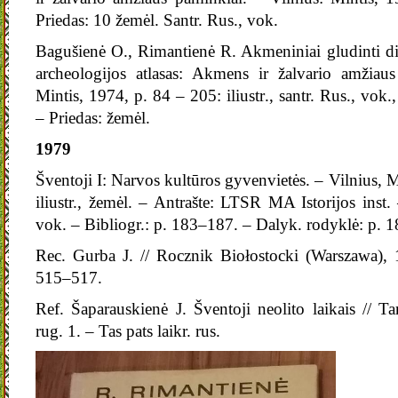
Priedas: 10 žemėl. Santr. Rus., vok.
Bagušienė O., Rimantienė R. Akmeniniai gludinti di
archeologijos atlasas: Akmens ir žalvario amžiaus
Mintis, 1974, p. 84 – 205: iliustr., santr. Rus., vo
– Priedas: žemėl.
1979
Šventoji I: Narvos kultūros gyvenvietės. – Vilnius, 
iliustr., žemėl. – Antrašte: LTSR MA Istorijos inst. –
vok. – Bibliogr.: p. 183–187. – Dalyk. rodyklė: p. 1
Rec. Gurba J. // Rocznik Biołostocki (Warszawa), 
515–517.
Ref. Šaparauskienė J. Šventoji neolito laikais // T
rug. 1. – Tas pats laikr. rus.