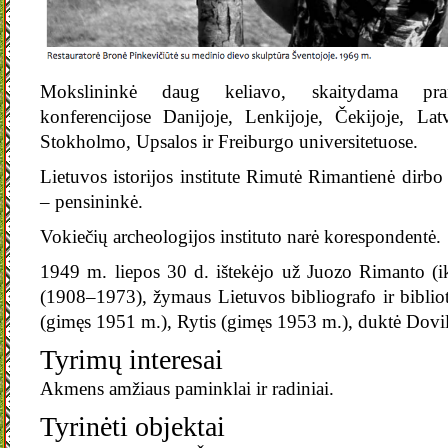
Mokslininkė daug keliavo, skaitydama prane
konferencijose Danijoje, Lenkijoje, Čekijoje, Latv
Stokholmo, Upsalos ir Freiburgo universitetuose.
Lietuvos istorijos institute Rimutė Rimantienė dirb
– pensininkė.
Vokiečių archeologijos instituto narė korespondentė.
1949 m. liepos 30 d. ištekėjo už Juozo Rimanto (i
(1908–1973), žymaus Lietuvos bibliografo ir bibli
(gimęs 1951 m.), Rytis (gimęs 1953 m.), duktė Dovi
Tyrimų interesai
Akmens amžiaus paminklai ir radiniai.
Tyrinėti objektai