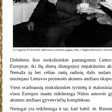
Didelėmis šios mokslininkės pastangomis Lietuv
Europoje, iki šių dienų išsaugojusi nepakitusius a
Nemaža jų bei vėliau rastų radinių dalis sudaro
muziejaus Lietuvos proistorės akmens amžiaus ekspoz
Vieni svarbiausių mokslininkės tyrinėtų ir etalonini
visos Europos mastu reikšminga Nidos senovės gy
akmens amžiaus gyvenviečių kompleksas.
Neringai yra reikšminga ir tai, kad habil. dr. Rimut