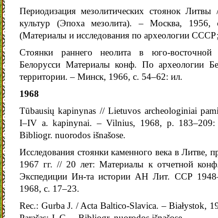
Периодизация мезолитических стоянок Литвы 
культур (Эпоха мезолита). – Москва, 1956, с
(Материалы и исследования по археологии СССР;
Стоянки раннего неолитa в юго-восточной 
Белорусси Материалы конф. По археологии Б
территории. – Минск, 1966, с. 54–62: ил.
1968
Tūbausių kapinynas // Lietuvos archeologiniai pami
I–IV a. kapinynai. – Vilnius, 1968, p. 183–209: i
Bibliogr. nuorodos išnašose.
Исследования стоянки каменного века в Литве, 
1967 гг. // 20 лет: Материалы к отчетной конф
Экспедиции Ин-та истории АН Лит. ССР 1948–
1968, с. 17–23.
Rec.: Gurba J. / Acta Baltico-Slavica. – Białystok, 1
Parašas: J. G. – Bibliogr. nuorodos išnašose.