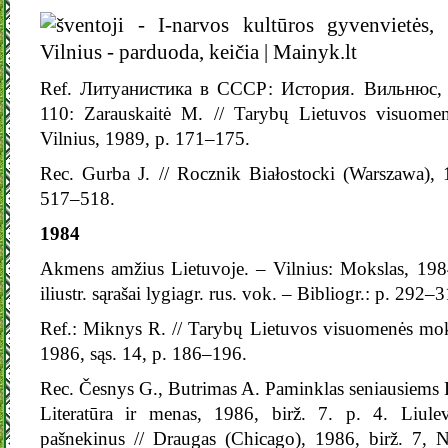
Ref. Литуанистика в СССР: История. Вильнюс, 1
110: Zarauskaitė M. // Tarybų Lietuvos visuomenė
Vilnius, 1989, p. 171–175.
Rec. Gurba J. // Rocznik Białostocki (Warszawa), 
517–518.
1984
Akmens amžius Lietuvoje. – Vilnius: Mokslas, 1984
iliustr. sąrašai lygiagr. rus. vok. – Bibliogr.: p. 292–
Ref.: Miknys R. // Tarybų Lietuvos visuomenės moksl
1986, sąs. 14, p. 186–196.
Rec. Česnys G., Butrimas A. Paminklas seniausiems 
Literatūra ir menas, 1986, birž. 7. p. 4. Liule
pašnekinus // Draugas (Chicago), 1986, birž. 7, N