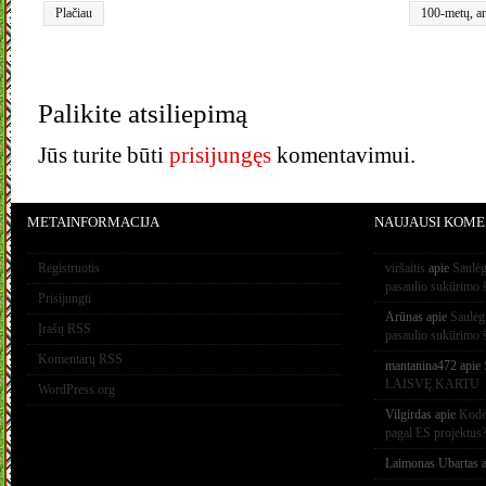
Plačiau
100-metų
,
a
Rimantienė
Palikite atsiliepimą
Jūs turite būti
prisijungęs
komentavimui.
METAINFORMACIJA
NAUJAUSI KOME
Registruotis
viršaitis
apie
Saulėg
pasaulio sukūrimo 
Prisijungti
Arūnas
apie
Saulėg
Įrašų RSS
pasaulio sukūrimo 
Komentarų RSS
mantanina472
apie
LAISVĘ KARTU
WordPress.org
Vilgirdas
apie
Kodėl
pagal ES projektus
Laimonas Ubartas
a