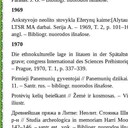
1969
Ankstyvojo neolito stovykla Ežerynų kaime:[Alytaus 
LTSR MA darbai. Serija A. – 1969, T. 2, p. 101–109:
angl. – Bibliogr. nuorodos išnašose.
1970
Die ethnokulturelle lage in litauen in der Spätalts
grave; congress International des Sciences Préhistoriq
– Prague, 1970, T. 1, p. 337–339.
Pirmieji Panemunių gyventojai // Panemunių dzūkai.
11. – Santr. rus. – bibliogr. nuorodos išnašose.
Protėvių kelių beieškant // Žemė ir kosmosas. – V
iliustr.
Древнейшая пряжа в Литве: Неолит. Стоянка Шв
р-н // Studia archeologica in memoriam Harri Moor
142–146. – santr. est., vok. – Bibliogr. nuorodos išn