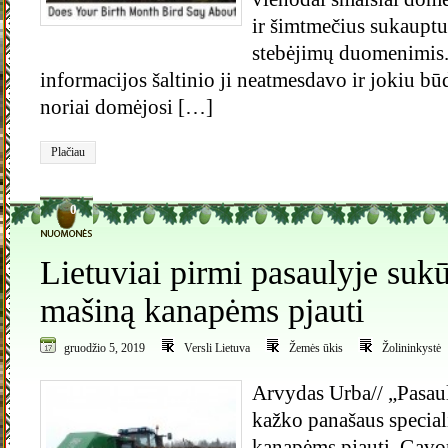
ir šimtmečius sukauptu 
stebėjimų duomenimis.
informacijos šaltinio ji neatmesdavo ir jokiu 
noriai domėjosi […]
Plačiau
0
Lietuviai pirmi pasaulyje suk
mašiną kanapėms pjauti
gruodžio 5, 2019
Versli Lietuva
Žemės ūkis
Žolininkystė
Arvydas Urba// „Pasaul
kažko panašaus special
kanapėms pjauti. Gavo