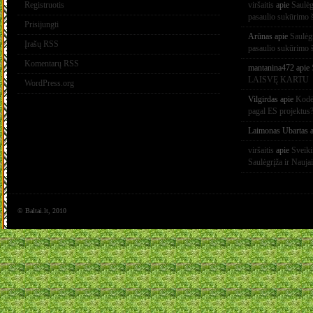
Registruotis
viršaitis
apie
Saulėg
pasaulio sukūrimo 
Prisijungti
Arūnas
apie
Saulėg
Įrašų RSS
pasaulio sukūrimo 
Komentarų RSS
mantanina472
apie
LAISVĘ KARTU
WordPress.org
Vilgirdas
apie
Kodėl
pagal ES projektus
Laimonas Ubartas
a
viršaitis
apie
Sveik
Saulėgrįža ir Nauja
© Baltai.lt, 2010