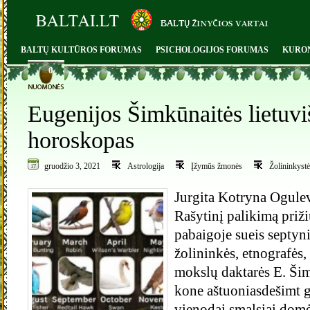
BALTŲ KULTŪROS FORUMAS
PSICHOLOGIJOS FORUMAS
KURO
0
Eugenijos Šimkūnaitės lietuvi
horoskopas
gruodžio 3, 2021
Astrologija
Įžymūs žmonės
Žolininkystė
Jurgita Kotryna Ogulevi
Rašytinį palikimą priž
pabaigoje sueis septyn
žolininkės, etnografės,
mokslų daktarės E. Šim
kone aštuoniasdešimt 
vienodai smalsiai dom