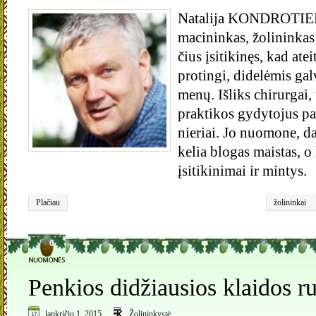
Natalija KONDROTIENĖ P
ma­ci­nin­kas, žo­li­nin­kas
čius įsi­ti­ki­nęs, kad ate
pro­tin­gi, di­de­lė­mis ga
me­nų. Iš­liks chi­rur­gai,
pra­kti­kos gy­dy­to­jus pa
nie­riai. Jo nuo­mo­ne, da
ke­lia blo­gas mais­tas, o
įsi­ti­ki­ni­mai ir min­tys.
Plačiau
žolininkai
0
Penkios didžiausios klaidos ru
lapkričio 1, 2015
Žolininkystė