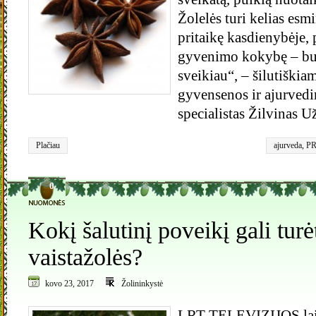
Žolelės turi kelias esmi
pritaikę kasdienybėje, 
gyvenimo kokybę – bus
sveikiau“, – šilutiškia
gyvensenos ir ajurved
specialistas Žilvinas Už
Plačiau
ajurveda
,
PR
0
Kokį šalutinį poveikį gali turė
vaistažolės?
kovo 23, 2017
Žolininkystė
LRT TELEVIZIJOS lai