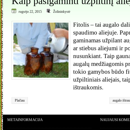
Kaip pasigaminti užpiltinį aliej
rugsėjo 22, 2015
Žolininkystė
Fitolis – tai augalo dal
spaudimo aliejuje. Papra
gaminamas užpilant aug
ar stiebus aliejumi ir p
nusunkiant. Taip gaun
augalų medžiagomis pra
tokio gamybos būdo fit
užpiltiniais aliejais, ta
ištraukomis.
Plačiau
augalo ištra
METAINFORMACIJA
NAUJAUSI KOME