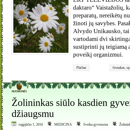
daktaro“ Vaistažolių,
preparatų, nereikėtų nu
žinoti jų savybes. Pa
Alvydo Unikausko, tai 
vartodami dvi skirting
sustiprinti jų teigiamą
poveikį organizmui.
Plačiau
česnakas
,
sp
Vaistinis val
0
Žolininkas siūlo kasdien gyve
džiaugsmu
rugpjūčio 1, 2016
MEDICINA
Sveika gyvensena
Žolinin