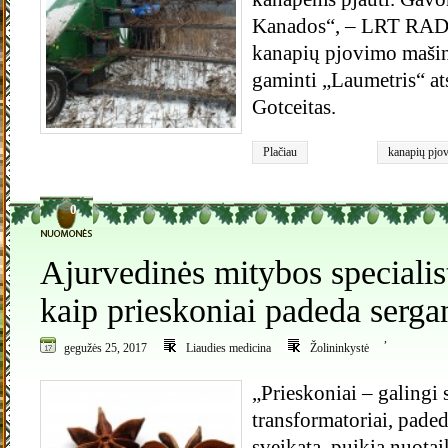
Kanados“, – LRT RADI
kanapių pjovimo mašin
gaminti „Laumetris“ at
Gotceitas.
Plačiau
kanapių pjo
kanapės
0
Ajurvedinės mitybos specialist
kaip prieskoniai padeda serga
,
gegužės 25, 2017
Liaudies medicina
Žolininkystė
„Prieskoniai – galingi 
transformatoriai, paded
sveikatą, puikią nuotai