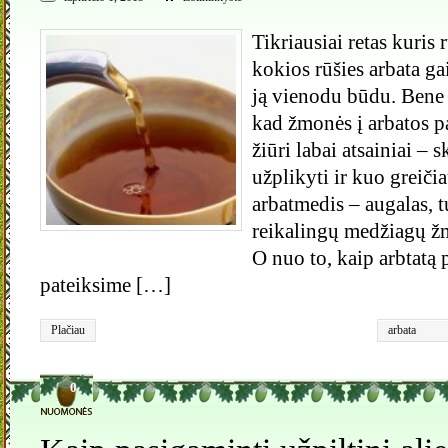
Tikriausiai retas kuris r
kokios rūšies arbata gai
ją vienodu būdu. Bene d
kad žmonės į arbatos p
žiūri labai atsainiai – s
užplikyti ir kuo greičia
arbatmedis – augalas, t
reikalingų medžiagų ž
O nuo to, kaip arbtatą 
pateiksime […]
Plačiau
arbata
0