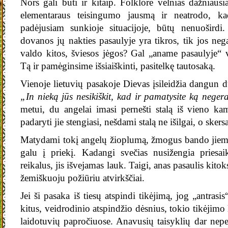
Nors gali būti ir kitaip. Folklore velnias dažniausi
elementaraus teisingumo jausmą ir neatrodo, k
padėjusiam sunkioje situacijoje, būtų nenuoširdi
dovanos jų nakties pasaulyje yra tikros, tik jos nega
valdo kitos, šviesos jėgos? Gal „aname pasaulyje“ v
Tą ir pamėginsime išsiaiškinti, pasitelkę tautosaką.
Vienoje lietuvių pasakoje Dievas įsileidžia dangun
„In nieką jūs nesikiškit, kad ir pamatysite ką neger
metui, du angelai imasi pernešti stalą iš vieno kam
padaryti jie stengiasi, nešdami stalą ne išilgai, o skersa
Matydami tokį angelų žioplumą, žmogus bando jiems 
galu į priekį. Kadangi svečias nusižengia priesai
reikalus, jis išvejamas lauk. Taigi, anas pasaulis kito
žemiškuoju požiūriu atvirkščiai.
Jei ši pasaka iš tiesų atspindi tikėjimą, jog „antrasi
kitus, veidrodinio atspindžio dėsnius, tokio tikėjimo 
laidotuvių papročiuose. Anavusių taisyklių dar nepe