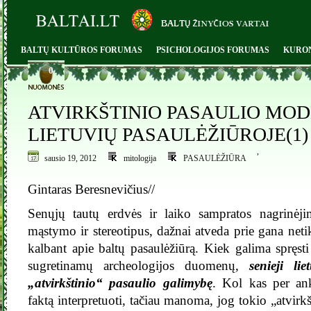
BALTŲ KULTŪROS FORUMAS
PSICHOLOGIJOS FORUMAS
KURO
0
ATVIRKŠTINIO PASAULIO MOD
LIETUVIŲ PASAULĖŽIŪROJE(1)
,
sausio 19, 2012
mitologija
PASAULĖŽIŪRA
Gintaras Beresnevičius//
Senųjų tautų erdvės ir laiko sampratos nagrinėj
mąstymo ir stereotipus, dažnai atveda prie gana netik
kalbant apie baltų pasaulėžiūrą. Kiek galima spręsti
sugretinamų archeologijos duomenų,
senieji li
„atvirkštinio“ pasaulio galimybę
. Kol kas per ank
faktą interpretuoti, tačiau manoma, jog tokio „atvirk