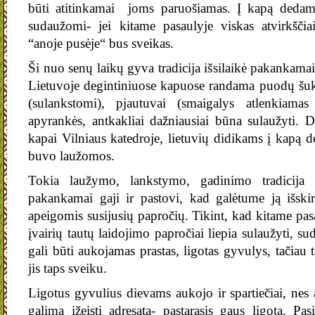
būti atitinkamai joms paruošiamas. Į kapą dedami
sudaužomi- jei kitame pasaulyje viskas atvirkščia
“anoje pusėje“ bus sveikas.
Ši nuo senų laikų gyva tradicija išsilaikė pakankamai 
Lietuvoje degintiniuose kapuose randama puodų šuk
(sulankstomi), pjautuvai (smaigalys atlenkiamas
apyrankės, antkakliai dažniausiai būna sulaužyti. D
kapai Vilniaus katedroje, lietuvių didikams į kapą d
buvo laužomos.
Tokia laužymo, lankstymo, gadinimo tradicija n
pakankamai gaji ir pastovi, kad galėtume ją išskir
apeigomis susijusių papročių. Tikint, kad kitame pasa
įvairių tautų laidojimo papročiai liepia sulaužyti, s
gali būti aukojamas prastas, ligotas gyvulys, tačiau
jis taps sveiku.
Ligotus gyvulius dievams aukojo ir spartiečiai, nes
galima įžeisti adresatą- pastarasis gaus ligotą. Pasi