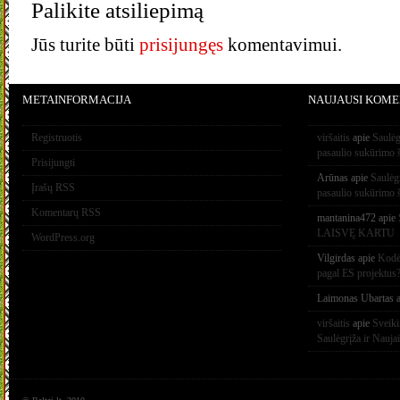
Palikite atsiliepimą
Jūs turite būti
prisijungęs
komentavimui.
METAINFORMACIJA
NAUJAUSI KOME
Registruotis
viršaitis
apie
Saulėg
pasaulio sukūrimo 
Prisijungti
Arūnas
apie
Saulėg
Įrašų RSS
pasaulio sukūrimo 
Komentarų RSS
mantanina472
apie
LAISVĘ KARTU
WordPress.org
Vilgirdas
apie
Kodėl
pagal ES projektus
Laimonas Ubartas
a
viršaitis
apie
Sveik
Saulėgrįža ir Nauja