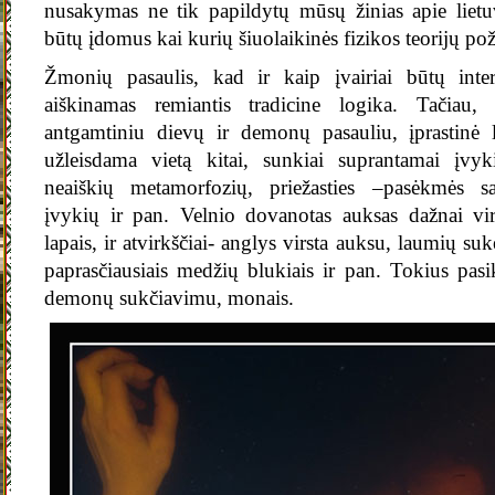
nusakymas ne tik papildytų mūsų žinias apie lietuv
būtų įdomus kai kurių šiuolaikinės fizikos teorijų pož
Žmonių pasaulis, kad ir kaip įvairiai būtų inte
aiškinamas remiantis tradicine logika. Tačiau
antgamtiniu dievų ir demonų pasauliu, įprastinė l
užleisdama vietą kitai, sunkiai suprantamai įvy
neaiškių metamorfozių, priežasties –pasėkmės s
įvykių ir pan. Velnio dovanotas auksas dažnai vir
lapais, ir atvirkščiai- anglys virsta auksu, laumių suk
paprasčiausiais medžių blukiais ir pan. Tokius pasik
demonų sukčiavimu, monais.