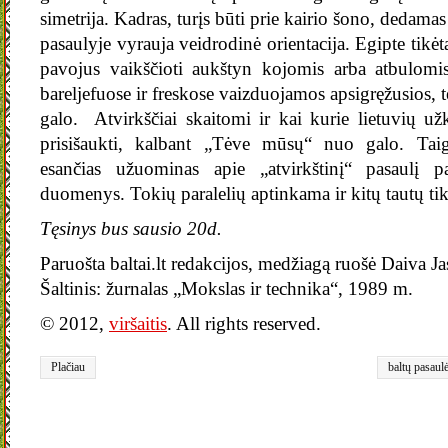
simetrija. Kadras, turįs būti prie kairio šono, dedama
pasaulyje vyrauja veidrodinė orientacija. Egipte tikėt
pavojus vaikščioti aukštyn kojomis arba atbulomis
bareljefuose ir freskose vaizduojamos apsigręžusios, t
galo. Atvirkščiai skaitomi ir kai kurie lietuvių už
prisišaukti, kalbant „Tėve mūsų“ nuo galo. Taigi
esančias užuominas apie „atvirkštinį“ pasaulį pat
duomenys. Tokių paralelių aptinkama ir kitų tautų ti
Tęsinys bus sausio 20d.
Paruošta baltai.lt redakcijos, medžiagą ruošė Daiva Ja
Šaltinis: žurnalas „Mokslas ir technika“, 1989 m.
© 2012,
viršaitis
. All rights reserved.
Plačiau
baltų pasaul
veidrodis
,
ve