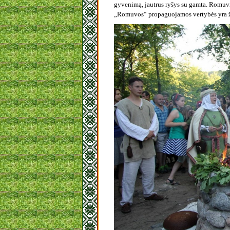
gyvenimą, jautrus ryšys su gamta. Romuvie
„Romuvos“ propaguojamos vertybės yra žmo