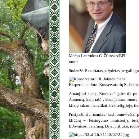
Mečys Laurinkus G. Žilinsko/BFL
nuotr.
Sudaužė. Rezultatas palydėtas pergalingu
Ekspertai.eu foto. Konservatorių R. Jukne
Atnaujinti siekį „Romuva“ galės tik po de
Abraomą, kaip rašė vienas jaunas romuvie
kitaip sakant, fanatikai, tiek religijoje, ti
Prisipažinsiu, maniau, kad romuviečiai p
kliūčių – Teisingumo ministeriją, tur
E.Jovaišos, užtarimą. Deja, pritrūko, rodos