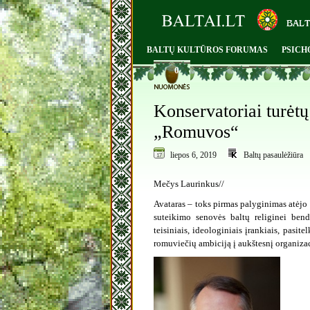
BALTŲ KULTŪROS FORUMAS
PSICH
0
Konservatoriai turėtų 
„Romuvos“
liepos 6, 2019
Baltų pasaulėžiūra
Mečys Laurinkus//
Avataras – toks pirmas palyginimas atėjo
suteikimo senovės baltų religinei bend
teisiniais, ideologiniais įrankiais, pasi
romuviečių ambiciją į aukštesnį organizac