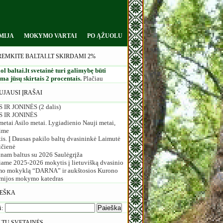
MIJA
MOKYMO VARTAI
PO ĄŽUOLU
REMKITE BALTAI.LT SKIRDAMI 2%
ol baltai.lt svetainė turi galimybę būti
a jūsų skirtais 2 procentais.
Plačiau
UJAUSI ĮRAŠAI
 IR JONINĖS (2 dalis)
S IR JONINĖS
etai Asilo metai. Lygiadienio Nauji metai,
ime
is. Į Dausas pakilo baltų dvasininkė Laimutė
ičienė
inam baltus su 2026 Saulėgrįža
iame 2025-2026 mokytis į lietuvišką dvasinio
o mokyklą “DARNA” ir aukštosios Kurono
mijos mokymo katedras
IEŠKA
i:
LTŲ SVETAINĖS