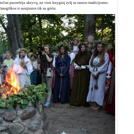
čiai puoselėja aktyvų, ne vien knyginį ryšį su tautos tradicijomis.
giškos ir susijusios tik su gėriu.