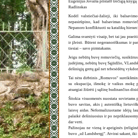
Eugenijus Jovaiša pristat0 trečiąją knygą 
Radlinskas
Kodėl valstiečiai-žalieji, iki balsavi
nepasirūpino, kad balsavimas romuvie
Nepanoro konfliktuoti su katalikų hierarch
Galima svarstyti visaip, bet tai jau praeiti
ir įžeisti. Būtent negeranoriškumas ir 
tiesiai – savo pirmtakams.
Jeigu nebūtų buvę romuviečių, susikūrusi
judėjimų, nebūtų buvę Sąjūdžio, V.Landsbe
dešiniųjų gretų gal net tebesėdėtų vykd
Tai nėra dirbtinis „Romuvos“ sureikšmini
su okupacija, išmokę ir vaikus mokę pr
atsargiai žiūrėti į sąžinę budinančius dis
Šitokia visuomenės nuostata sovietams p
buvo savitas, akis į autentišką lietuvi
laisvę aidas. Neformalizuotame idėjų la
palaikė dešiniuosius ir po nepriklausomyb
dar verti.
Pažinojau ne vieną ir apeiginės (religi
buvo „už Landsbergį“. Atvirai sakant, iki 