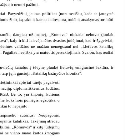
ažįsta ir nenori pažinti.
riai. Pavyzdžiui, jaunas politikas (nors neaišku, kada ta jaunystė
lionis žino, ką sako ir kam tai adresuota, todėl ir atsakymas turi būti
inančių daugiau už mane), „Romuva“ niekada nebuvo (juolab
“, kaip ir kiti laisvėjančios dvasios judėjimai, kad ir žygeiviai,
ovietinės valdžios ne mažiau nemėgstami nei „Lietuvos katalikų
i. Pagaliau neetiška yra matuotis persekiojimais. Svarbu, kas realiai
uviečių kanalus į tėvynę plaukė lietuvių emigracinė lektūra, ir
į, tarp jų ir garsioji „Katalikų bažnyčios kronika“.
ešininkai apie tai turėjo pagalvoti
tonaciją, diplomatiškesnius žodžius,
 KGB. Be to, yra žmonių, kuriems
ne koks nors pomėgis, egzotika, o
ikai to nepajuto.
aipsnelio autorius? Neopagonis,
ojantis katalikas. Tikėjimą atradau
 kilmę. „Romuvos“ ir kitų judėjimų
 Tai ne vieno mano kartos žmogaus