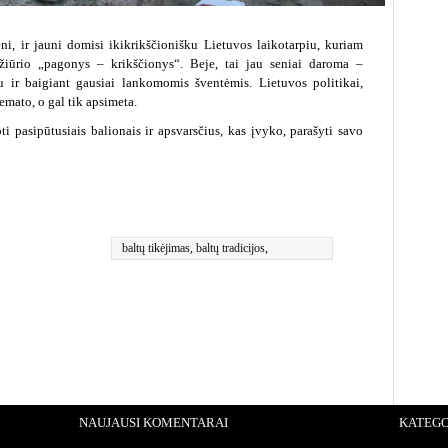
eni, ir jauni domisi ikikrikščionišku Lietuvos laikotarpiu, kuriam
žiūrio „pagonys – krikščionys“. Beje, tai jau seniai daroma –
u ir baigiant gausiai lankomomis šventėmis. Lietuvos politikai,
emato, o gal tik apsimeta.
 pasipūtusiais balionais ir apsvarsčius, kas įvyko, parašyti savo
baltų tikėjimas
,
baltų tradicijos
,
teisingumas
,
Valstybė
NAUJAUSI KOMENTARAI
KATEGO