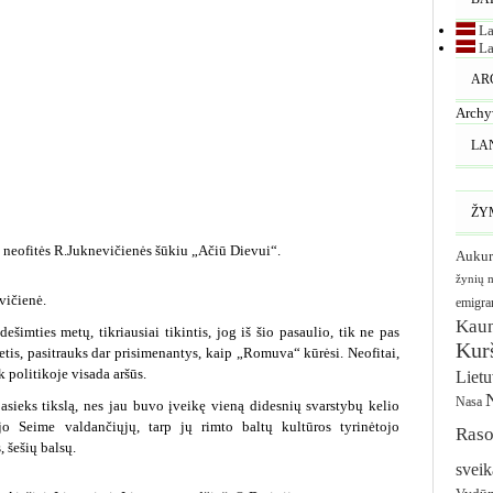
La
La
AR
Archy
LA
ŽY
 neofitės R.Juknevičienės šūkiu „Ačiū Dievui“.
Aukur
žynių 
vičienė.
emigra
Kau
šimties metų, tikriausiai tikintis, jog iš šio pasaulio, tik ne pas
Kurš
tis, pasitrauks dar prisimenantys, kaip „Romuva“ kūrėsi. Neofitai,
ek politikoje visada aršūs.
Liet
Nasa
asieks tikslą, nes jau buvo įveikę vieną didesnių svarstybų kelio
ėjo Seime valdančiųjų, tarp jų rimto baltų kultūros tyrinėtojo
Raso
, šešių balsų.
sveik