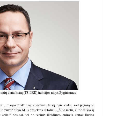
ionių demokratų (TS-LKD) frakcijos narys Žygimantas
jęs: „Rusijos KGB nuo sovietinių laikų darė viską, kad pagonybė
Romuva“ buvo KGB projektas. Ir toliau: „Šiuo metu, kurie teikia šį
kciją.“ Kas tai, jei ne tyčinis įžeidimas, spjūvis kartai, kurios