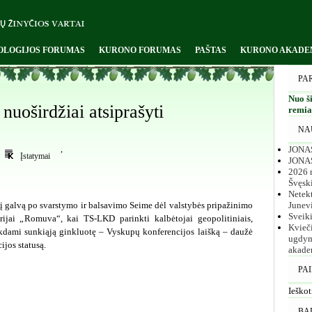
OLOGIJOS FORUMAS
KURONO FORUMAS
PAŠTAS
KURONO AKADE
PA
Nuo ši
nuoširdžiai atsiprašyti
remiam
NA
JONAS
,
Įstatymai
JONA
2026 m
Švęsk
Netekt
 į galvą po svarstymo ir balsavimo Seime dėl valstybės pripažinimo
Junev
Sveik
rijai „Romuva“, kai TS-LKD parinkti kalbėtojai geopolitiniais,
Kvieč
telkdami sunkiąją ginkluotę – Vyskupų konferencijos laišką – daužė
ugdym
ijos statusą.
akade
PA
Ieškot
BA