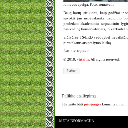
romuvos apeiga. Foto: romuva.lt
Daug kartų įsitikinau, kaip godžiai ir s
suvokti jau nebepakanka tradicinio po
pradedant akademiniu tarptautiniu lygi
pasivadinę konservatoriais, to kažkodėl n
Siūlyčiau TS-LKD vadovybei nevaikščioti
pirmtakams atsiprašymo laišką.
Šaltinis: lrytas.lt
© 2019,
viršaitis
. All rights reserved.
Plačiau
Palikite atsiliepimą
Jūs turite būti
prisijungęs
komentavimui.
METAINFORMACIJA