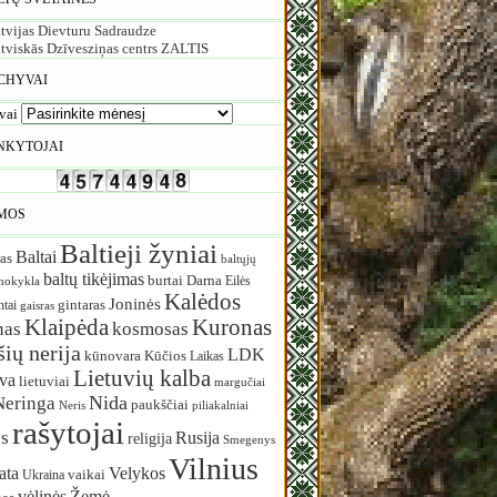
tvijas Dievturu Sadraudze
tviskās Dzīvesziņas centrs ZALTIS
CHYVAI
vai
NKYTOJAI
MOS
Baltieji žyniai
Baltai
as
baltųjų
baltų tikėjimas
burtai
Darna
Eilės
mokykla
Kalėdos
Joninės
ntai
gintaras
gaisras
Klaipėda
Kuronas
nas
kosmosas
ių nerija
LDK
Kūčios
kūnovara
Laikas
Lietuvių kalba
uva
lietuviai
margučiai
Nida
Neringa
paukščiai
Neris
piliakalniai
rašytojai
s
Rusija
religija
Smegenys
Vilnius
ata
Velykos
vaikai
Ukraina
vėlinės
Žemė