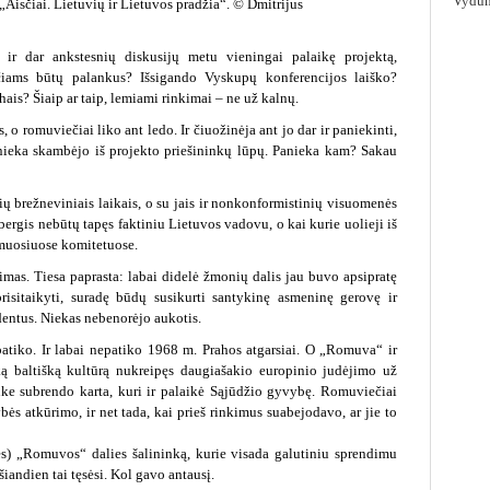
Vydūn
„Aisčiai. Lietuvių ir Lietuvos pradžia“. © Dmitrijus
mo ir dar ankstesnių diskusijų metu vieningai palaikę projektą,
čiams būtų palankus? Išsigando Vyskupų konferencijos laiško?
ais? Šiaip ar taip, lemiami rinkimai – ne už kalnų.
s, o romuviečiai liko ant ledo. Ir čiuožinėja ant jo dar ir paniekinti,
panieka skambėjo iš projekto priešininkų lūpų. Panieka kam? Sakau
ų brežneviniais laikais, o su jais ir nonkonformistinių visuomenės
rgis nebūtų tapęs faktiniu Lietuvos vadovu, o kai kurie uolieji iš
omuosiuose komitetuose.
mas. Tiesa paprasta: labai didelė žmonių dalis jau buvo apsipratę
isitaikyti, suradę būdų susikurti santykinę asmeninę gerovę ir
identus. Niekas nebenorėjo aukotis.
atiko. Ir labai nepatiko 1968 m. Prahos atgarsiai. O „Romuva“ ir
šką baltišką kultūrą nukreipęs daugiašakio europinio judėjimo už
uke subrendo karta, kuri ir palaikė Sąjūdžio gyvybę. Romuviečiai
ės atkūrimo, ir net tada, kai prieš rinkimus suabejodavo, ar jie to
nės) „Romuvos“ dalies šalininką, kurie visada galutiniu sprendimu
šiandien tai tęsėsi. Kol gavo antausį.