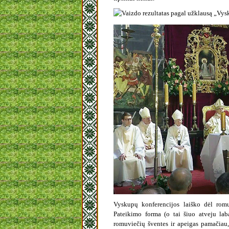
Vyskupų konferencijos laiško dėl romu
Pateikimo forma (o tai šiuo atveju laba
romuviečių šventes ir apeigas pamačiau,