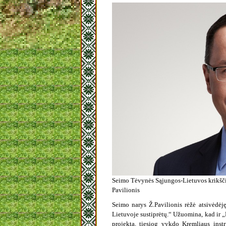
Seimo Tėvynės Sąjungos-Lietuvos krikšč
Pavilionis
Seimo narys Ž.Pavilionis rėžė atsivėdė
Lietuvoje sustiprėtų.“ Užuomina, kad ir „
projektą, tiesiog vykdo Kremliaus instru