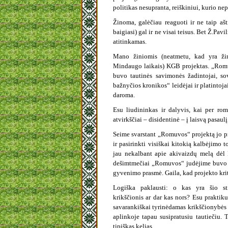
politikas nesupranta, reiškiniui, kurio nep
Žinoma, galėčiau reaguoti ir ne taip ašt
baigiasi) gal ir ne visai teisus. Bet Ž.Pavi
atitinkamas.
Mano žiniomis (neatmetu, kad yra ž
Mindaugo laikais) KGB projektas. „Romuva
buvo tautinės savimonės žadintojai, s
bažnyčios kronikos“ leidėjai ir platintoja
daroma.
Esu liudininkas ir dalyvis, kai per rom
atvirkščiai – disidentinė – į laisvą pasaul
Seime svarstant „Romuvos“ projektą jo pri
ir pasirinkti visiškai kitokią kalbėjimo 
jau nekalbant apie akivaizdų melą dėl
dešimtmečiai „Romuvos“ judėjime buvo 
gyvenimo prasmė. Gaila, kad projekto krit
Logiška paklausti: o kas yra šio str
krikščionis ar dar kas nors? Esu praktiku
savarankiškai tyrinėdamas krikščionybės
aplinkoje tapau susipratusiu tautiečiu.
tipiškas kelias.