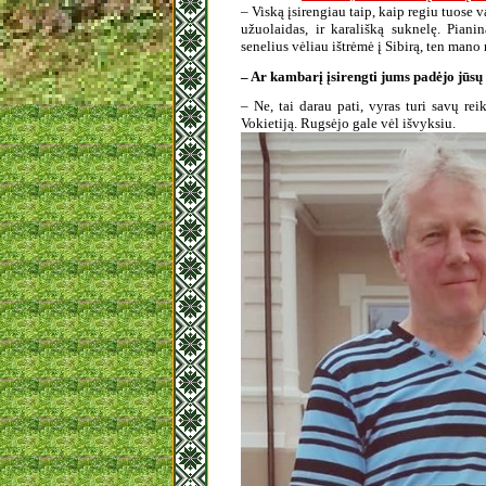
– Viską įsirengiau taip, kaip regiu tuose v
užuolaidas, ir karališką suknelę. Piani
senelius vėliau ištrėmė į Sibirą, ten mano 
– Ar kambarį įsirengti jums padėjo jūsų
– Ne, tai darau pati, vyras turi savų rei
Vokietiją. Rugsėjo gale vėl išvyksiu.