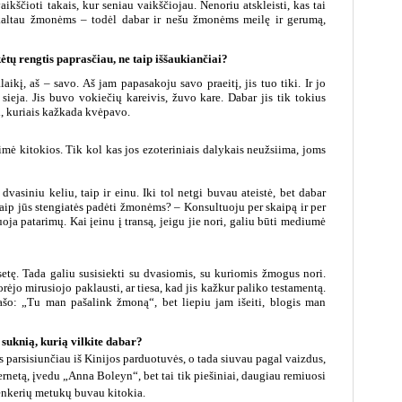
aikščioti takais, kur seniau vaikščiojau. Nenoriu atskleisti, kas tai
ikaltau žmonėms – todėl dabar ir nešu žmonėms meilę ir gerumą,
ėtų rengtis paprasčiau, ne taip iššaukiančiai?
alaikį, aš – savo. Aš jam papasakoju savo praeitį, jis tuo tiki. Ir jo
sieja. Jis buvo vokiečių kareivis, žuvo kare. Dabar jis tik tokius
ai, kuriais kažkada kvėpavo.
gimė kitokios. Tik kol kas jos ezoteriniais dalykais neužsiima, joms
dvasiniu keliu, taip ir einu. Iki tol netgi buvau ateistė, bet dabar
Kaip jūs stengiatės padėti žmonėms? – Konsultuoju per skaipą ir per
ja patarimų. Kai įeinu į transą, jeigu jie nori, galiu būti mediumė
setę. Tada galiu susisiekti su dvasiomis, su kuriomis žmogus nori.
ėjo mirusiojo paklausti, ar tiesa, kad jis kažkur paliko testamentą.
rašo: „Tu man pašalink žmoną“, bet liepiu jam išeiti, blogis man
 suknią, kurią vilkite dabar?
s parsisiunčiau iš Kinijos parduotuvės, o tada siuvau pagal vaizdus,
ernetą, įvedu „Anna Boleyn“, bet tai tik piešiniai, daugiau remiuosi
enkerių metukų buvau kitokia.