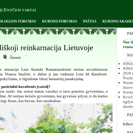
OLOGIJOS FORUMAS
KURONO FORUMAS
PAŠTAS
KURONO AKADE
PA
Nuo ši
iškoji reinkarnacija Lietuvoje
remiam
,
NA
Žmonės
JONAS
JONA
eto sensacija Lina Ananda Ramanauskienė seniau socialiniuose
2026 m
čia Visatos Saulele, o dabar ji jau vadinasi Lina Aš Karalienė.
Švęsk
okyčiams, ir išgirdome tikrai fantastinį pasakojimą.
Netekt
 pasirinkti karalienės įvaizdį?
Junev
kia sunki. Jau seniai matau vaizdus ir savo praeitus gyvenimus, o
Sveik
ilme. Aš turėjau keturis gyvenimus, kai gyvenau pilyse, ir du kartus
Kvieč
 Taigi žinau, kas buvau, kuo nusikaltau.
ugdym
akade
PA
Ieškot
BA