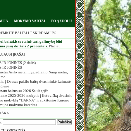
MIJA
MOKYMO VARTAI
PO ĄŽUOLU
REMKITE BALTAI.LT SKIRDAMI 2%
ol baltai.lt svetainė turi galimybę būti
a jūsų skirtais 2 procentais.
Plačiau
UJAUSI ĮRAŠAI
 IR JONINĖS (2 dalis)
S IR JONINĖS
etai Asilo metai. Lygiadienio Nauji metai,
ime
is. Į Dausas pakilo baltų dvasininkė Laimutė
ičienė
inam baltus su 2026 Saulėgrįža
iame 2025-2026 mokytis į lietuvišką dvasinio
o mokyklą “DARNA” ir aukštosios Kurono
mijos mokymo katedras
IEŠKA
i:
LTŲ SVETAINĖS