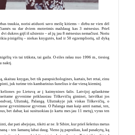
rbas traukia, norisi atiduoti savo meilę kitiems – dirbu ne vien dėl
keičiamės su dar dviem moterimis maždaug kas 3 mėnesius. Prieš
dvi dukros grįš iš užsienio – aš jų jau 8 mėnesius nemačiusi. Noriu
 reikia pinigėlių – niekas knygutės, kad ir 50 egzempliorių, už dyką
inigėlių vis tai trūksta, tai gaila. O eiles rašau nuo 1996 m., tiesiog
u naktį.
, skaitau knygas, bet tik parapsichologines, kartais, bet retai, einu
pinti, juk turime tris kambarinius šunelius ir dar vieną kieminį.
 keliones po Lietuvą ar į kaimynines šalis. Latvijoj aplankėme
raeitame gyvenime priklausiau Tiškevičių giminei, latviškai jos
ndvarį, Užutrakį, Palangą. Užutrakyje juk viskas Tiškevičių, o
tuose gyvenimuose gyvenau. O Palanga man kaip antri namai, ten,
s, bet dabar, kai susituokiau (o kartu mes jau 11 metų), vyras ten
i, dar pati abejojau, tikėti ar ne. Ir Sibire, kur prieš šešerius metus
amaną – ten šamanų labai daug. Vieno jų paprašiau, kad pasakytų, ką