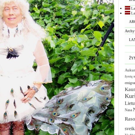
La
La
AR
Archy
LA
ŽY
Aukur
žynių 
emigra
Kau
Kurš
Liet
Nasa
Raso
sveik