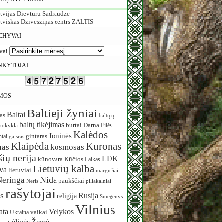
tvijas Dievturu Sadraudze
tviskās Dzīvesziņas centrs ZALTIS
CHYVAI
vai
NKYTOJAI
MOS
Baltieji žyniai
Baltai
as
baltųjų
baltų tikėjimas
burtai
Darna
Eilės
mokykla
Kalėdos
Joninės
ntai
gintaras
gaisras
Klaipėda
Kuronas
nas
kosmosas
ių nerija
LDK
Kūčios
kūnovara
Laikas
Lietuvių kalba
uva
lietuviai
margučiai
Nida
Neringa
paukščiai
Neris
piliakalniai
rašytojai
s
Rusija
religija
Smegenys
Vilnius
ata
Velykos
vaikai
Ukraina
vėlinės
Žemė