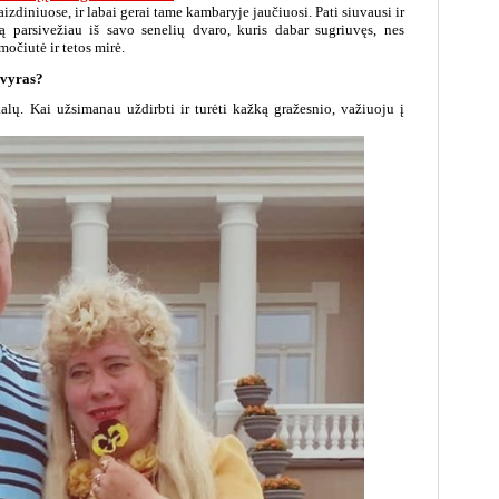
aizdiniuose, ir labai gerai tame kambaryje jaučiuosi. Pati siuvausi ir
ną parsivežiau iš savo senelių dvaro, kuris dabar sugriuvęs, nes
močiutė ir tetos mirė.
 vyras?
kalų. Kai užsimanau uždirbti ir turėti kažką gražesnio, važiuoju į