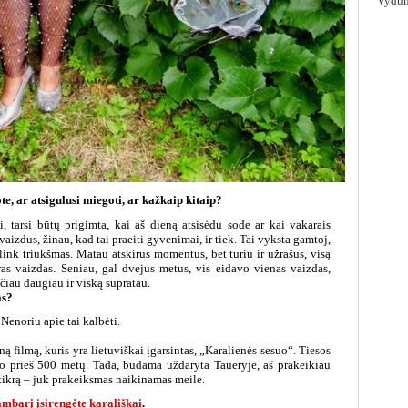
Vydūn
e, ar atsigulusi miegoti, ar kažkaip kitaip?
i, tarsi būtų prigimta, kai aš dieną atsisėdu sode ar kai vakarais
izdus, žinau, kad tai praeiti gyvenimai, ir tiek. Tai vyksta gamtoj,
plink triukšmas. Matau atskirus momentus, bet turiu ir užrašus, visą
dras vaizdas. Seniau, gal dvejus metus, vis eidavo vienas vaizdas,
ačiau daugiau ir viską supratau.
as?
 Nenoriu apie tai kalbėti.
ą filmą, kuris yra lietuviškai įgarsintas, „Karalienės sesuo“. Tiesos
o prieš 500 metų. Tada, būdama uždaryta Taueryje, aš prakeikiau
netikrą – juk prakeiksmas naikinamas meile.
ambarį įsirengėte karališkai
.