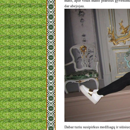
mato, apie visus mano praeitus gyvenimus, 
dar abejojau.
Dabar turiu susipirkus medžiagų ir siūsiuo