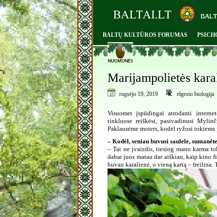
BALTŲ KULTŪROS FORUMAS
PSICH
0
Marijampolietės karal
rugsėjo 19, 2019
elgesio biologija
Visuomet įspūdingai atrodanti intern
tinkluose reiškėsi, pasivadinusi Mylin
Paklausėme moters, kodėl ryžosi tokiems p
– Kodėl, seniau buvusi saulele, sumanėte
– Tai ne įvaizdis, tiesiog mano karma to
dabar juos matau dar aiškiau, kaip kino f
buvau karalienė, o vieną kartą – freilina.