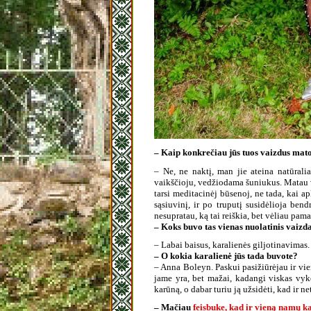
– Kaip konkrečiau jūs tuos vaizdus matot
– Ne, ne naktį, man jie ateina natūralia
vaikščioju, vedžiodama šuniukus. Matau va
tarsi meditacinėj būsenoj, ne tada, kai a
sąsiuvinį, ir po truputį susidėlioja ben
nesupratau, ką tai reiškia, bet vėliau pam
– Koks buvo tas vienas nuolatinis vaizd
– Labai baisus, karalienės giljotinavimas.
– O kokia karalienė jūs tada buvote?
– Anna Boleyn. Paskui pasižiūrėjau ir vien
jame yra, bet mažai, kadangi viskas vyk
karūną, o dabar turiu ją užsidėti, kad ir 
– Mačiau
feisbuke, kad ir vieną namų k