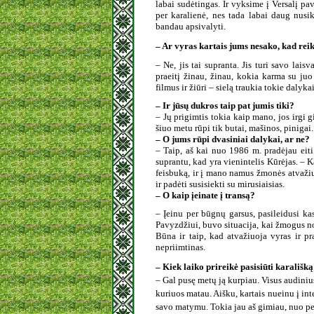
labai sudėtingas. Ir vyksime į Versalį pav
per karalienė, nes tada labai daug nus
bandau apsivalyti.
– Ar vyras kartais jums nesako, kad reik
– Ne, jis tai supranta. Jis turi savo laisv
praeitį žinau, žinau, kokia karma su juo 
filmus ir žiūri – sielą traukia tokie dalyk
– Ir jūsų dukros taip pat jumis tiki?
– Jų prigimtis tokia kaip mano, jos irgi 
šiuo metu rūpi tik butai, mašinos, pinigai.
– O jums rūpi dvasiniai dalykai, ar ne?
– Taip, aš kai nuo 1986 m. pradėjau eiti 
suprantu, kad yra vienintelis Kūrėjas. – 
feisbuką, ir į mano namus žmonės atvažiuo
ir padėti susisiekti su mirusiaisias.
– O kaip įeinate į transą?
– Įeinu per būgnų garsus, pasileidusi ka
Pavyzdžiui, buvo situacija, kai žmogus nor
Būna ir taip, kad atvažiuoja vyras ir p
nepriimtinas.
– Kiek laiko prireikė pasisiūti karališką
– Gal pusę metų ją kurpiau. Visus audiniu
kuriuos matau. Aišku, kartais nueinu į int
savo matymu. Tokia jau aš gimiau, nuo p