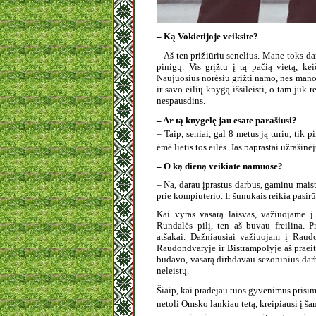
– Ką Vokietijoje veiksite?
– Aš ten prižiūriu senelius. Mane toks da
pinigų. Vis grįžtu į tą pačią vietą, 
Naujuosius norėsiu grįžti namo, nes mano 
ir savo eilių knygą išsileisti, o tam juk
nespausdins.
– Ar tą knygelę jau esate parašiusi?
– Taip, seniai, gal 8 metus ją turiu, tik p
ėmė lietis tos eilės. Jas paprastai užrašinėj
– O ką dieną veikiate namuose?
– Na, darau įprastus darbus, gaminu maistą
prie kompiuterio. Ir šunukais reikia pasirū
Kai vyras vasarą laisvas, važiuojame į
Rundalės pilį, ten aš buvau freilina. P
atšakai. Dažniausiai važiuojam į Raudo
Raudondvaryje ir Bistrampolyje aš praei
būdavo, vasarą dirbdavau sezoninius darbu
neleistų.
Šiaip, kai pradėjau tuos gyvenimus prisimint
netoli Omsko lankiau tetą, kreipiausi į š