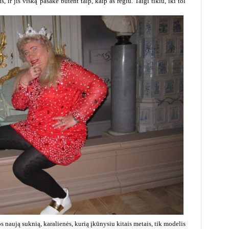
ir jis viską pasakė būtent taip, kaip aš regiu. Taigi tikiu, iki tol
s naują suknią, karalienės, kurią įkūnysiu kitais metais, tik modelis