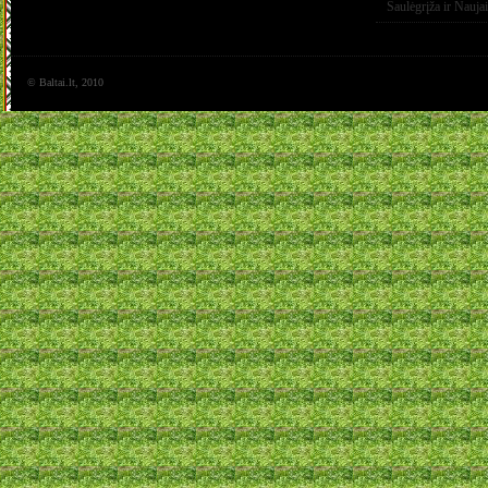
Saulėgrįža ir Nauja
© Baltai.lt, 2010