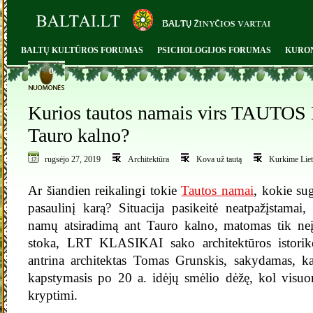
BALTŲ KULTŪROS FORUMAS
PSICHOLOGIJOS FORUMAS
KURO
0
Kurios tautos namais virs TAUTO
Tauro kalno?
rugsėjo 27, 2019
Architektūra
Kova už tautą
Kurkime Lie
Ar šiandien reikalingi tokie
Tautos namai
, kokie sug
pasaulinį karą? Situacija pasikeitė neatpažįstamai
namų atsiradimą ant Tauro kalno, matomas tik neįs
stoka, LRT KLASIKAI sako architektūros istorikė
antrina architektas Tomas Grunskis, sakydamas, ka
kapstymasis po 20 a. idėjų smėlio dėžę, kol visuo
kryptimi.