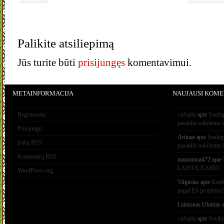
Palikite atsiliepimą
Jūs turite būti
prisijungęs
komentavimui.
METAINFORMACIJA
NAUJAUSI KOME
Registruotis
viršaitis
apie
Saulėg
pasaulio sukūrimo 
Prisijungti
Arūnas
apie
Saulėg
Įrašų RSS
pasaulio sukūrimo 
Komentarų RSS
mantanina472
apie
LAISVĘ KARTU
WordPress.org
Vilgirdas
apie
Kodėl
pagal ES projektus
Laimonas Ubartas
a
viršaitis
apie
Sveik