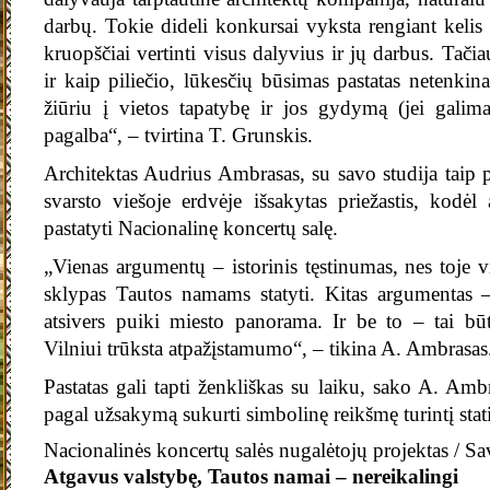
darbų. Tokie dideli konkursai vyksta rengiant kelis 
kruopščiai vertinti visus dalyvius ir jų darbus. Tači
ir kaip piliečio, lūkesčių būsimas pastatas netenkina 
žiūriu į vietos tapatybę ir jos gydymą (jei galima
pagalba“, – tvirtina T. Grunskis.
Architektas Audrius Ambrasas, su savo studija taip 
svarsto viešoje erdvėje išsakytas priežastis, kodėl
pastatyti Nacionalinę koncertų salę.
„Vienas argumentų – istorinis tęstinumas, nes toje v
sklypas Tautos namams statyti. Kitas argumentas 
atsivers puiki miesto panorama. Ir be to – tai būt
Vilniui trūksta atpažįstamumo“, – tikina A. Ambrasas
Pastatas gali tapti ženkliškas su laiku, sako A. Am
pagal užsakymą sukurti simbolinę reikšmę turintį stati
Nacionalinės koncertų salės nugalėtojų projektas / Sa
Atgavus valstybę, Tautos namai – nereikalingi