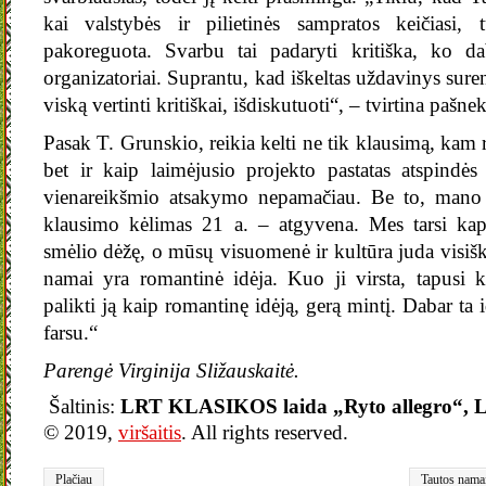
kai valstybės ir pilietinės sampratos keičiasi, t
pakoreguota. Svarbu tai padaryti kritiška, ko d
organizatoriai. Suprantu, kad iškeltas uždavinys suren
viską vertinti kritiškai, išdiskutuoti“, – tvirtina pašne
Pasak T. Grunskio, reikia kelti ne tik klausimą, kam 
bet ir kaip laimėjusio projekto pastatas atspindė
vienareikšmio atsakymo nepamačiau. Be to, mano
klausimo kėlimas 21 a. – atgyvena. Mes tarsi ka
smėlio dėžę, o mūsų visuomenė ir kultūra juda visišk
namai yra romantinė idėja. Kuo ji virsta, tapusi 
palikti ją kaip romantinę idėją, gerą mintį. Dabar ta 
farsu.“
Parengė Virginija Sližauskaitė.
Šaltinis:
LRT KLASIKOS laida „Ryto allegro“, L
© 2019,
viršaitis
. All rights reserved.
Plačiau
Tautos nama