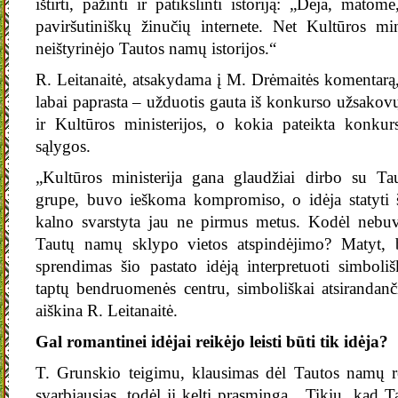
ištirti, pažinti ir patikslinti istoriją: „Deja, mat
paviršutiniškų žinučių internete. Net Kultūros mini
neištyrinėjo Tautos namų istorijos.“
R. Leitanaitė, atsakydama į M. Drėmaitės komentarą
labai paprasta – užduotis gauta iš konkurso užsakov
ir Kultūros ministerijos, o kokia pateikta konkur
sąlygos.
„Kultūros ministerija gana glaudžiai dirbo su Ta
grupe, buvo ieškoma kompromiso, o idėja statyti
kalno svarstyta jau ne pirmus metus. Kodėl nebuvo
Tautų namų sklypo vietos atspindėjimo? Matyt, b
sprendimas šio pastato idėją interpretuoti simbol
taptų bendruomenės centru, simboliškai atsirandan
aiškina R. Leitanaitė.
Gal romantinei idėjai reikėjo leisti būti tik idėja?
T. Grunskio teigimu, klausimas dėl Tautos namų r
svarbiausias, todėl jį kelti prasminga. „Tikiu, kad 