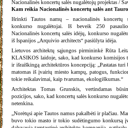
Nacionalinės koncertų salės nugalėtojų projektas / Sa
Kam reikia Nacionalinės koncertų salės ant Taur
Išrinkti Tautos namų – nacionalinės koncertų sa
konkurso nugalėtojai. Iš beveik 250 pasaulio 
Nacionalinės koncertų salės idėjų, konkurso nugalė
iš Ispanijos „Arquivio architects“ pasiūlyta idėja.
Lietuvos architektų sąjungos pirmininkė Rūta Lei
KLASIKOS laidoje, sako, kad konkurso komisijos ti
ir išraiškingą architektūros koncepciją: „Pastatas turi
matomas iš įvairių miesto kampų, patogus, funkciona
tokie reikalavimai, kaip tvarumas, ekologiškumas.“
Architektas Tomas Grunskis, vertindamas būsim
pozicijos, sako, kad koncertų salės konkurso nugalėto
netenkina.
„Norėtųsi apie Tautos namus pakalbėti ir plačiau. Ma
buvo tokio masto ir tokio sudėtingumo konkursą įv
dalyvauja tarptautinė architektų kompanija, natūralu