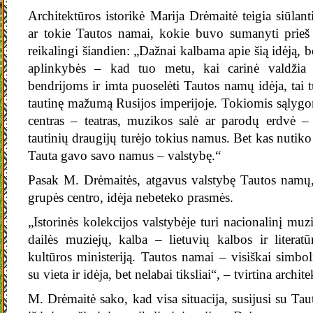
Architektūros istorikė Marija Drėmaitė teigia siūlan
ar tokie Tautos namai, kokie buvo sumanyti prieš 
reikalingi šiandien: „Dažnai kalbama apie šią idėją, b
aplinkybės – kad tuo metu, kai carinė valdžia l
bendrijoms ir imta puoselėti Tautos namų idėja, tai tu
tautinę mažumą Rusijos imperijoje. Tokiomis sąlygom
centras – teatras, muzikos salė ar parodų erdvė –
tautinių draugijų turėjo tokius namus. Bet kas nutik
Tauta gavo savo namus – valstybę.“
Pasak M. Drėmaitės, atgavus valstybę Tautos namų,
grupės centro, idėja nebeteko prasmės.
„Istorinės kolekcijos valstybėje turi nacionalinį muzi
dailės muziejų, kalba – lietuvių kalbos ir literatū
kultūros ministeriją. Tautos namai – visiškai simbol
su vieta ir idėja, bet nelabai tiksliai“, – tvirtina archit
M. Drėmaitė sako, kad visa situacija, susijusi su T