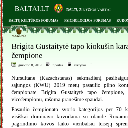
BALTŲ KULTŪROS FORUMAS
PSICHOLOGIJOS FORUMAS
KURO
0
Brigita Gustaitytė tapo kiokušin kar
čempione
,
gruodžio 8, 2019
Sportas
varžybos
Nursultane (Kazachstanas) sekmadienį pasibaigu
sąjungos (KWU) 2019 metų pasaulio pilno konta
čempionate Brigita Gustaitytė tapo čempion
vicečempionu, rašoma pranešime spaudai.
Pasaulio čempionato svorio kategorijos per 70 k
visiškai dominavo kovodama su olande Roxanne
pagrindinio kovos laiko vienbalsiu teisėjų spre