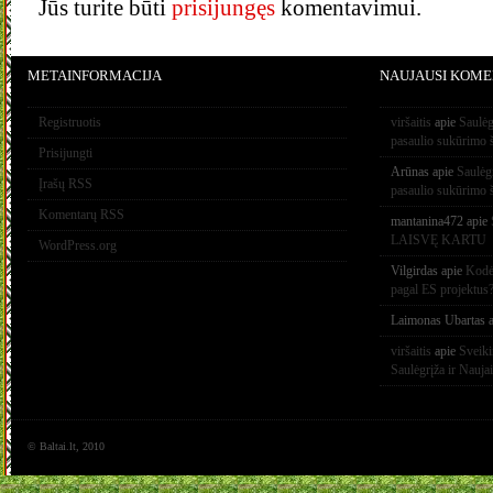
Jūs turite būti
prisijungęs
komentavimui.
METAINFORMACIJA
NAUJAUSI KOME
Registruotis
viršaitis
apie
Saulėg
pasaulio sukūrimo 
Prisijungti
Arūnas
apie
Saulėg
Įrašų RSS
pasaulio sukūrimo 
Komentarų RSS
mantanina472
apie
LAISVĘ KARTU
WordPress.org
Vilgirdas
apie
Kodėl
pagal ES projektus
Laimonas Ubartas
a
viršaitis
apie
Sveik
Saulėgrįža ir Nauja
© Baltai.lt, 2010