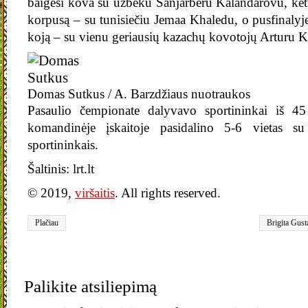
baigėsi kova su uzbeku Sanjarberu Kalandarovu, ketv
korpusą – su tunisiečiu Jemaa Khaledu, o pusfinalyj
koją – su vienu geriausių kazachų kovotojų Arturu 
Domas Sutkus / A. Barzdžiaus nuotraukos
Pasaulio čempionate dalyvavo sportininkai iš 45
komandinėje įskaitoje pasidalino 5-6 vietas su 
sportininkais.
Šaltinis: lrt.lt
© 2019,
viršaitis
. All rights reserved.
Plačiau
Brigita Gusta
karatė
Palikite atsiliepimą