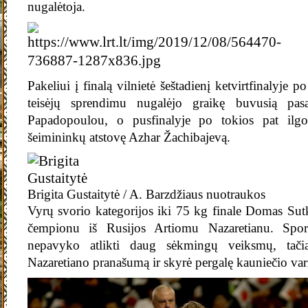
nugalėtoja.
Pakeliui į finalą vilnietė šeštadienį ketvirtfinalyje 
teisėjų sprendimu nugalėjo graikę buvusią pas
Papadopoulou, o pusfinalyje po tokios pat ilg
šeimininkų atstovę Azhar Žachibajevą.
Brigita Gustaitytė / A. Barzdžiaus nuotraukos
Vyrų svorio kategorijos iki 75 kg finale Domas Sutk
čempionu iš Rusijos Artiomu Nazaretianu. Spor
nepavyko atlikti daug sėkmingų veiksmų, tačia
Nazaretiano pranašumą ir skyrė pergalę kauniečio var