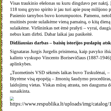
Visas traukinio ešelonas su kuru dingdavo per naktį. 
118 tonų gryno spirito ir jau turi apie pusę milijono p
Pasienio tarnybos buvo korumpuotos. Pamenu, netol
muitinės poste sulaikėme vieną pamainą, o kitą dieną
sulaikėme. Viršininkas net ėmė prašyti – vyrai, daugia
nebus kam dirbti. Dabar laikai jau pasikeitė.
Didžiausias darbas – baisių istorijos puslapių ats
Signataras Jurgis Jurgelis prisimena, kaip pavyko išs
kalinto vyskupo Vincento Borisevičiaus (1887-194
aplinkybes.
„Tuometinės VSD sėkmės laikas buvo Tuskulėnai, – n
Ištyrėme visą epopėją – žmonių šaudymo procedūras,
laidojimų vietas. Viskas mūsų atrasta, nes dauguma
sunaikinta.