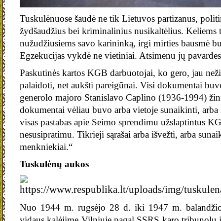
Tuskulėnuose šaudė ne tik Lietuvos partizanus, politin
žydšaudžius bei kriminalinius nusikaltėlius. Keliems 
nužudžiusiems savo karininką, irgi mirties bausmė bu
Egzekucijas vykdė ne vietiniai. Atsimenu jų pavardes
Paskutinės kartos KGB darbuotojai, ko gero, jau neži
palaidoti, net aukšti pareigūnai. Visi dokumentai
generolo majoro Stanislavo Caplino (1936-1994) žini
dokumentai vėliau buvo arba vietoje sunaikinti, arba i
visas pastabas apie Seimo sprendimu užslaptintus KG
nesusipratimu. Tikrieji sąrašai arba išvežti, arba sunai
menkniekiai.“
Tuskulėnų aukos
Nuo 1944 m. rugsėjo 28 d. iki 1947 m. baland
vidaus kalėjime Vilniuje pagal SSRS karo tribunolų 