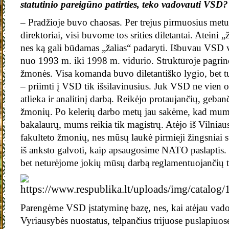
statutinio pareigūno patirties, teko vadovauti VSD?
– Pradžioje buvo chaosas. Per trejus pirmuosius metu
direktoriai, visi buvome tos srities diletantai. Ateini „ža
nes ką gali būdamas „žalias“ padaryti. Išbuvau VSD
nuo 1993 m. iki 1998 m. vidurio. Struktūroje pagrin
žmonės. Visa komanda buvo diletantiško lygio, bet t
– priimti į VSD tik išsilavinusius. Juk VSD ne vien o
atlieka ir analitinį darbą. Reikėjo protaujančių, gebanč
žmonių. Po kelerių darbo metų jau sakėme, kad mums
bakalaurų, mums reikia tik magistrų. Atėjo iš Vilniaus 
fakulteto žmonių, nes mūsų laukė pirmieji žingsniai 
iš anksto galvoti, kaip apsaugosime NATO paslaptis.
bet neturėjome jokių mūsų darbą reglamentuojančių te
Parengėme VSD įstatyminę bazę, nes, kai atėjau vad
Vyriausybės nuostatus, telpančius trijuose puslapiuose