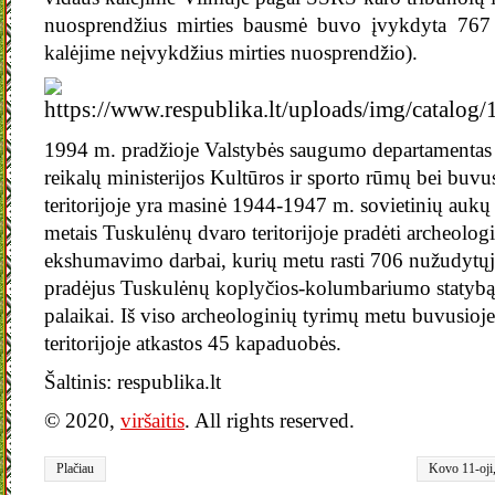
nuosprendžius mirties bausmė buvo įvykdyta 767
kalėjime neįvykdžius mirties nuosprendžio).
1994 m. pradžioje Valstybės saugumo departamentas 
reikalų ministerijos Kultūros ir sporto rūmų bei buv
teritorijoje yra masinė 1944-1947 m. sovietinių aukų 
metais Tuskulėnų dvaro teritorijoje pradėti archeologi
ekshumavimo darbai, kurių metu rasti 706 nužudytųj
pradėjus Tuskulėnų koplyčios-kolumbariumo statybą 
palaikai. Iš viso archeologinių tyrimų metu buvusio
teritorijoje atkastos 45 kapaduobės.
Šaltinis: respublika.lt
© 2020,
viršaitis
. All rights reserved.
Plačiau
Kovo 11-oji
signatarai
,
V