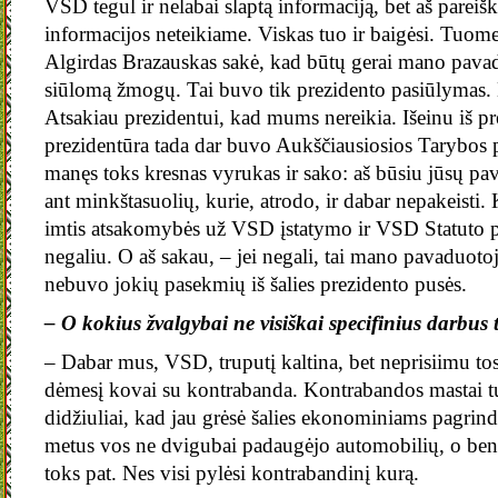
VSD tegul ir nelabai slaptą informaciją, bet aš pareiš
informacijos neteikiame. Viskas tuo ir baigėsi. Tuomet
Algirdas Brazauskas sakė, kad būtų gerai mano pavad
siūlomą žmogų. Tai buvo tik prezidento pasiūlymas.
Atsakiau prezidentui, kad mums nereikia. Išeinu iš pr
prezidentūra tada dar buvo Aukščiausiosios Tarybos p
manęs toks kresnas vyrukas ir sako: aš būsiu jūsų p
ant minkštasuolių, kurie, atrodo, ir dabar nepakeisti.
imtis atsakomybės už VSD įstatymo ir VSD Statuto 
negaliu. O aš sakau, – jei negali, tai mano pavaduoto
nebuvo jokių pasekmių iš šalies prezidento pusės.
– O kokius žvalgybai ne visiškai specifinius darbus 
– Dabar mus, VSD, truputį kaltina, bet neprisiimu to
dėmesį kovai su kontrabanda. Kontrabandos mastai 
didžiuliai, kad jau grėsė šalies ekonominiams pagrin
metus vos ne dvigubai padaugėjo automobilių, o ben
toks pat. Nes visi pylėsi kontrabandinį kurą.