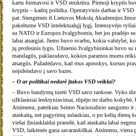
kartu formavosi ir VSD struktūra. Pirmoji kryptis buv
kryptis – kadrų politika. Operatyvinis darbas ir VSD d
pat. Stengėmės iš Lietuvos Mokslų Akademijos žmoni
pakeltume VSD intelektualųjį lygį. Intensyvėjo ryšiai 
su NATO ir Europos žvalgybomis, bet jos pradėjo s
labai atsargiai. Jiems buvo svarbu, kokia valstybė, k
jų profesinis lygis. Užsienio žvalgybininkai buvo su
mandagūs, paklausdavo, kokios paramos mums reikia
atsargūs. Pažadėdavo, kad mus apmokys, kursus prav
neįsileisdavo į savo bazes.
– O ar politikai nedarė įtakos VSD veiklai?
– Buvo bandymų turėti VSD savo rankose. Vyko dire
užklasiniai lenktyniavimai, rūpėjo ne darbo kokybė, 
Atsimenu, pateikiau Seimo Nacionalinio saugumo ir
ataskaitą, net pagyrimų sulaukiau, o po kelių dienų 
viešai žiniasklaidai pranešė, kad ataskaita labai neger
VSD, laikėmės gana savarankiškai. Atsimenu, viena pa