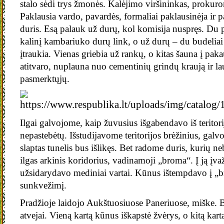
stalo sėdi trys žmonės. Kalėjimo viršininkas, prokuror
Paklausia vardo, pavardės, formaliai paklausinėja ir p
duris. Esą palauk už durų, kol komisija nuspręs. Du p
kalinį kambariuko durų link, o už durų – du budelia
įtraukia. Vienas griebia už rankų, o kitas šauna į pa
atitvaro, nuplauna nuo cementinių grindų kraują ir la
pasmerktųjų.
Ilgai galvojome, kaip žuvusius išgabendavo iš teritorij
nepastebėtų. Išstudijavome teritorijos brėžinius, gal
slaptas tunelis bus išlikęs. Bet radome duris, kurių
ilgas arkinis koridorius, vadinamoji „broma“. Į ją įvaž
užsidarydavo mediniai vartai. Kūnus ištempdavo į „
sunkvežimį.
Pradžioje laidojo Aukštuosiuose Paneriuose, miške.
atvejai. Vieną kartą kūnus iškapstė žvėrys, o kitą kart