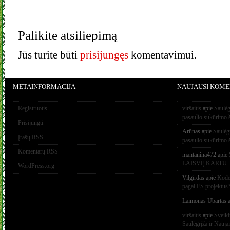
Palikite atsiliepimą
Jūs turite būti
prisijungęs
komentavimui.
METAINFORMACIJA
NAUJAUSI KOME
Registruotis
viršaitis
apie
Saulėg
pasaulio sukūrimo 
Prisijungti
Arūnas
apie
Saulėg
Įrašų RSS
pasaulio sukūrimo 
Komentarų RSS
mantanina472
apie
LAISVĘ KARTU
WordPress.org
Vilgirdas
apie
Kodėl
pagal ES projektus
Laimonas Ubartas
a
viršaitis
apie
Sveik
Saulėgrįža ir Nauja