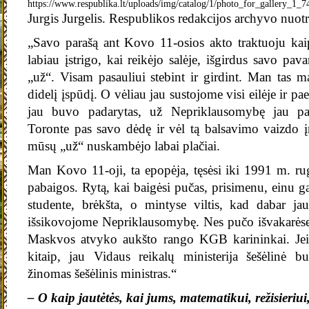
Jurgis Jurgelis. Respublikos redakcijos archyvo nuotr
„Savo parašą ant Kovo 11-osios akto traktuoju ka
labiau įstrigo, kai reikėjo salėje, išgirdus savo pavar
„už“. Visam pasauliui stebint ir girdint. Man tas m
didelį įspūdį. O vėliau jau sustojome visi eilėje ir pa
jau buvo padarytas, už Nepriklausomybę jau pab
Toronte pas savo dėdę ir vėl tą balsavimo vaizdo įr
mūsų „už“ nuskambėjo labai plačiai.
Man Kovo 11-oji, ta epopėja, tęsėsi iki 1991 m. r
pabaigos. Rytą, kai baigėsi pučas, prisimenu, einu ga
studente, brėkšta, o mintyse viltis, kad dabar ja
išsikovojome Nepriklausomybę. Nes pučo išvakarėse v
Maskvos atvyko aukšto rango KGB karininkai. Jei
kitaip, jau Vidaus reikalų ministerija šešėlinė 
žinomas šešėlinis ministras.“
– O kaip jautėtės, kai jums, matematikui, režisieriu