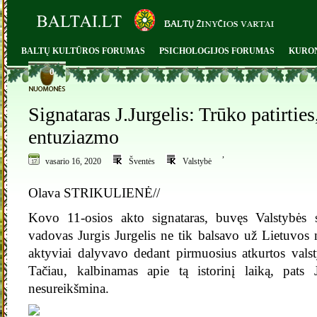
BALTŲ KULTŪROS FORUMAS
PSICHOLOGIJOS FORUMAS
KURO
0
Signataras J.Jurgelis: Trūko patirties
entuziazmo
,
vasario 16, 2020
Šventės
Valstybė
Olava STRIKULIENĖ//
Kovo 11-osios akto signataras, buvęs Valstybės
vadovas Jurgis Jurgelis ne tik balsavo už Lietuvos 
aktyviai dalyvavo dedant pirmuosius atkurtos valst
Tačiau, kalbinamas apie tą istorinį laiką, pats J
nesureikšmina.