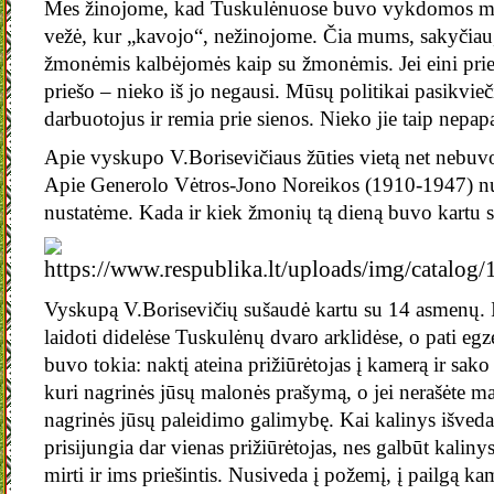
Mes žinojome, kad Tuskulėnuose buvo vykdomos mir
vežė, kur „kavojo“, nežinojome. Čia mums, sakyčiau, 
žmonėmis kalbėjomės kaip su žmonėmis. Jei eini pri
priešo – nieko iš jo negausi. Mūsų politikai pasikvi
darbuotojus ir remia prie sienos. Nieko jie taip nep
Apie vyskupo V.Borisevičiaus žūties vietą net nebu
Apie Generolo Vėtros-Jono Noreikos (1910-1947) 
nustatėme. Kada ir kiek žmonių tą dieną buvo kartu 
Vyskupą V.Borisevičių sušaudė kartu su 14 asmenų. 
laidoti didelėse Tuskulėnų dvaro arklidėse, o pati eg
buvo tokia: naktį ateina prižiūrėtojas į kamerą ir sako
kuri nagrinės jūsų malonės prašymą, o jei nerašėte 
nagrinės jūsų paleidimo galimybę. Kai kalinys išved
prisijungia dar vienas prižiūrėtojas, nes galbūt kalin
mirti ir ims priešintis. Nusiveda į požemį, į pailgą ka