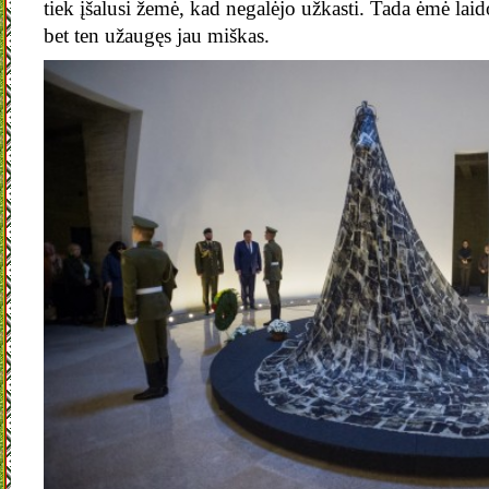
tiek įšalusi žemė, kad negalėjo užkasti. Tada ėmė lai
bet ten užaugęs jau miškas.