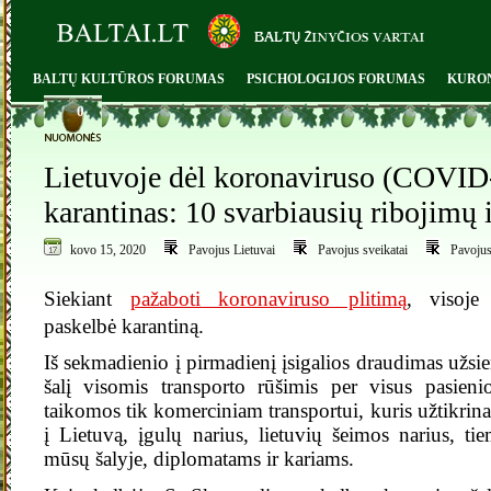
BALTŲ KULTŪROS FORUMAS
PSICHOLOGIJOS FORUMAS
KURO
0
Lietuvoje dėl koronaviruso (COVI
karantinas: 10 svarbiausių ribojimų 
kovo 15, 2020
Pavojus Lietuvai
Pavojus sveikatai
Pavojus
Siekiant
pažaboti koronaviruso plitimą
, visoje
paskelbė karantiną.
Iš sekmadienio į pirmadienį įsigalios draudimas užsi
šalį visomis transporto rūšimis per visus pasieni
taikomos tik komerciniam transportui, kuris užtikrin
į Lietuvą, įgulų narius, lietuvių šeimos narius, tie
mūsų šalyje, diplomatams ir kariams.