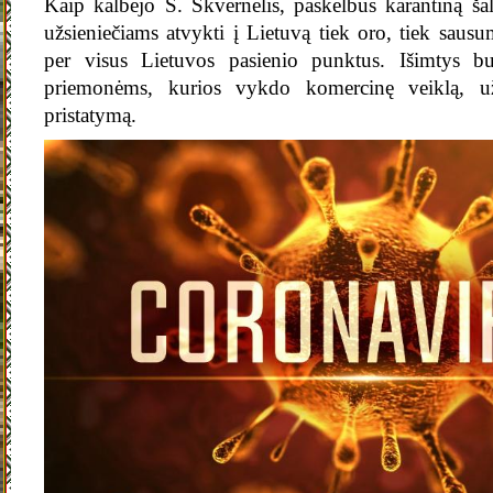
Kaip kalbėjo S. Skvernelis, paskelbus karantiną šal
užsieniečiams atvykti į Lietuvą tiek oro, tiek sausu
per visus Lietuvos pasienio punktus. Išimtys bu
priemonėms, kurios vykdo komercinę veiklą, už
pristatymą.