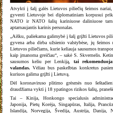
Atvykti į šalį galės Lietuvos piliečių šeimos nariai,
gyventi Lietuvoje bei diplomatiniam korpusui prik
NATO ir NATO šalių kariniuose daliniuose tarn
aptarnaujantis karinis personalas.
„Aišku, paliekama galimybė į šalį grįžti Lietuvos pil
gyvena arba dirba užsienio valstybėse, jų šeimos 
Lietuvos piliečiams, kurie keliauja sausumos transport
kaip įmanoma greičiau“, – sakė S. Skvernelis. Ketin
sausumos keliu per Lenkiją,
tai rekomenduoj
valandas.
Vėliau bus paskelbtas konkretus pasien
kuriuos galima grįžti į Lietuvą.
Dėl koronaviruso plitimo grėsmės nuo šeštadieni
draudžiama vykti į 18 ypatingos rizikos šalių, praneš
Tai – Kinija, Honkongo specialusis administraci
Japonija, Pietų Korėja, Singapūras, Italija, Prancūzi
Islandija, Norvegija, Švedija, Austrija, Danija, N