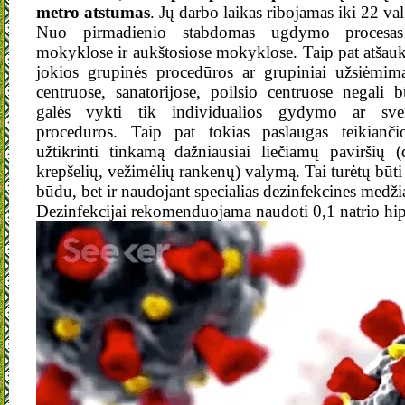
metro atstumas
. Jų darbo laikas ribojamas iki 22 val
Nuo pirmadienio stabdomas ugdymo procesas 
mokyklose ir aukštosiose mokyklose. Taip pat atšauk
jokios grupinės procedūros ar grupiniai užsiėmi
centruose, sanatorijose, poilsio centruose negali 
galės vykti tik individualios gydymo ar sve
procedūros. Taip pat tokias paslaugas teikiančio
užtikrinti tinkamą dažniausiai liečiamų paviršių 
krepšelių, vežimėlių rankenų) valymą. Tai turėtų būti
būdu, bet ir naudojant specialias dezinfekcines medži
Dezinfekcijai rekomenduojama naudoti 0,1 natrio hipo