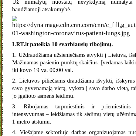
Už numatytų nuostatų nevykdymą numatyta ir
baudžiamoji atsakomybė.
LRT.lt pateikia 10 svarbiausių ribojimų.
1. Uždraudžiama užsieniečiams atvykti į Lietuvą, išsk
Mažinamas pasienio punktų skaičius. Įvedamas laikin
iki kovo 19 va. 00:00 val.
2. Lietuvos piliečiams draudžiama išvykti, išskyrus a
savo gyvenamąją vietą, vyksta į savo darbo vietą, 
jo įgalioto asmens leidimu.
3. Ribojamas tarpmiestinis ir priemiestinis k
intensyvumas – leidžiamas tik sėdimų vietų užėmim
1 metro atstumu.
4. Viešajame sektoriuje darbas organizuojamas nuo