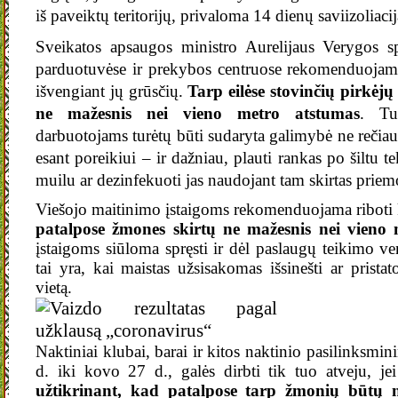
iš paveiktų teritorijų, privaloma 14 dienų saviizoliacij
Sveikatos apsaugos ministro Aurelijaus Verygos sp
parduotuvėse ir prekybos centruose rekomenduojama 
išvengiant jų grūsčių.
Tarp eilėse stovinčių pirkėjų
ne mažesnis nei vieno metro atstumas
. Tu
darbuotojams turėtų būti sudaryta galimybė ne rečiau
esant poreikiui – ir dažniau, plauti rankas po šiltu 
muilu ar dezinfekuoti jas naudojant tam skirtas priem
Viešojo maitinimo įstaigoms rekomenduojama riboti k
patalpose žmones skirtų ne mažesnis nei vieno 
įstaigoms siūloma spręsti ir dėl paslaugų teikimo v
tai yra, kai maistas užsisakomas išsinešti ar prist
vietą.
Naktiniai klubai, barai ir kitos naktinio pasilinksm
d. iki kovo 27 d., galės dirbti tik tuo atveju, je
užtikrinant, kad patalpose tarp žmonių būtų n