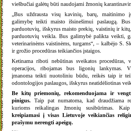
viešbučiai galėtų būti naudojami žmonių karantinavi
„Bus uždrausta visų kavinių, barų, maitinimo įs
galimybę teikti maisto išsinešimui paslaugą. Bus
parduotuvių, išskyrus maisto prekių, vaistinių ir kitų
parduotuvių veikla. Bus galimybė palikta veikti, g
veterinarinėms vaistinėms, turgams“, – kalbėjo S. Sk
ir grožio procedūras teikiančios įstaigos.
Ketinama riboti nebūtinas sveikatos procedūras, v
operacijos, ribojamas bus ligonių lankymas. Vi
įmanoma teikti nuotoliniu būdu, reikės taip ir te
odontologijos paslaugos, išskyrus neatidėliotinas veik
Be kitų priemonių, rekomenduojama ir vengt
pinigus.
Taip pat numatoma, kad draudžiama reng
kurioms reikalingas žmonių susibūrimas. Kaip
kreipiamasi į visas Lietuvoje veikiančias reli
prašymu nerengti apeigų.