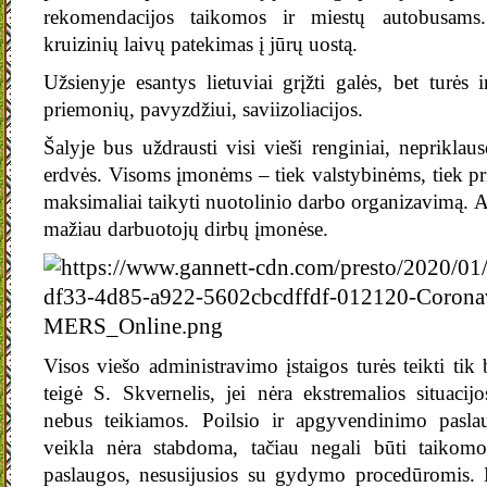
rekomendacijos taikomos ir miestų autobusams
kruizinių laivų patekimas į jūrų uostą.
Užsienyje esantys lietuviai grįžti galės, bet turės
priemonių, pavyzdžiui, saviizoliacijos.
Šalyje bus uždrausti visi vieši renginiai, neprikla
erdvės. Visoms įmonėms – tiek valstybinėms, tiek p
maksimaliai taikyti nuotolinio darbo organizavimą. 
mažiau darbuotojų dirbų įmonėse.
Visos viešo administravimo įstaigos turės teikti tik
teigė S. Skvernelis, jei nėra ekstremalios situacij
nebus teikiamos. Poilsio ir apgyvendinimo pasla
veikla nėra stabdoma, tačiau negali būti taikomos
paslaugos, nesusijusios su gydymo procedūromis. Esa