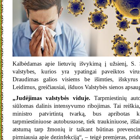
Kalbėdamas apie lietuvių išvykimą į užsienį, S. 
valstybes, kurios yra ypatingai paveiktos vir
Draudimas galios visiems be išimties, išskyrus 
Leidimus, greičiausiai, išduos Valstybės sienos apsa
„Judėjimas valstybės viduje.
Tarpmiestinių auto
siūlomas dalinis intensyvumo ribojimas. Tai reiškia
ministro patvirtintą tvarką, bus apribotas ke
tarpmiestiniuose autobusuose, tiek traukiniuose, išl
atstumą tarp žmonių ir taikant būtinas prevenci
pirmiausia apie dezinfekciją“, – teigė premjeras, pri