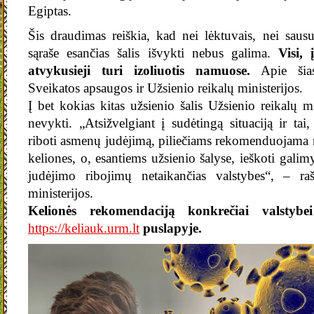
Egiptas.
Šis draudimas reiškia, kad nei lėktuvais, nei sausu
sąraše esančias šalis išvykti nebus galima.
Visi, 
atvykusieji turi izoliuotis namuose.
Apie šias
Sveikatos apsaugos ir Užsienio reikalų ministerijos.
Į bet kokias kitas užsienio šalis Užsienio reikalų 
nevykti. „Atsižvelgiant į sudėtingą situaciją ir ta
riboti asmenų judėjimą, piliečiams rekomenduojama n
keliones, o, esantiems užsienio šalyse, ieškoti galimy
judėjimo ribojimų netaikančias valstybes“, – ra
ministerijos.
Kelionės rekomendaciją konkrečiai valstybei
https://keliauk.urm.lt
puslapyje.