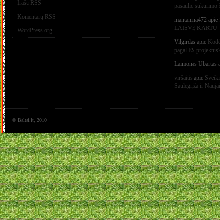
Įrašų RSS
pasaulio sukūrimo 
Komentarų RSS
mantanina472
apie
LAISVĘ KARTU
WordPress.org
Vilgirdas
apie
Kodėl
pagal ES projektus
Laimonas Ubartas
a
viršaitis
apie
Sveik
Saulėgrįža ir Nauja
© Baltai.lt, 2010