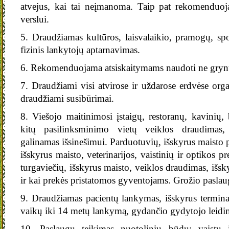
atvejus, kai tai neįmanoma. Taip pat rekomenduoja
verslui.
5. Draudžiamas kultūros, laisvalaikio, pramogų, spo
fizinis lankytojų aptarnavimas.
6. Rekomenduojama atsiskaitymams naudoti ne grynu
7. Draudžiami visi atvirose ir uždarose erdvėse org
draudžiami susibūrimai.
8. Viešojo maitinimosi įstaigų, restoranų, kavinių,
kitų pasilinksminimo vietų veiklos draudimas,
galinamas išsinešimui. Parduotuvių, išskyrus maisto 
išskyrus maisto, veterinarijos, vaistinių ir optikos p
turgaviečių, išskyrus maisto, veiklos draudimas, išsk
ir kai prekės pristatomos gyventojams. Grožio pasla
9. Draudžiamas pacientų lankymas, išskyrus terminal
vaikų iki 14 metų lankymą, gydančio gydytojo leidi
10. Paslaugų teikimas nuotoliniu būdu: vaistų 