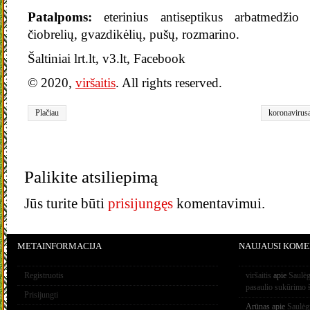
Patalpoms:
eterinius antiseptikus arbatmedžio 
čiobrelių, gvazdikėlių, pušų, rozmarino.
Šaltiniai lrt.lt, v3.lt, Facebook
© 2020,
viršaitis
. All rights reserved.
Plačiau
koronaviru
Palikite atsiliepimą
Jūs turite būti
prisijungęs
komentavimui.
METAINFORMACIJA
NAUJAUSI KOME
Registruotis
viršaitis
apie
Saulėg
pasaulio sukūrimo 
Prisijungti
Arūnas
apie
Saulėg