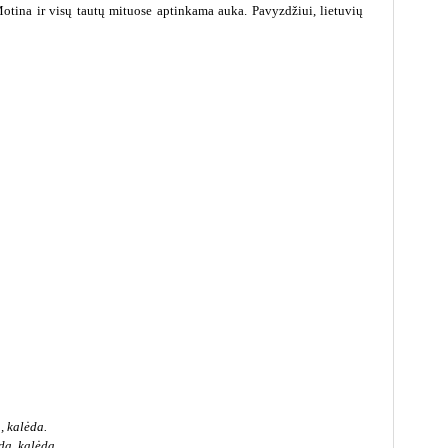
Motina ir visų tautų mituose aptinkama auka. Pavyzdžiui, lietuvių
, kalėda.
da, kalėda.