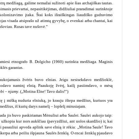
trų medžiagą, galime nemažai sužinoti apie šias archajiškas tautas.
nimasis prievartai, nepasitikėjimas, didžiuliai praradimai surinktoje
 kolonizavimo įtaka. Štai koks išraiškingas liaudiško gudravimo
jas visada atsiprašo už atimtą gyvybę, o evenkai arba chantai, kai
ušoviau. Rusas tave nušovė.“
amiesi etnografo B. Dolgicho (1960) surinkta medžiaga. Maginis
klės garantas.
aukojamasis žvėris buvo elnias. Jeigu nesisekdavo medžioklė,
odavo naminį elnią. Paaukoję žvėrį, kailį pasiimdavo, o mėsą
bi – njamy
. („Motina Elne! Tavo dalis!“)
ję į mišką nuduria elniuką, jo krauju ištepa medžius, kuriuos yra
medžius, iš kurių darys namelį – lopšelį mirusiajam.
ada jis buvo paskiriamas Mėnuliui arba Saulei. Saulei aukojo taip:
 užkopia kur nors aukščiau (pavyzdžiui, ant uolos skardžio) ir, kai
ui pasauliui apveda aplink save elnią ir rėkia: „Motina Saule! Tavo
iškerpa arba peiliu išpjauna Saulės ženklą. O encai ženklą pjaudavo