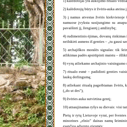
1) kalėdotojai yra aukojimo ritualo vedliai
2) kalėdotojų būrys ir žvėris-auka ateina
3) į namus atvestas žvėris kiekvienoje 
namuose įvyksta susijungimo su anapusy
pavaišinti jį, žengiantį į amžinybę;
4) rudimentinis ėjimas, dovanų rinkimas
neišskirti asmens iš genties – „tu gausi sa
5) archajiškos moralės signalas: tik šei
atlikimas padės apsirūpinti maistu – išlikt
6) vyrų atliekamo archajinio vaisingumo 
7) ritualo esmė – padidinti genties vais
laukų derlingumą;
8) atliekant ritualą pagerbiamas žvėris
(„do ut des“);
9) žvėries auka sutvirtina gentį;
10) atnaujinamas ryšys su dievais: visi t
Pietų ir rytų Lietuvoje vyrai, per švente
minorines „elnio“ dainas namų šeiminin
esančios advento giesmės: