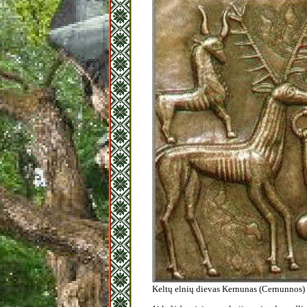
Keltų elnių dievas Kernunas (Cernunnos)