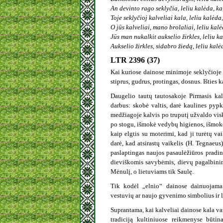
An devinto rago seklyčia, leliu kalėda, ka
Toje seklyčioj kalveliai kala, leliu kalėda
O jūs kalveliai, mano brolaliai, leliu kal
Jūs man nukalkit aukselio žirkles, leliu k
Aukselio žirkles, sidabro žiedą, leliu ka
LTR 2396 (37)
Kai kuriose dainose minimoje seklyčioje k
stiprus, gudrus, protingas, dosnus. Ištie
Daugelio tautų tautosakoje Pirmasis kal
darbus: skobė valtis, darė kaulines pypke
medžiagoje kalvis po truputį užvaldo visk
po stogu, išmokė vedybų higienos, išmokė, 
kaip elgtis su moterimi, kad ji turėtų va
darė, kad atsirastų vaikelis (H. Tegnaeus
paslaptingas naujos pasaulėžiūros pradini
dieviškomis savybėmis, dievų pagalbinin
Mėnulį, o lietuviams tik Saulę.
Tik kodėl „elnio“ dainose dainuojama 
vestuvių ar naujo gyvenimo simbolius ir 
Suprantama, kai kalveliai dainose kala var
tradiciją kultiniuose reikmenyse būtin