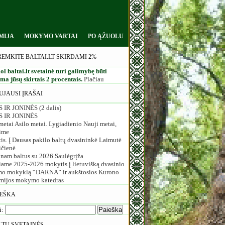
MIJA
MOKYMO VARTAI
PO ĄŽUOLU
REMKITE BALTAI.LT SKIRDAMI 2%
ol baltai.lt svetainė turi galimybę būti
a jūsų skirtais 2 procentais.
Plačiau
UJAUSI ĮRAŠAI
 IR JONINĖS (2 dalis)
S IR JONINĖS
etai Asilo metai. Lygiadienio Nauji metai,
ime
is. Į Dausas pakilo baltų dvasininkė Laimutė
ičienė
inam baltus su 2026 Saulėgrįža
iame 2025-2026 mokytis į lietuvišką dvasinio
o mokyklą “DARNA” ir aukštosios Kurono
mijos mokymo katedras
IEŠKA
i:
LTŲ SVETAINĖS