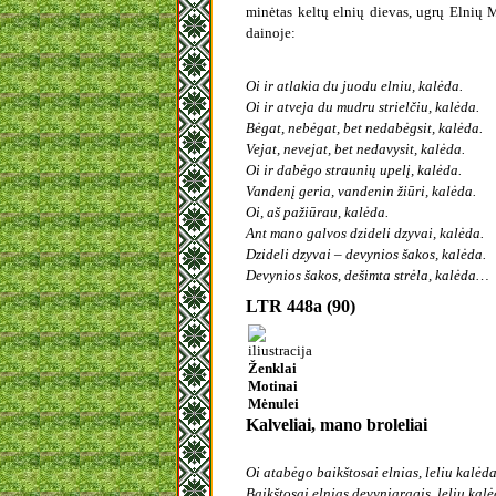
minėtas keltų elnių dievas, ugrų Elnių 
dainoje:
Oi ir atlakia du juodu elniu, kalėda.
Oi ir atveja du mudru strielčiu, kalėda.
Bėgat, nebėgat, bet nedabėgsit, kalėda.
Vejat, nevejat, bet nedavysit, kalėda.
Oi ir dabėgo straunių upelį, kalėda.
Vandenį geria, vandenin žiūri, kalėda.
Oi, aš pažiūrau, kalėda.
Ant mano galvos dzideli dzyvai, kalėda.
Dzideli dzyvai – devynios šakos, kalėda.
Devynios šakos, dešimta strėla, kalėda…
LTR 448a (90)
Ženklai
Motinai
Mėnulei
Kalveliai, mano broleliai
Oi atabėgo baikštosai elnias, leliu kalėda
Baikštosai elnias devyniaragis, leliu kalė