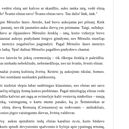
vedėsi elnią ant kalvos ar skardžio, suko ranka ratą, vedė elnią
e! Švarus elnias tavo! Švarus elnias tavo. Tau dalis! Imk, imk.“
pie Mėnulio fazes. Atrodo, kad buvo aukojama per pilnatį. Kiek
unatį, nes tik jaunaties auka dievų yra priimama. Taigi, sušukęs:
pdavo ar išpjaudavo Mėnulio ženklą – ratą, kurio viduryje buvo
niausiai aukojo prašydami lengvo gimdymo, nes Mėnulis siunčiąs
moterys negalinčios pagimdyti. Pagal Mėnulio fazes moterys
mo laiką. Ypač dažnai Mėnulio pagalbos prašydavo chantai.
vo laisvėn be jokių ceremonijų – tik iškerpa ženklą ir paleidžia.
kas niekada nebekliudo, nebemedžioja, nes tai švarūs, šventi elniai.
emažai įvairių kultinių žvėrių. Keitėsi jų aukojimo tikslai, formos.
bei norėdami susilaukti palikuonių.
 siužetai slepia labai sudėtingus klausimus, nes elnias ant savo
iančių religijų formų kaitos problemas. Pagal mitologiją elnias veda
eidžia kalviui ant ragų ar svirnelyje kalti vestuvių simbolius – naują
uoką, vaisingumą, o kartu mums pasako, ką jo Šeimininkas ar
tų elnių dievą Kernuną (Cernunnos) su torkvomis – antkakliais,
kosios jėgos vaisingumo dievas, žvėrių valdovas.
dvę: auksu spindintis indų elnias karalius ru-ru, kuris būdavo
 kuris spindi devyniomis spalvomis ir byloja apie ypatingą retumą,