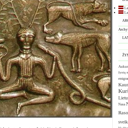
La
La
AR
Archy
LA
ŽY
Aukur
žynių 
emigra
Kau
Kurš
Liet
Nasa
Raso
sveik