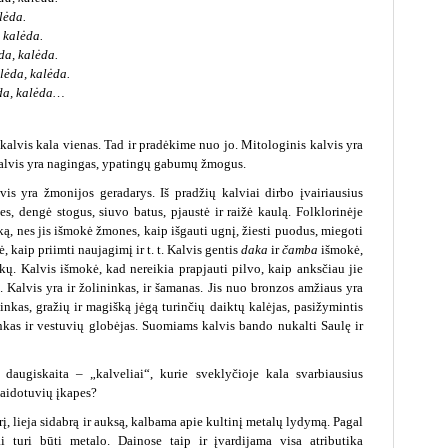
lėda.
, kalėda.
ėda, kalėda.
alėda, kalėda.
lėda, kalėda…
alvis kala vienas. Tad ir pradėkime nuo jo. Mitologinis kalvis yra
s kalvis yra nagingas, ypatingų gabumų žmogus.
vis yra žmonijos geradarys. Iš pradžių kalviai dirbo įvairiausius
s, dengė stogus, siuvo batus, pjaustė ir raižė kaulą. Folklorinėje
ą, nes jis išmokė žmones, kaip išgauti ugnį, žiesti puodus, miegoti
kaip priimti naujagimį ir t. t. Kalvis gentis
daka
ir
čamba
išmokė,
ikų. Kalvis išmokė, kad nereikia prapjauti pilvo, kaip anksčiau jie
). Kalvis yra ir žolininkas, ir šamanas. Jis nuo bronzos amžiaus yra
nkas, gražių ir magišką jėgą turinčių daiktų kalėjas, pasižymintis
kas ir vestuvių globėjas. Suomiams kalvis bando nukalti Saulę ir
daugiskaita – „kalveliai“, kurie sveklyčioje kala svarbiausius
laidotuvių įkapes?
į, lieja sidabrą ir auksą, kalbama apie kultinį metalų lydymą. Pagal
ai turi būti metalo. Dainose taip ir įvardijama visa atributika