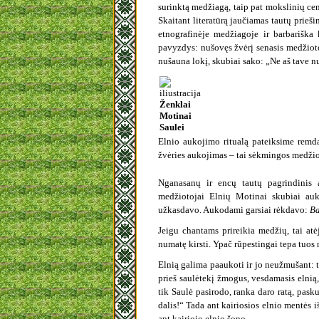
surinktą medžiagą, taip pat mokslinių cen
Skaitant literatūrą jaučiamas tautų prieši
etnografinėje medžiagoje ir barbariška
pavyzdys: nušovęs žvėrį senasis medžioto
nušauna lokį, skubiai sako: „Ne aš tave n
Ženklai
Motinai
Saulei
Elnio aukojimo ritualą pateiksime remd
žvėries aukojimas – tai sėkmingos medžio
Nganasanų ir encų tautų pagrindinis 
medžiotojai Elnių Motinai skubiai auk
užkasdavo. Aukodami garsiai rėkdavo:
Ba
Jeigu chantams prireikia medžių, tai atė
numatę kirsti. Ypač rūpestingai tepa tuos 
Elnią galima paaukoti ir jo neužmušant: t
prieš saulėtekį žmogus, vesdamasis elnią,
tik Saulė pasirodo, ranka daro ratą, pask
dalis!“ Tada ant kairiosios elnio mentės 
ant kairiojo elnio šono.