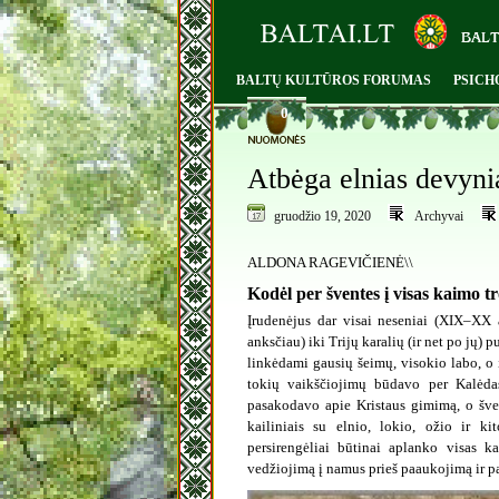
BALTŲ KULTŪROS FORUMAS
PSICH
0
Atbėga elnias devyni
gruodžio 19, 2020
Archyvai
ALDONA RAGEVIČIENĖ\\
Kodėl per šventes į visas kaimo t
Įrudenėjus dar visai neseniai (XIX–XX a
anksčiau) iki Trijų karalių (ir net po jų
linkėdami gausių šeimų, visokio labo, o
tokių vaikščiojimų būdavo per Kalėda
pasakodavo apie Kristaus gimimą, o šve
kailiniais su elnio, lokio, ožio ir ki
persirengėliai būtinai aplanko visas 
vedžiojimą į namus prieš paaukojimą ir p