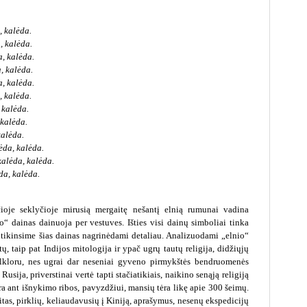
, kalėda.
, kalėda.
a, kalėda.
a, kalėda.
a, kalėda.
, kalėda.
 kalėda.
 kalėda.
kalėda.
ėda, kalėda.
kalėda, kalėda.
da, kalėda.
čioje seklyčioje mirusią mergaitę nešantį elnią rumunai vadina
o“ dainas dainuoja per vestuves. Išties visi dainų simboliai tinka
itikinsime šias dainas nagrinėdami detaliau. Analizuodami „elnio“
 taip pat Indijos mitologija ir ypač ugrų tautų religija, didžiųjų
folkloru, nes ugrai dar neseniai gyveno pirmykštės bendruomenės
usija, priverstinai vertė tapti stačiatikiais, naikino senąją religiją
ra ant išnykimo ribos, pavyzdžiui, mansių tėra likę apie 300 šeimų.
tas, pirklių, keliaudavusių į Kiniją, aprašymus, nesenų ekspedicijų