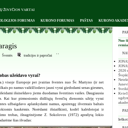
OLOGIJOS FORUMAS
KURONO FORUMAS
PAŠTAS
KURONO AKADE
PA
Nuo ši
aragis
remiam
,
,
NA
Šventės
tradicijos ir papročiai
JONAS
JONA
2026 m
robas užeidavo vyrai?
Švęsk
Netekt
.) visoje Europoje per įvairias šventes nuo Šv. Martyno (ir net
Junev
) pulkais po namus vaikščiodavo jauni vyrai giedodami senas giesmes,
Sveik
 išeidami išsinešdavo jiems duodamas šventines vaišes. Daugiausia
Kvieč
ugdym
s. Kai kur pirmosiomis didžiųjų švenčių dienomis užėję vyrai
akade
ntes užbaigdavo aplankydami namus, apsirengę išverstais baltais
tokiomis kaukėmis. Norėdami išsiaiškinti, kodėl kalėdotojai ir
PA
kaimo trobas, išnagrinėjome Z. Sokolovos (1972) aprašytą lokio
Ieškot
adarėme šias išvadas:
BA