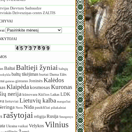
tvijas Dievturu Sadraudze
tviskās Dzīvesziņas centrs ZALTIS
CHYVAI
vai
NKYTOJAI
MOS
Baltieji žyniai
Baltai
as
baltųjų
baltų tikėjimas
burtai
Darna
Eilės
mokykla
Kalėdos
Joninės
ntai
gintaras
gaisras
Klaipėda
Kuronas
nas
kosmosas
ių nerija
LDK
Kūčios
kūnovara
Laikas
Lietuvių kalba
uva
lietuviai
margučiai
Nida
Neringa
paukščiai
Neris
piliakalniai
rašytojai
s
Rusija
religija
Smegenys
Vilnius
ata
Velykos
vaikai
Ukraina
vėlinės
Žemė