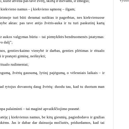
Vydūn
, kurie atveda pas tave žvėrį, skirtą ir dievams, ir žmogui;
 į kiekvieno namus – į kiekvieno sąmonę – ilgam;
šeimoje turi būti deramai sutiktas ir pagerbtas, nes kiekvienuose
be aktas: pas tave atėjo žvėris-auka ir tu turi paskutinį kartą
 ir aukos valgymas būriu – tai pirmykštės bendruomenės įstatymas:
vo dalį“;
mos, genties-kaimo vienybė ir darbas, genties plėtimas ir ritualo
i ir pratęsti giminę, neišnykti;
ritualo rudimentai;
ingumą, žvėrių gausumą, lytinį pajėgumą, o vėlesniais laikais – ir
, kad rytojus dovanotų daug žvėrių: duodu tau, kad tu duotum man
ampa palaiminti – tai maginė apvaikščiojimo prasmė.
s atėję į kiekvienus namus, be kitų giesmių, pagiedodavo ir gražias
kėms. Jas ir dabar dar dainuoja močiutės, pridurdamos, kad tai