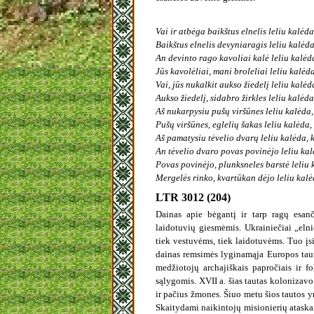
Vai ir atbėga baikštus elnelis leliu kalėda
Baikštus elnelis devyniaragis leliu kalėda
An devinto rago kavoliai kalė leliu kalėd
Jūs kavolėliai, mani broleliai leliu kalėd
Vai, jūs nukalkit aukso žiedelį leliu kalėd
Aukso žiedelį, sidabro žirkles leliu kalėda
Aš nukarpysiu pušų viršūnes leliu kalėda,
Pušų viršūnes, eglelių šakas leliu kalėda,
Aš pamatysiu tėvelio dvarų leliu kalėda, 
An tėvelio dvaro povas povinėjo leliu kal
Povas povinėjo, plunksneles barstė leliu 
Mergelės rinko, kvartūkan dėjo leliu kalė
LTR 3012 (204)
Dainas apie bėgantį ir tarp ragų esan
laidotuvių giesmėmis. Ukrainiečiai „elni
tiek vestuvėms, tiek laidotuvėms. Tuo įs
dainas remsimės lyginamąja Europos tautų,
medžiotojų archajiškais papročiais ir 
sąlygomis. XVII a. šias tautas kolonizavo R
ir pačius žmones. Šiuo metu šios tautos y
Skaitydami naikintojų misionierių ataskai