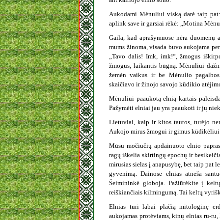
Aukodami Mėnuliui viską darė taip pat: 
aplink save ir garsiai rėkė: „Motina Mėnul
Gaila, kad aprašymuose nėra duomenų a
mums žinoma, visada buvo aukojama per ja
„Tavo dalis! Imk, imk!“, žmogus iškir
žmogus, laikantis būgną. Mėnuliui daž
žemėn vaikus ir be Mėnulio pagalbos 
skaičiavo ir žinojo savojo kūdikio atėji
Mėnuliui paaukotą elnią kartais paleisda
Pažymėti elniai jau yra paaukoti ir jų nie
Lietuviai, kaip ir kitos tautos, turėjo n
Aukojo mirus žmogui ir gimus kūdikėliui 
Mūsų močiučių apdainuoto elnio paprasti
ragų iškelia skirtingų epochų ir besikeič
mirusias sielas į anapusybę, bet taip pat l
gyvenimą. Dainose elnias atneša sant
Šeimininkė globoja. Pažiūrėkite į kel
reiškiančiais kilmingumą. Tai keltų vyriš
Elnias turi labai plačią mitologinę er
aukojamas protėviams, kinų elnias ru-ru,