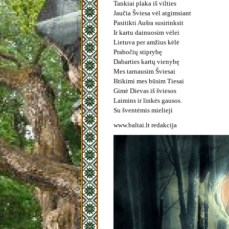
Tankiai plaka iš vilties
Jaučia Šviesa vėl atgimsiant
Pasitikti Aušra susirinksit
Ir kartu dainuosim vėlei
Lietuva per amžius kėlė
Prabočių stiprybę
Dabarties kartų vienybę
Mes tarnausim Šviesai
Ištikimi mes būsim Tiesai
Gimė Dievas iš šviesos
Laimins ir linkės gausos.
Su šventėmis mielieji
www.baltai.lt redakcija