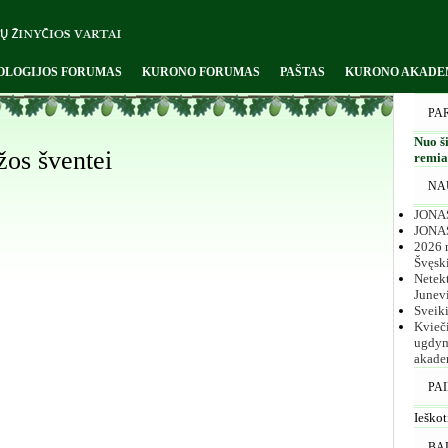
OLOGIJOS FORUMAS
KURONO FORUMAS
PAŠTAS
KURONO AKADE
PA
Nuo ši
žos šventei
remiam
NA
JONAS
JONA
2026 m
Švęsk
Netekt
Junev
Sveik
Kvieč
ugdym
akade
PA
Ieškot
BA