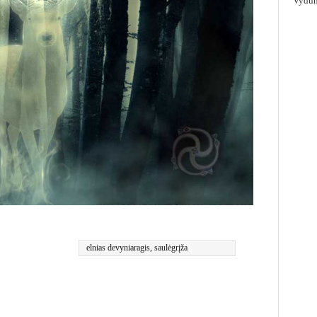
Vydūn
elnias devyniaragis
,
saulėgrįža