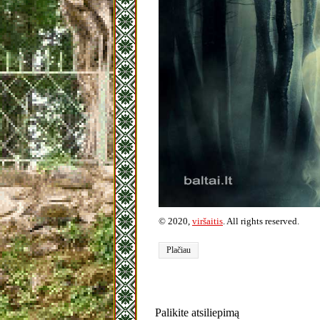
© 2020,
viršaitis
. All rights reserved.
Plačiau
Palikite atsiliepimą