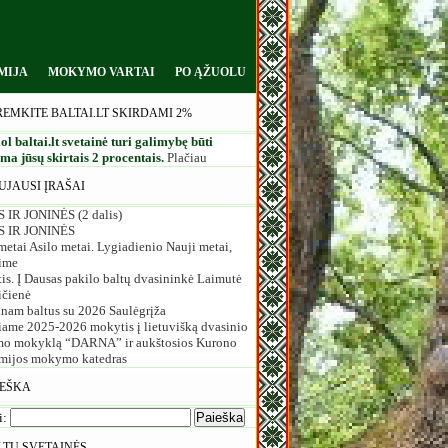
MIJA
MOKYMO VARTAI
PO ĄŽUOLU
REMKITE BALTAI.LT SKIRDAMI 2%
ol baltai.lt svetainė turi galimybę būti
a jūsų skirtais 2 procentais.
Plačiau
UJAUSI ĮRAŠAI
 IR JONINĖS (2 dalis)
S IR JONINĖS
etai Asilo metai. Lygiadienio Nauji metai,
ime
is. Į Dausas pakilo baltų dvasininkė Laimutė
ičienė
inam baltus su 2026 Saulėgrįža
iame 2025-2026 mokytis į lietuvišką dvasinio
o mokyklą “DARNA” ir aukštosios Kurono
mijos mokymo katedras
IEŠKA
i:
LTŲ SVETAINĖS