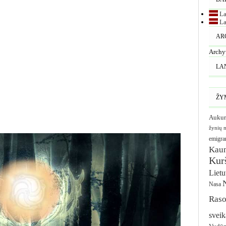
La
La
AR
Archy
LA
ŽY
Aukur
žynių 
emigra
Kau
Kurš
Liet
Nasa
Raso
sveik