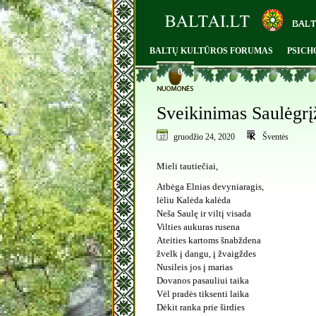
BALTŲ KULTŪROS FORUMAS
PSICH
0
Sveikinimas Saulėgrį
gruodžio 24, 2020
Šventės
Mieli tautiečiai,
Atbėga Elnias devyniaragis,
lėliu Kalėda kalėda
Neša Saulę ir viltį visada
Vilties aukuras rusena
Ateities kartoms šnabždena
žvelk į dangu, į žvaigždes
Nusileis jos į marias
Dovanos pasauliui taika
Vėl pradės tiksenti laika
Dėkit ranka prie širdies