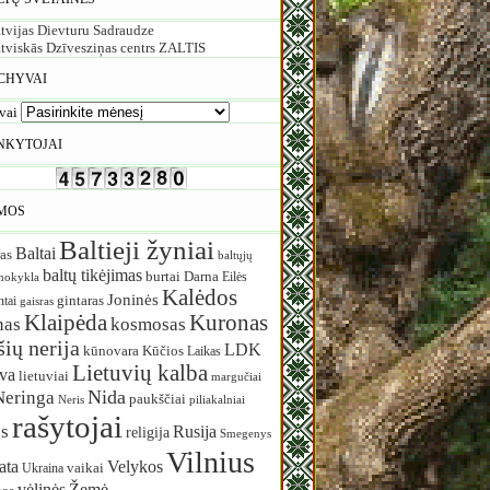
tvijas Dievturu Sadraudze
tviskās Dzīvesziņas centrs ZALTIS
CHYVAI
vai
NKYTOJAI
MOS
Baltieji žyniai
Baltai
as
baltųjų
baltų tikėjimas
burtai
Darna
Eilės
mokykla
Kalėdos
Joninės
ntai
gintaras
gaisras
Klaipėda
Kuronas
nas
kosmosas
ių nerija
LDK
Kūčios
kūnovara
Laikas
Lietuvių kalba
uva
lietuviai
margučiai
Nida
Neringa
paukščiai
Neris
piliakalniai
rašytojai
s
Rusija
religija
Smegenys
Vilnius
ata
Velykos
vaikai
Ukraina
vėlinės
Žemė