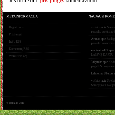
Jūs turite būti
prisijungęs
komentavimui.
METAINFORMACIJA
NAUJAUSI KOME
Registruotis
viršaitis
apie
Saulėg
pasaulio sukūrimo 
Prisijungti
Arūnas
apie
Saulėg
Įrašų RSS
pasaulio sukūrimo 
Komentarų RSS
mantanina472
apie
LAISVĘ KARTU
WordPress.org
Vilgirdas
apie
Kodėl
pagal ES projektus
Laimonas Ubartas
a
viršaitis
apie
Sveik
Saulėgrįža ir Nauja
© Baltai.lt, 2010