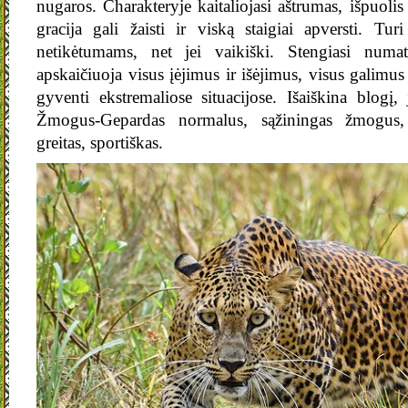
nugaros. Charakteryje kaitaliojasi aštrumas, išpuolis 
gracija gali žaisti ir viską staigiai apversti. Tu
netikėtumams, net jei vaikiški. Stengiasi numat
apskaičiuoja visus įėjimus ir išėjimus, visus galimus
gyventi ekstremaliose situacijose. Išaiškina blogį,
Žmogus-Gepardas normalus, sąžiningas žmogus, 
greitas, sportiškas.