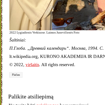
2022 Lygiadienis Verkiuose. Laimos Junevičienės Foto
Šaltiniai:
П.Глоба. „Древний календарь“. Москва, 1994. С.
lt.wikipedia.org, KURONO AKADEMIJA IR D
© 2022,
viršaitis
. All rights reserved.
Plačiau
Palikite atsiliepimą