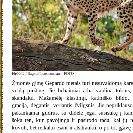
Fir0002 / flagstaffotos.com.au – FOTO
Žmonės gimę Gepardo metais turi nesuvaldomą kareiv
veidą pirštinę. Jie bebaimiai arba vaidina tokius
skandalui. Mažumėlę klastingi, katiniško būdo, 
gracija, degantis, veriantis žvilgsnis. Jie nepriklauso
pakankamai gudrūs, su didele jėga, susisukę į kam
šoka ten, kur pavojinga ir pasirodo tada, kai jų 
kovoti, bet reikalui esant ir atsitraukti, o po to, įgav