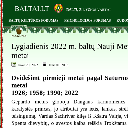
BALTŲ KULTŪROS FORUMAS
PSICHOLOGIJOS FORUMAS
KURO
0
Lygiadienis 2022 m. baltų Nauji Me
metai
kovo 20, 2022
NAUJIENOS
Dvidešimt pirmieji metai pagal Satur
metai
1926; 1958; 1990; 2022
Gepardo metus globoja Dangaus kariuomenės 
karalystės princas, jo atributai yra ietis, lankas, str
teisingumą. Vardas Šachrivar kilęs iš Kšatra Vairja, 
Spenta dievybių, o avestos kalba reiškia Trokštam