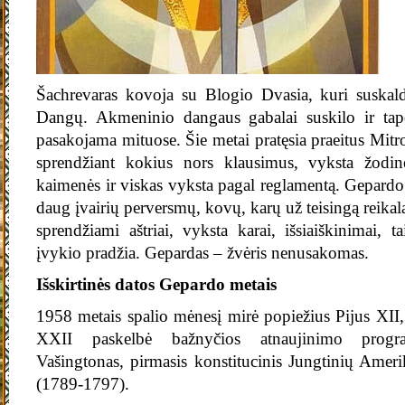
Šachrevaras kovoja su Blogio Dvasia, kuri suskald
Dangų. Akmeninio dangaus gabalai suskilo ir tap
pasakojama mituose. Šie metai pratęsia praeitus Mitr
sprendžiant kokius nors klausimus, vyksta žodin
kaimenės ir viskas vyksta pagal reglamentą. Gepardo
daug įvairių perversmų, kovų, karų už teisingą reikalą
sprendžiami aštriai, vyksta karai, išsiaiškinimai, 
įvykio pradžia. Gepardas – žvėris nenusakomas.
Išskirtinės datos Gepardo metais
1958 metais spalio mėnesį mirė popiežius Pijus XII,
XXII paskelbė bažnyčios atnaujinimo prog
Vašingtonas, pirmasis konstitucinis Jungtinių Ameri
(1789-1797)
.