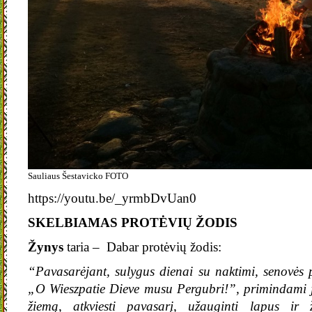
Sauliaus Šestavicko FOTO
https://youtu.be/_yrmbDvUan0
SKELBIAMAS PROTĖVIŲ ŽODIS
Žynys
taria – Dabar protėvių žodis:
“Pavasarėjant, sulygus dienai su naktimi, senovės p
„O Wieszpatie Dieve musu Pergubri!”, primindami j
žiemą, atkviesti pavasarį, užauginti lapus ir ž