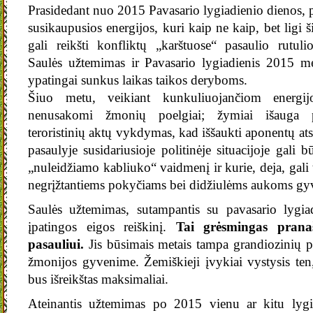
Prasidedant nuo 2015 Pavasario lygiadienio dienos, 
susikaupusios energijos, kuri kaip ne kaip, bet ligi 
gali reikšti konfliktų „karštuose“ pasaulio rutuli
Saulės užtemimas ir Pavasario lygiadienis 2015 
ypatingai sunkus laikas taikos deryboms.
Šiuo metu, veikiant kunkuliuojančiom energij
nenusakomi žmonių poelgiai; žymiai išauga p
teroristinių aktų vykdymas, kad iššaukti aponentų at
pasaulyje susidariusioje politinėje situacijoje gali b
„nuleidžiamo kabliuko“ vaidmenį ir kurie, deja, gali t
negrįžtantiems pokyčiams bei didžiulėms aukoms gyv
Saulės užtemimas, sutampantis su pavasario lygiad
įpatingos eigos reiškinį.
Tai grėsmingas prana
pasauliui.
Jis būsimais metais tampa grandiozinių 
žmonijos gyvenime. Žemiškieji įvykiai vystysis te
bus išreikštas maksimaliai.
Ateinantis užtemimas po 2015 vienu ar kitu lygi