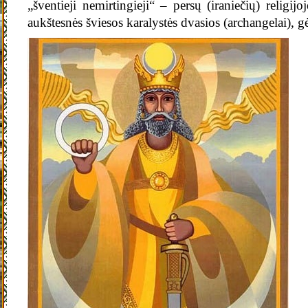
„šventieji nemirtingieji“ – persų (iraniečių) religijo
aukštesnės šviesos karalystės dvasios (archangelai), gė