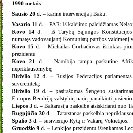
1990 metais
Sausio 20
d. – karinė intervencija į Baku.
Vasario 11
d. – PAR: iš kalėjimo paleidžiamas Nels
Kovo 14
d. – iš Tarybų Sąjungos Konstitucijos p
numatęs vadovaujantį Komunistų partijos vaidmenį v
Kovo 15
d. – Michailas Gorbačiovas išrinktas pi
prezidentu
Kovo 21
d. – Namibija tampa paskutine Afriko
nepriklausomybę;
Birželio 12
d. – Rusijos Federacijos parlamentas
suverenitetą;
Birželio 19
d. – pasirašomas Šengeno susitarimas
Europos Bendrijų valstybių narių panaikinti pasienio
Liepos 3
d. – Baltarusija paskelbė atsiskirianti nuo 
Rugpjūčio 30
d. – Tatarstanas paskelbia nepriklaus
Spalio 3
d. – susivienijo Rytų ir Vakarų Vokietijos.
Gruodžio 9
d. – Lenkijos prezidentu išrenkamas Lec