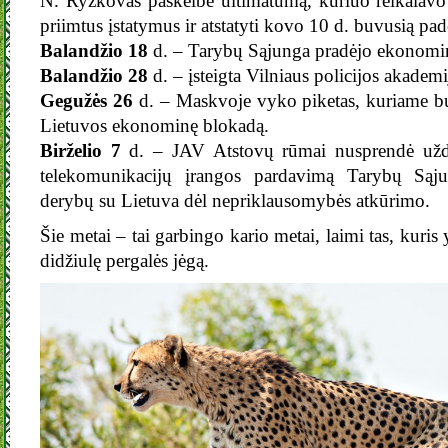
N. Ryžkovas paskelbė ultimatumą, kuriuo reikalavo 
priimtus įstatymus ir atstatyti kovo 10 d. buvusią padė
Balandžio 18
d. – Tarybų Sąjunga pradėjo ekonomin
Balandžio 28
d. – įsteigta Vilniaus policijos akademi
Gegužės 26
d. – Maskvoje vyko piketas, kuriame bu
Lietuvos ekonominę blokadą.
Birželio 7
d. – JAV Atstovų rūmai nusprendė uždr
telekomunikacijų įrangos pardavimą Tarybų Sąju
derybų su Lietuva dėl nepriklausomybės atkūrimo.
Šie metai – tai garbingo kario metai, laimi tas, kuris y
didžiulę pergalės jėgą.