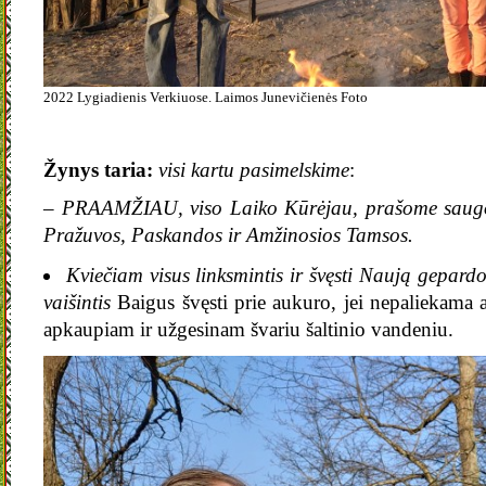
2022 Lygiadienis Verkiuose. Laimos Junevičienės Foto
Žynys taria:
visi kartu pasimelskime
:
– PRAAMŽIAU
, viso Laiko Kūrėjau, prašome saug
Pražuvos, Paskandos ir Amžinosios Tamsos.
Kviečiam visus linksmintis ir švęsti Naują gepard
vaišintis
Baigus švęsti prie aukuro, jei nepaliekama 
apkaupiam ir užgesinam švariu šaltinio vandeniu.