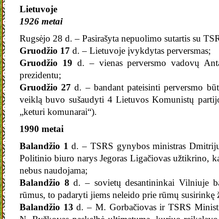
Lietuvoje
1926 metai
Rugsėjo 28 d. – Pasirašyta nepuolimo sutartis su TS
Gruodžio 17
d. – Lietuvoje įvykdytas perversmas;
Gruodžio 19
d. – vienas perversmo vadovų Anta
prezidentu;
Gruodžio 27
d. – bandant pateisinti perversmo būt
veiklą buvo sušaudyti 4 Lietuvos Komunistų partijo
„keturi komunarai“).
1990 metai
Balandžio 1
d. – TSRS gynybos ministras Dmitrij
Politinio biuro narys Jegoras Ligačiovas užtikrino, k
nebus naudojama;
Balandžio 8
d. – sovietų desantininkai Vilniuje 
rūmus, to padaryti jiems neleido prie rūmų susirinkę
Balandžio 13
d. – M. Gorbačiovas ir TSRS Minist