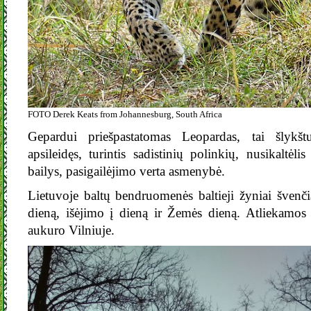
FOTO Derek Keats from Johannesburg, South Africa
Gepardui priešpastatomas Leopardas, tai šlykšt
apsileidęs, turintis sadistinių polinkių, nusikaltėli
bailys, pasigailėjimo verta asmenybė.
Lietuvoje baltų bendruomenės baltieji žyniai švenč
dieną, išėjimo į dieną ir Žemės dieną. Atliekamos
aukuro Vilniuje.