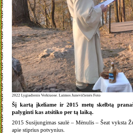
2022 Lygiadienis Verkiuose. Laimos Junevičienės Foto
Šį kartą įkeliame ir 2015 metų skelbtą pranaš
palyginti kas atsitiko per tą laiką.
2015 Susijungimas saulė – Mėnulis – Šeat vyksta Ž
apie stiprius potvynius.