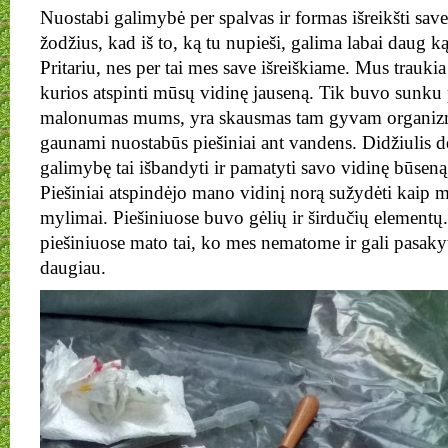
Nuostabi galimybė per spalvas ir formas išreikšti sav
žodžius, kad iš to, ką tu nupieši, galima labai daug ką
Pritariu, nes per tai mes save išreiškiame. Mus traukia
kurios atspinti mūsų vidinę jauseną. Tik buvo sunku p
malonumas mums, yra skausmas tam gyvam organizm
gaunami nuostabūs piešiniai ant vandens. Didžiulis dė
galimybę tai išbandyti ir pamatyti savo vidinę būseną
Piešiniai atspindėjo mano vidinį norą sužydėti kaip mot
mylimai. Piešiniuose buvo gėlių ir širdučių elementų
piešiniuose mato tai, ko mes nematome ir gali pasaky
daugiau.