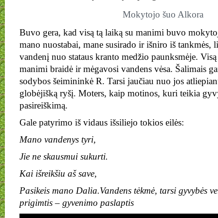
Mokytojo šuo Alkora
Buvo gera, kad visą tą laiką su manimi buvo mokytoj
mano nuostabai, mane susirado ir išniro iš tankmės, 
vandenį nuo stataus kranto medžio paunksmėje. Visą 
manimi braidė ir mėgavosi vandens vėsa. Šalimais gamt
sodybos šeimininkė R. Tarsi jaučiau nuo jos atliepiant
globėjišką ryšį. Moters, kaip motinos, kuri teikia gy
pasireiškimą.
Gale patyrimo iš vidaus išsiliejo tokios eilės:
Mano vandenys tyri,
Jie ne skausmui sukurti.
Kai išreikšiu aš save,
Pasikeis mano Dalia.Vandens tėkmė, tarsi gyvybės v
prigimtis – gyvenimo paslaptis