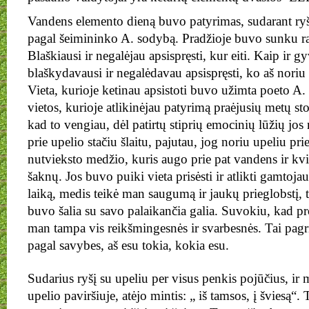
Vandens elemento dieną buvo patyrimas, sudarant ryšį
pagal šeimininko A. sodybą. Pradžioje buvo sunku ras
Blaškiausi ir negalėjau apsispręsti, kur eiti. Kaip ir 
blaškydavausi ir negalėdavau apsispręsti, ko aš noriu i
Vieta, kurioje ketinau apsistoti buvo užimta poeto A. 
vietos, kurioje atlikinėjau patyrimą praėjusių metų s
kad to vengiau, dėl patirtų stiprių emocinių lūžių jos
prie upelio stačiu šlaitu, pajutau, jog noriu upeliu prie
nutvieksto medžio, kuris augo prie pat vandens ir kvie
šaknų. Jos buvo puiki vieta prisėsti ir atlikti gamtoja
laiką, medis teikė man saugumą ir jaukų prieglobstį, t
buvo šalia su savo palaikančia galia. Suvokiu, kad p
man tampa vis reikšmingesnės ir svarbesnės. Tai pagr
pagal savybes, aš esu tokia, kokia esu.
Sudarius ryšį su upeliu per visus penkis pojūčius, ir 
upelio paviršiuje, atėjo mintis: „ iš tamsos, į šviesą“.