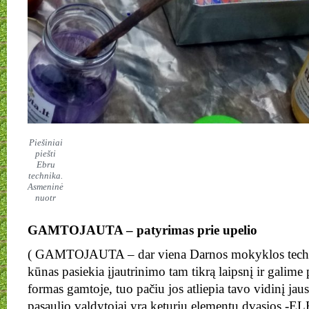
Piešiniai
piešti
Ebru
technika.
Asmeninė
nuotr
GAMTOJAUTA – patyrimas prie upelio
( GAMTOJAUTA – dar viena Darnos mokyklos techn
kūnas pasiekia įjautrinimo tam tikrą laipsnį ir galime
formas gamtoje, tuo pačiu jos atliepia tavo vidinį jau
pasaulio valdytojai yra keturių elementų dvasios