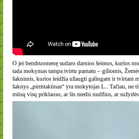
O jei bendruomenę sudaro darnios šeimos, kurios mok
tada mokymas tampa tvirtu pamatu – giliomis, Žemės
šaknimis, kurios leidžia užaugti galingam ir tvirt
šaknys „pirmtakūnas“ yra mokytojas L.. Tačiau, ne ti
mūsų visų priklauso, ar šis medis nudžius, ar sužydės