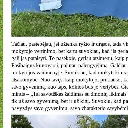
Tačiau, pastebėjau, jei užtenka ryžto ir drąsos, tada v
mokytojo vertinimo, bet kartu suvokiau, kad jis geria
gali jas pataisyti. To pasekoje, geriau atsimenu, kaip p
Pasibaigus kūnovarai, pajutau palengvėjimą. Galėja
mokytojos vaidmenyje. Suvokiau, kad mokyti kitus y
atsakomybė. Nuo tavęs, kaip mokytojo, priklauso, ka
savo gyvenimą, kuo taps, kokios bus jo vertybės. Čia
mintis – „Tai savotiškas žaidimas su žmonių likimais
tik už savo gyvenimą, bet ir už kitų. Suvokiu, kad pa
pavyzdys savo gyvenimu, savo charakterio savybėmis