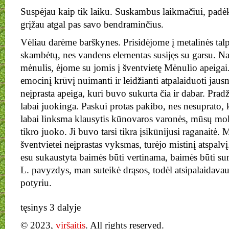
Suspėjau kaip tik laiku. Suskambus laikmačiui, padėk
grįžau atgal pas savo bendraminčius.
Vėliau darėme barškynes. Prisidėjome į metalinės talp
skambėtų, nes vandens elementas susijęs su garsu. Nak
mėnulis, ėjome su jomis į šventvietę Mėnulio apeigai
emocinį krūvį nuimanti ir leidžianti atpalaiduoti jaus
neįprasta apeiga, kuri buvo sukurta čia ir dabar. Pradž
labai juokinga. Paskui protas pakibo, nes nesuprato,
labai linksma klausytis kūnovaros varonės, mūsų mok
tikro juoko. Ji buvo tarsi tikra įsikūnijusi raganaitė. M
šventvietei neįprastas vyksmas, turėjo mistinį atspalvį
esu sukaustyta baimės būti vertinama, baimės būti s
L. pavyzdys, man suteikė drąsos, todėl atsipalaidava
potyriu.
tęsinys 3 dalyje
© 2023,
viršaitis
. All rights reserved.