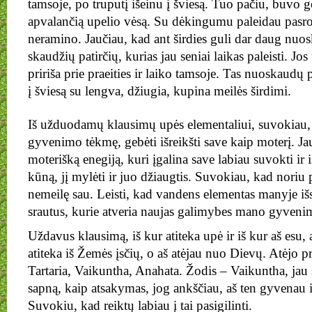
tamsoje, po truputį išeinu į šviesą. Tuo pačiu, buvo ge
apvalančią upelio vėsą. Su dėkingumu paleidau pasrov
neramino. Jaučiau, kad ant širdies guli dar daug nu
skaudžių patirčių, kurias jau seniai laikas paleisti. Jos
pririša prie praeities ir laiko tamsoje. Tas nuoskaudų 
į šviesą su lengva, džiugia, kupina meilės širdimi.
Iš užduodamų klausimų upės elementaliui, suvokiau, 
gyvenimo tėkmę, gebėti išreikšti save kaip moterį. Ja
moterišką enegiją, kuri įgalina save labiau suvokti ir i
kūną, jį mylėti ir juo džiaugtis. Suvokiau, kad noriu p
nemeilę sau. Leisti, kad vandens elementas manyje išsi
srautus, kurie atveria naujas galimybes mano gyveni
Uždavus klausimą, iš kur atiteka upė ir iš kur aš esu, 
atiteka iš Žemės įsčių, o aš atėjau nuo Dievų. Atėjo p
Tartaria, Vaikuntha, Anahata. Žodis – Vaikuntha, jau 
sapną, kaip atsakymas, jog ankščiau, aš ten gyvenau ir
Suvokiu, kad reiktų labiau į tai pasigilinti.