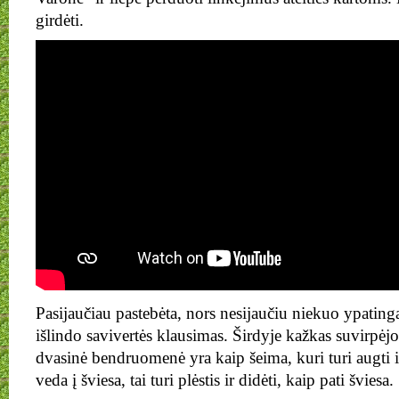
girdėti.
Pasijaučiau pastebėta, nors nesijaučiu niekuo ypatinga
išlindo savivertės klausimas. Širdyje kažkas suvirpėj
dvasinė bendruomenė yra kaip šeima, kuri turi augti ir 
veda į šviesa, tai turi plėstis ir didėti, kaip pati šviesa.