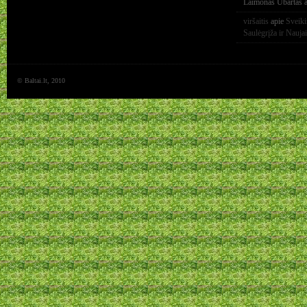
Laimonas Ubartas
a
viršaitis
apie
Sveik
Saulėgrįža ir Nauja
© Baltai.lt, 2010