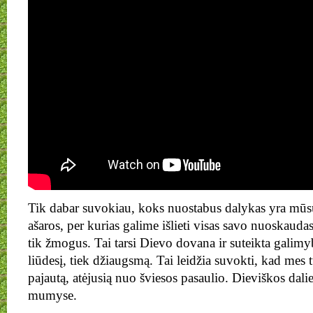
Tik dabar suvokiau, koks nuostabus dalykas yra mūs
ašaros, per kurias galime išlieti visas savo nuoskaudas
tik žmogus. Tai tarsi Dievo dovana ir suteikta galimyb
liūdesį, tiek džiaugsmą. Tai leidžia suvokti, kad mes 
pajautą, atėjusią nuo šviesos pasaulio. Dieviškos dali
mumyse.