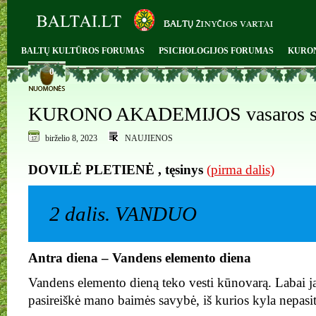
BALTŲ KULTŪROS FORUMAS
PSICHOLOGIJOS FORUMAS
KURO
0
KURONO AKADEMIJOS vasaros st
birželio 8, 2023
NAUJIENOS
DOVILĖ PLETIENĖ , tęsinys
(pirma dalis)
2 dalis. VANDUO
Antra diena – Vandens elemento diena
Vandens elemento dieną teko vesti kūnovarą. Labai j
pasireiškė mano baimės savybė, iš kurios kyla nepasi