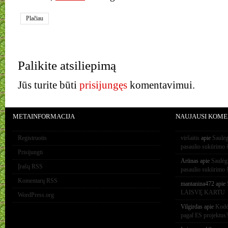
Plačiau
Palikite atsiliepimą
Jūs turite būti
prisijungęs
komentavimui.
METAINFORMACIJA
NAUJAUSI KOME
Registruotis
viršaitis
apie
Saulėg
pasaulio sukūrimo 
Prisijungti
Arūnas
apie
Saulėg
Įrašų RSS
pasaulio sukūrimo 
Komentarų RSS
mantanina472
apie
LAISVĘ KARTU
WordPress.org
Vilgirdas
apie
Kodėl
pagal ES projektus