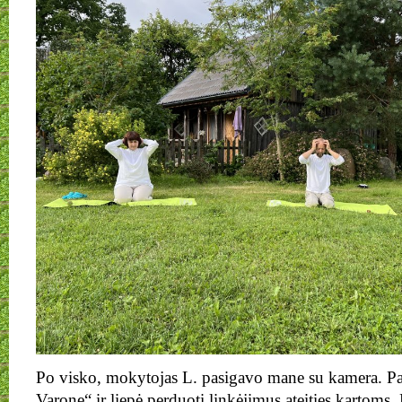
Po visko, mokytojas L. pasigavo mane su kamera. Pa
Varone“ ir liepė perduoti linkėjimus ateities kartoms. 