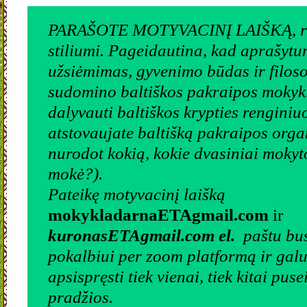
PARAŠOTE MOTYVACINĮ LAIŠKĄ, raš
stiliumi. Pageidautina, kad aprašytu
užsiėmimas, gyvenimo būdas ir filoso
sudomino baltiškos pakraipos mokykl
dalyvauti baltiškos krypties renginiuo
atstovaujate baltišką pakraipos orga
nurodot kokią, kokie dvasiniai mokyto
mokė?).
Pateikę motyvacinį laišką
mokykladarnaETAgmail.com
ir
kuronasETAgmail.com el.
paštu bus
pokalbiui per zoom platformą ir galu
apsispręsti tiek vienai, tiek kitai pu
pradžios.