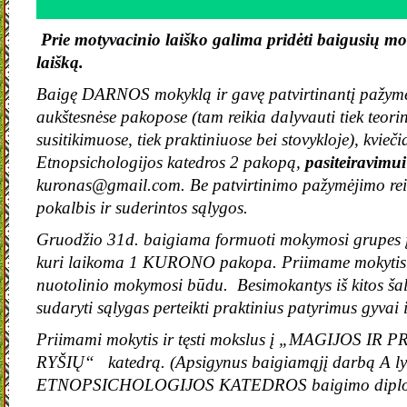
Prie motyvacinio laiško galima pridėti baigusių m
laišką.
Baigę DARNOS mokyklą ir gavę patvirtinantį pažymė
aukštesnėse pakopose (tam reikia dalyvauti tiek teori
susitikimuose, tiek praktiniuose bei stovykloje), kv
Etnopsichologijos katedros 2 pakopą,
pasiteiravimui
kuronas@gmail.com. Be patvirtinimo pažymėjimo reik
pokalbis ir suderintos sąlygos.
Gruodžio 31d. baigiama formuoti mokymosi grupes
kuri laikoma 1 KURONO pakopa. Priimame mokytis ir
nuotolinio mokymosi būdu. Besimokantys iš kitos šal
sudaryti sąlygas perteikti praktinius patyrimus gyvai 
Priimami mokytis ir tęsti mokslus į „MAGIJOS IR
RYŠIŲ“ katedrą. (Apsigynus baigiamąjį darbą A ly
ETNOPSICHOLOGIJOS KATEDROS baigimo dipl