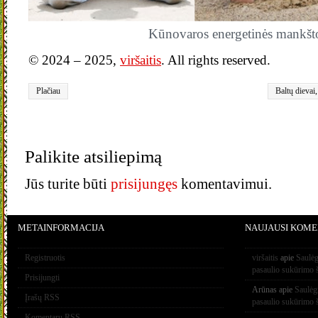
Kūnovaros energetinės mankšt
© 2024 – 2025,
viršaitis
. All rights reserved.
Plačiau
Baltų dievai
baltų pasaul
tradicijos
,
Ba
vienybė
,
bal
vartai
,
baltų 
Palikite atsiliepimą
darnos moky
Jūs turite būti
prisijungęs
komentavimui.
METAINFORMACIJA
NAUJAUSI KOME
Registruotis
viršaitis
apie
Saulėg
pasaulio sukūrimo 
Prisijungti
Arūnas
apie
Saulėg
Įrašų RSS
pasaulio sukūrimo 
Komentarų RSS