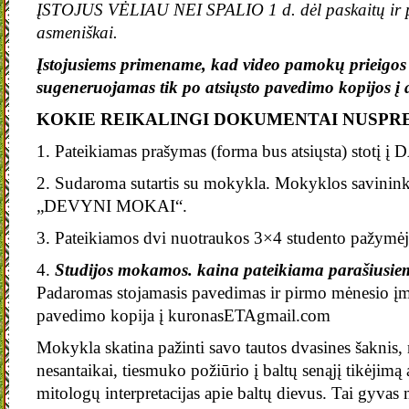
ĮSTOJUS VĖLIAU NEI SPALIO 1 d. dėl paskaitų ir 
asmeniškai.
Įstojusiems primename, kad video pamokų prieigos
sugeneruojamas tik po atsiųsto pavedimo kopijos į 
KOKIE REIKALINGI DOKUMENTAI NUSPR
1. Pateikiamas prašymas (forma bus atsiųsta) st
2. Sudaroma sutartis su mokykla. Mokyklos savininkė
„DEVYNI MOKAI“.
3. Pateikiamos dvi nuotraukos 3×4 studento pažymė
4.
Studijos mokamos. kaina pateikiama parašiusiem
Padaromas stojamasis pavedimas ir pirmo mėnesio įm
pavedimo kopija į kuronasETAgmail.com
Mokykla skatina pažinti savo tautos dvasines šaknis, n
nesantaikai, tiesmuko požiūrio į baltų senąjį tikėjimą a
mitologų interpretacijas apie baltų dievus. Tai gyvas