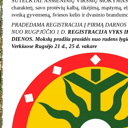
SUTELKTAI: ASMENINIŲ VIRSMŲ MOKYMAS P
charakterį, savo protėvių kalbą, tikėjimą, mąstymą, 
sveiką gyvenseną, šviesos kelio ir dvasinio brandu
PRADEDAMA REGISTRACIJA Į PIRMĄ DARNO
NUO RUGPJŪČIO 1 D.
REGISTRACIJA VYKS IK
DIENOS. Mokslų pradžia prasidės nuo rudens lygia
Verkiuose Rugsėjo 21 d., 25 d. vakare