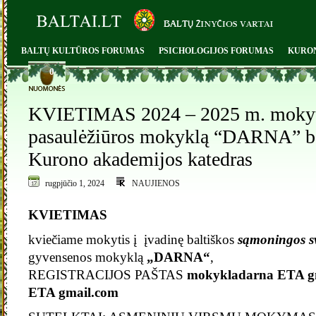
BALTŲ KULTŪROS FORUMAS
PSICHOLOGIJOS FORUMAS
KURO
0
KVIETIMAS 2024 – 2025 m. mokytis
pasaulėžiūros mokyklą “DARNA” be
Kurono akademijos katedras
rugpjūčio 1, 2024
NAUJIENOS
KVIETIMAS
kviečiame mokytis į įvadinę baltiškos
sąmoningos sv
gyvensenos mokyklą
„DARNA“
,
REGISTRACIJOS PAŠTAS
mokykladarna ETA gm
ETA gmail.com