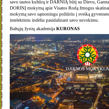
savo tautos kultūrą ir DARNIĄ būtį su Dievu, Gamta 
DORINĮ mokymą apie Visatos Rodą žmogus skatinamas
mokymą savo sąmoningu požiūriu į sveiką gyvensen
intelektiniu indėliu pasidalinant savo suvokimu.
Baltųjų žynių akademija
KURONAS