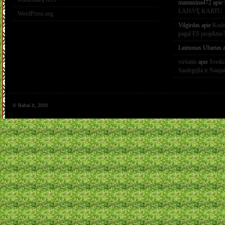
mantanina472
apie
LAISVĘ KARTU
WordPress.org
Vilgirdas
apie
Kodėl
pagal ES projektus
Laimonas Ubartas
a
viršaitis
apie
Sveik
Saulėgrįža ir Nauja
© Baltai.lt, 2010