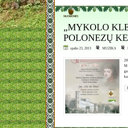
0
„MYKOLO KLE
POLONEZŲ KE
spalio 23, 2013
MUZIKA
20
M.
ga
ku