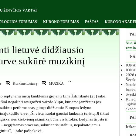
OLOGIJOS FORUMAS
KURONO FORUMAS
PAŠTAS
KURONO AKADE
PA
Nuo ši
ti lietuvė didžiausio
remiam
NA
urve sukūrė muzikinį
JONAS
JONA
2026 m
Švęsk
,
,
a
Kurkime Lietuvą
MUZIKA
Netekt
Junev
Sveik
o septynerių metų kanklėmis grojanti Lina Žilinskaitė (25) sakė
Kvieč
i šiol negalinti atsigrožėti vaizdo klipu, kuriame įamžintas jos
ugdym
zikinis performansas, gimęs didžiausio Europos ledyno
akade
tnajokudlio urve. „Ši vieta nuolat gausiai lankoma turistų. Ji tikrai
PA
giška, nes kiekvieną akimirką būna vis kitokia. Ledynas tirpsta ir
i – negrįžtamas procesas, sukuriantis įstabius, nepakartojamus
Ieškot
ginius“, – sakė pašnekovė.
BA