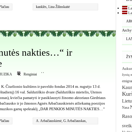
Plačiau
kanklės
,
Lina Žilinskaitė
La
La
AR
Archy
LA
nutės nakties…“ ir
ŽY
e
Aukur
,
,
MUZIKA
Renginiai
žynių 
emigra
 K. Čiurlionio kultūros ir paveldo fondas 2014 m. rugsėjo 13 d.
Kau
eštadienį) 16 val. Saldutiškio dvare (Saldutiškio mietelis, Utenos
Kurš
jonas), kviečia pamatyti ir pasiklausyti žinomo aktoriaus Giedriaus
Liet
bačiausko ir jo žmonos Agnės Arbačiauskienės atliekamą poezijos
Nasa
 muzikos garsų spektaklį „DAR PENKIOS MINUTĖS NAKTIES…“
Raso
Plačiau
A. Arbačiauskienė
,
G.Arbačiauskas
,
sveik
Saldutiškis