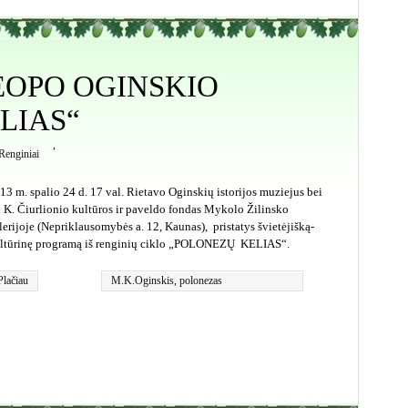
OPO OGINSKIO
LIAS“
,
Renginiai
13 m. spalio 24 d. 17 val. Rietavo Oginskių istorijos muziejus bei
 K. Čiurlionio kultūros ir paveldo fondas Mykolo Žilinsko
lerijoje (Nepriklausomybės a. 12, Kaunas), pristatys švietėjišką-
ltūrinę programą iš renginių ciklo „POLONEZŲ KELIAS“.
Plačiau
M.K.Oginskis
,
polonezas