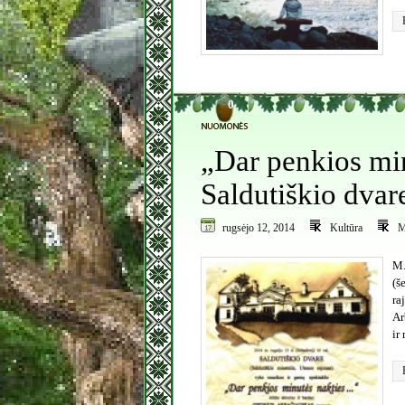
0
„Dar penkios mi
Saldutiškio dvar
rugsėjo 12, 2014
Kultūra
M.
(š
ra
Ar
ir