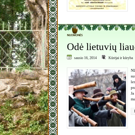
0
Odė lietuvių lia
sausio 16, 2014
Kūrėjai ir kūryba
NI
su
le
pr
Ja
ma