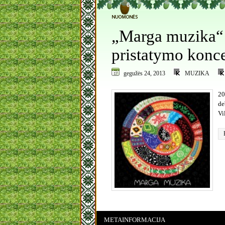
0
„Marga muzika“ 
pristatymo konce
gegužės 24, 2013
MUZIKA
20
de
Vi
METAINFORMACIJA