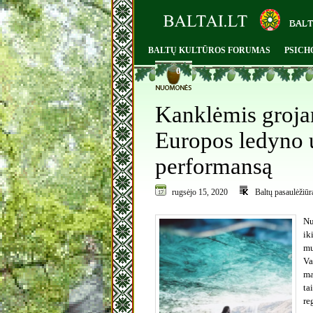
BALTŲ KULTŪROS FORUMAS
PSICH
0
Kanklėmis grojan
Europos ledyno 
performansą
rugsėjo 15, 2020
Baltų pasaulėžiūr
Nu
ik
mu
Va
ma
ta
re