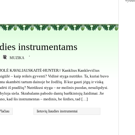
Vydūn
udies instrumentams
,
MUZIKA
JOLĖ KAVALIAUSKAITĖ-HUNTER// Kanklius Kanklevičius
sigūžė – kaip reikės gyventi? Vidinė styga nutrūko. Ta, kuriai buvo
mta skambėti tartum dainoje be žodžių. Iš kur gauti jėgų ir viską
adėti iš pradžių? Nutrūkusi styga – ne molinis puodas, nesulipdysi.
 byloja siela. Skrabalams pabodo dantų barškintojų žaidimai. Jie
no, kad šis instrumentas – medinis, be širdies, tad […]
Plačiau
lietuvių liaudies instrumentai