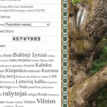
tvijas Dievturu Sadraudze
tviskās Dzīvesziņas centrs ZALTIS
CHYVAI
vai
NKYTOJAI
MOS
Baltieji žyniai
Baltai
as
baltųjų
baltų tikėjimas
burtai
Darna
Eilės
mokykla
Kalėdos
Joninės
ntai
gintaras
gaisras
Klaipėda
Kuronas
nas
kosmosas
ių nerija
LDK
Kūčios
kūnovara
Laikas
Lietuvių kalba
uva
lietuviai
margučiai
Nida
Neringa
paukščiai
Neris
piliakalniai
rašytojai
s
Rusija
religija
Smegenys
Vilnius
ata
Velykos
vaikai
Ukraina
vėlinės
Žemė