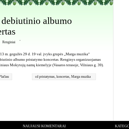
debiutinio albumo
rtas
,
Renginiai
13 m. gegužės 29 d. 19 val. įvyks grupės „Marga muzika“
biutinio albumo pristatymo koncertas. Renginys organizuojamas
lniaus Mokytojų namų kiemelyje (Vasaros terasoje, Vilniaus g. 39).
Plačiau
cd pristatymas
,
koncertas
,
Marga muzika
NAUJAUSI KOMENTARAI
KATEGO