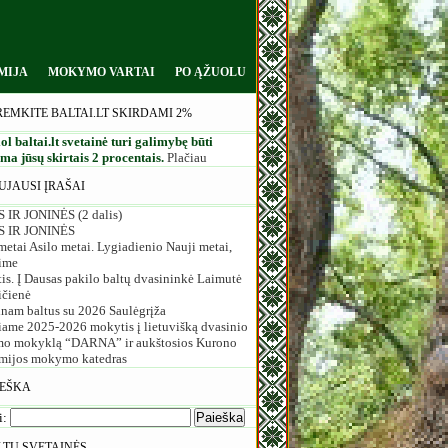
MIJA
MOKYMO VARTAI
PO ĄŽUOLU
REMKITE BALTAI.LT SKIRDAMI 2%
ol baltai.lt svetainė turi galimybę būti
a jūsų skirtais 2 procentais.
Plačiau
UJAUSI ĮRAŠAI
 IR JONINĖS (2 dalis)
S IR JONINĖS
etai Asilo metai. Lygiadienio Nauji metai,
ime
is. Į Dausas pakilo baltų dvasininkė Laimutė
ičienė
inam baltus su 2026 Saulėgrįža
iame 2025-2026 mokytis į lietuvišką dvasinio
o mokyklą “DARNA” ir aukštosios Kurono
mijos mokymo katedras
IEŠKA
i:
LTŲ SVETAINĖS