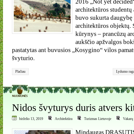
2016 „Not yet decided
architektūros studentų
buvo sukurta daugybę
architektūros objektų.
kūrynys – prancūzų ar
aukščio apžvalgos bokš
pastatytas ant buvusios „Kosygino“ vilos pamat
švyturio.
Plačiau
Lydumo rag
rezervatas
,
N
0
Nidos švyturys duris atvers k
birželio 13, 2019
Architektūra
Turizmas Lietuvoje
Vakarų 
Mindaugas DRĄSUTIS\