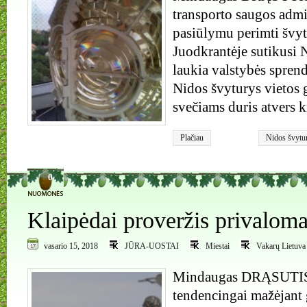
transporto saugos admi
pasiūlymu perimti švyt
Juodkrantėje sutikusi 
laukia valstybės spren
Nidos švyturys vietos 
svečiams duris atvers k
Plačiau
Nidos švytu
0
Klaipėdai proveržis privalom
vasario 15, 2018
JŪRA-UOSTAI
Miestai
Vakarų Lietuva
Mindaugas DRĄSUTIS
tendencingai mažėjant 