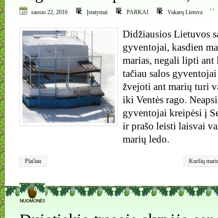
,
,
sausio 22, 2016
Įstatymai
PARKAI
Vakarų Lietuva
Didžiausios Lietuvos s
gyventojai, kasdien ma
marias, negali lipti ant
tačiau salos gyventojai
žvejoti ant marių turi 
iki Ventės rago. Neapsi
gyventojai kreipėsi į 
ir prašo leisti laisvai v
marių ledo.
Plačiau
Kuršių mari
0