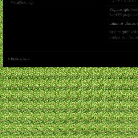
LAISVĘ KARTU
WordPress.org
Vilgirdas
apie
Kodėl
pagal ES projektus
Laimonas Ubartas
a
viršaitis
apie
Sveik
Saulėgrįža ir Nauja
© Baltai.lt, 2010