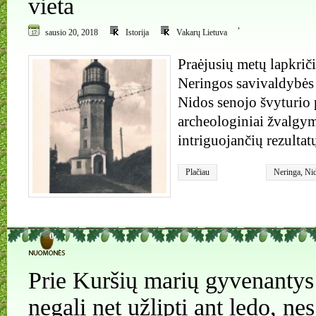
vieta
,
sausio 20, 2018
Istorija
Vakarų Lietuva
Praėjusių metų lapkrič
Neringos savivaldybės i
Nidos senojo švyturio 
archeologiniai žvalgym
intriguojančių rezultat
Plačiau
Neringa
,
Nid
0
Prie Kuršių marių gyvenantys 
negali net užlipti ant ledo, n