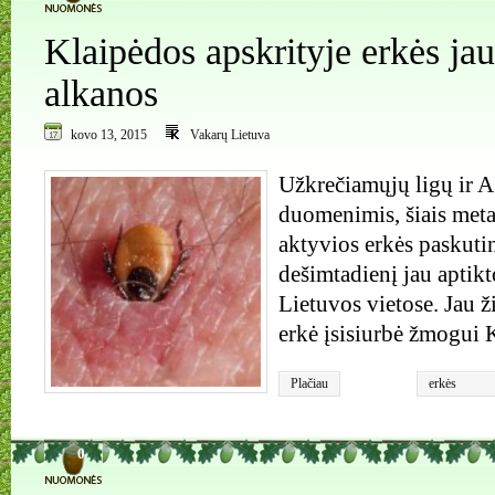
Klaipėdos apskrityje erkės jau
alkanos
kovo 13, 2015
Vakarų Lietuva
Užkrečiamųjų ligų ir 
duomenimis, šiais meta
aktyvios erkės paskutin
dešimtadienį jau aptikt
Lietuvos vietose. Jau ž
erkė įsisiurbė žmogui 
Plačiau
erkės
0