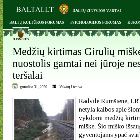
BALTŲ KULTŪROS FORUMAS
PSICHOLOGIJOS FORUMAS
KURO
0
Medžių kirtimas Girulių miške
nuostolis gamtai nei jūroje nes
teršalai
gruodžio 31, 2020
Vakarų Lietuva
Radvilė Rumšienė, LRT
netyla kalbos apie šio
vykdomi medžių kirtim
miške. Šio miško išsa
gyventojams ypač svar