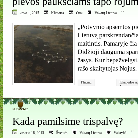
pievos paukščiams tapo roju
,
,
kovo 1, 2015
Klimatas
Orai
Vakarų Lietuva
„Potvynio apsemtos piev
Lietuvą parskrendanči
maitintis. Pamaryje čia
Didžioji dauguma sparn
žasys. Kur bepažvelgsi,
rašo skaitytojas Nojus.
Plačiau
Klaipėdos ap
Šyšos kaima
0
Kada pamilsime trispalvę?
,
,
vasario 18, 2015
Šventės
Vakarų Lietuva
Valstybė