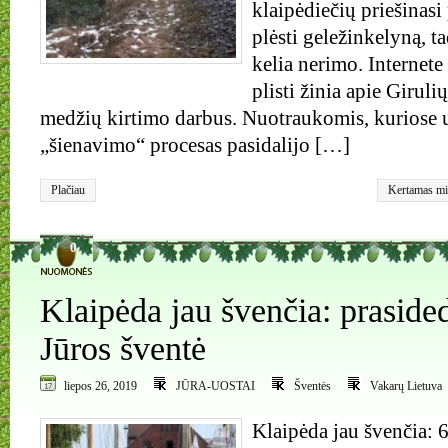
klaipėdiečių priešinas
plėsti geležinkelyną, t
kelia nerimo. Internete
plisti žinia apie Giru
medžių kirtimo darbus. Nuotraukomis, kuriose 
„šienavimo“ procesas pasidalijo […]
Plačiau
Kertamas mi
0
Klaipėda jau švenčia: prasided
Jūros šventė
liepos 26, 2019
JŪRA-UOSTAI
Šventės
Vakarų Lietuva
Klaipėda jau švenčia: 6