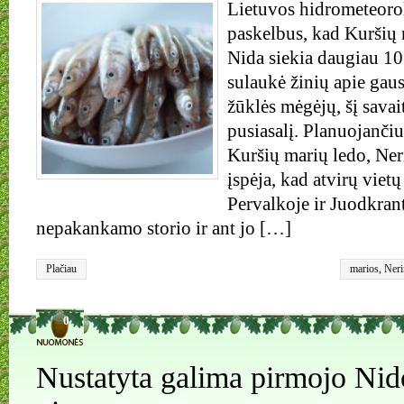
Lietuvos hidrometeorol
paskelbus, kad Kuršių m
Nida siekia daugiau 10
sulaukė žinių apie gaus
žūklės mėgėjų, šį savai
pusiasalį. Planuojančius
Kuršių marių ledo, Ne
įspėja, kad atvirų vietų
Pervalkoje ir Juodkrant
nepakankamo storio ir ant jo […]
Plačiau
marios
,
Neri
0
Nustatyta galima pirmojo Nid