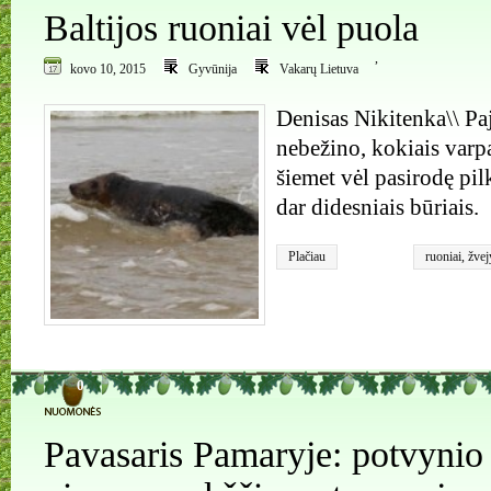
Baltijos ruoniai vėl puola
,
kovo 10, 2015
Gyvūnija
Vakarų Lietuva
Denisas Nikitenka\\ Paj
nebežino, kokiais varp
šiemet vėl pasirodę pil
dar didesniais būriais.
Plačiau
ruoniai
,
žvej
0
Pavasaris Pamaryje: potvynio