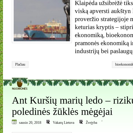
Klaipėda užsibrėžė tik
viską apversti aukšty
proveržio strategijoje 
keturias kryptis – stipri
ekonomiką, bioekonom
pramonės ekonomiką i
industrijų bei paslaug
Plačiau
bioekonomi
Klaipėda
,
kū
proveržis
1
Ant Kuršių marių ledo – rizik
poledinės žūklės mėgėjai
,
sausio 20, 2018
Vakarų Lietuva
Žvejyba