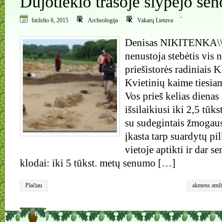
Dujotiekio trasoje slypėjo sen
,
birželio 6, 2015
Archeologija
Vakarų Lietuva
Denisas NIKITENKA\\
nenustoja stebėtis vis n
priešistorės radiniais 
Kvietinių kaime tiesiam
Vos prieš kelias dienas 
išsilaikiusi iki 2,5 tū
su sudegintais žmogaus
įkasta tarp suardytų pi
vietoje aptikti ir dar se
klodai: iki 5 tūkst. metų senumo […]
Plačiau
akmens amži
keramika
,
Kv
gyvenvietė
,
urna
,
Virvel
0