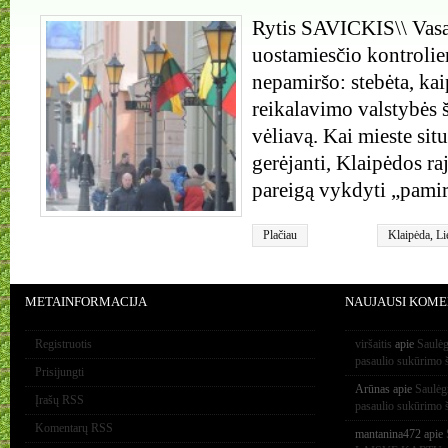
Rytis SAVICKIS\\ Vasa
uostamiesčio kontrolie
nepamiršo: stebėta, ka
reikalavimo valstybės š
vėliavą. Kai mieste sit
gerėjanti, Klaipėdos r
pareigą vykdyti „pamirš
Plačiau
Klaipėda
,
Li
METAINFORMACIJA
NAUJAUSI KOME
Registruotis
viršaitis
apie
Saulėg
pasaulio sukūrimo 
Prisijungti
Arūnas
apie
Saulėg
Įrašų RSS
pasaulio sukūrimo 
Komentarų RSS
mantanina472
apie