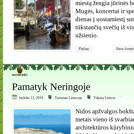
miestą žengia jūrinės 
Mugės, koncertai ir spek
dienas į uostamiestį su
tūkstančių svečių iš vi
užsienio.
Plačiau
Jūros šventė
0
Pamatyk Neringoje
,
birželio 13, 2019
Turizmas Lietuvoje
Vakarų Lietuva
Nidos apžvalgos bokšt
metais vieno iš svarbi
architektūros kūrybin