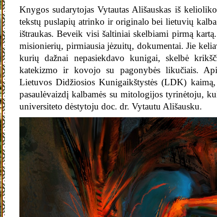
Knygos sudarytojas Vytautas Ališauskas iš kelioliko
tekstų puslapių atrinko ir originalo bei lietuvių kalb
ištraukas. Beveik visi šaltiniai skelbiami pirmą kartą
misionierių, pirmiausia jėzuitų, dokumentai. Jie kel
kurių dažnai nepasiekdavo kunigai, skelbė krik
katekizmo ir kovojo su pagonybės likučiais. Apie
Lietuvos Didžiosios Kunigaikštystės (LDK) kaimą, 
pasaulėvaizdį kalbamės su mitologijos tyrinėtoju, kul
universiteto dėstytoju doc. dr. Vytautu Ališausku.