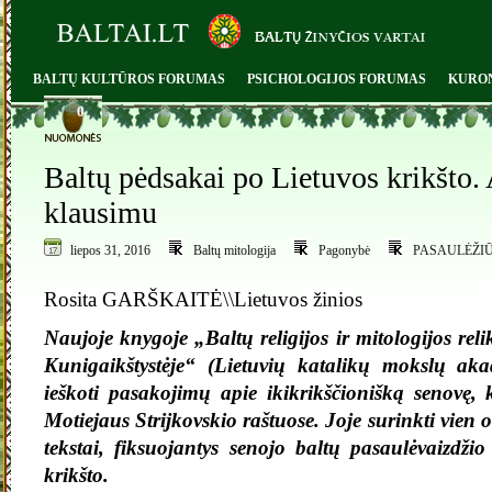
BALTŲ KULTŪROS FORUMAS
PSICHOLOGIJOS FORUMAS
KURO
0
Baltų pėdsakai po Lietuvos krikšto. 
klausimu
liepos 31, 2016
Baltų mitologija
Pagonybė
PASAULĖŽI
Rosita GARŠKAITĖ\\Lietuvos žinios
Naujoje knygoje „Baltų religijos ir mitologijos reli
Kunigaikštystėje“ (Lietuvių katalikų mokslų aka
ieškoti pasakojimų apie ikikrikščionišką senovę
Motiejaus Strijkovskio raštuose. Joje surinkti vien
tekstai, fiksuojantys senojo baltų pasaulėvaizdži
krikšto.