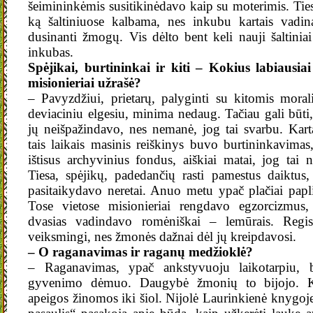
šeimininkėmis susitikinėdavo kaip su moterimis. Ties
ką šaltiniuose kalbama, nes inkubu kartais vadin
dusinanti žmogų. Vis dėlto bent keli nauji šaltinia
inkubas.
Spėjikai, burtininkai ir kiti
– Kokius labiausiai 
misionieriai užrašė?
– Pavyzdžiui, prietarų, palyginti su kitomis mora
deviaciniu elgesiu, minima nedaug. Tačiau gali bū
jų neišpažindavo, nes nemanė, jog tai svarbu. Kart
tais laikais masinis reiškinys buvo burtininkavimas,
ištisus archyvinius fondus, aiškiai matai, jog tai
Tiesa, spėjikų, padedančių rasti pamestus daiktus
pasitaikydavo neretai. Anuo metu ypač plačiai papl
Tose vietose misionieriai rengdavo egzorcizmus,
dvasias vadindavo romėniškai – lemūrais. Regi
veiksmingi, nes žmonės dažnai dėl jų kreipdavosi.
– O raganavimas ir raganų medžioklė?
– Raganavimas, ypač ankstyvuoju laikotarpiu, 
gyvenimo dėmuo. Daugybė žmonių to bijojo. K
apeigos žinomos iki šiol. Nijolė Laurinkienė knygoj