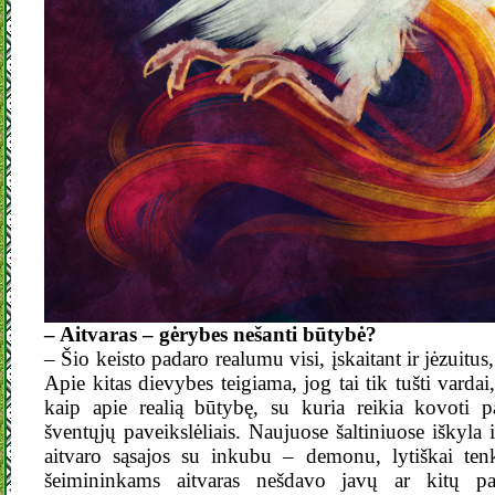
– Aitvaras – gėrybes nešanti būtybė?
– Šio keisto padaro realumu visi, įskaitant ir jėzuitus
Apie kitas dievybes teigiama, jog tai tik tušti vardai
kaip apie realią būtybę, su kuria reikia kovoti pa
šventųjų paveikslėliais. Naujuose šaltiniuose iškyla i
aitvaro sąsajos su inkubu – demonu, lytiškai ten
šeimininkams aitvaras nešdavo javų ar kitų p