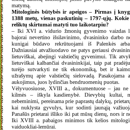
matymą.
Mitologinės būtybės ir apeigos
– Pirmas į knygą
1388 metų, vienas paskutinių – 1797-ųjų. Kokie 
reliktų skirtumai matyti tuo laikotarpiu?
– Iki XVI a. vidurio žmonių gyvenimo vaizdas la
bajorai nevertino išsilavinimo, dvasininko darbo ne
kunigai būdavo rekrūtuojami iš Palenkės arba
Dažniausiai atvažiuodavo ne patys geriausi dvasini
lietuviškai, abejingi valstiečių gyvenimui. Tik atvy
lietuviškai kalbančiai dvasininkijai, taip pat pradė
turėjo sutvarkyti ne tik ekonomiką, bet ir kaim
užrašymų apie valstiečių sielovadą. Pasakojama 
aukojimus, juos lydinčias bendruomenių puotas.
Vėlyvuosiuose, XVIII a., dokumentuose – jau ne 
kilmės – iškyla kasdienybė. Dievybių kultai, mi
nebeminimi, pereinama prie paprastų dalykų, prietarų
kai nuklysta gyvulys, kur sodinti jaunąją važiuoja
Panašūs prietarai išliko iki pat mūsų dienų, nors ir n
Iki XVIII a. pabaigos minimos tik kelios mitologi
vaiduokliai-lemūrai.