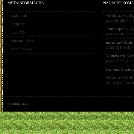
METAINFORMACIJA
NAUJAUSI KOME
Registruotis
viršaitis
apie
Saulėg
pasaulio sukūrimo 
Prisijungti
Arūnas
apie
Saulėg
Įrašų RSS
pasaulio sukūrimo 
Komentarų RSS
mantanina472
apie
LAISVĘ KARTU
WordPress.org
Vilgirdas
apie
Kodėl
pagal ES projektus
Laimonas Ubartas
a
viršaitis
apie
Sveik
Saulėgrįža ir Nauja
© Baltai.lt, 2010