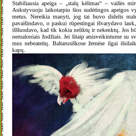
Stabiliausia apeiga – „stalų kėlimas“ – vaišės mir
Ankstyvuoju laikotarpiu šios sudėtingos apeigos v
metus. Nereikia manyti, jog tai buvo didelis ma
pavaišindavo, o paskui rūpestingai išvarydavo lauk,
iššluodavo, kad tik kokia neliktų ir nekenktų. Jos b
nemaloniais žodžiais. Jei šitaip atsisveikintume su sve
mus nebeateitų. Baltarusiškose žemėse ilgai išsilai
kapų.