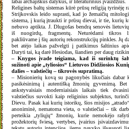
labai archajiškus dalykus, ir literatūrinius įvaizdžius.
Religines baltų sistemas kūrė prūsų religiją tyrinėję 
Strijkovskis leido suprasti, kad jo žemaičių mitologi
sistema, į kurią įtraukti ir prūsų dievai, ir tie, kurių 
nebuvo aptikta. J. Dlugošas bendrą senovės lietuvių
iš nuogirdų, fragmentų. Neturėdami tikros lie
pakliūvame į šių autorių rekonstrukcijų pinkles. Jų d
bet atėjo laikas pažvelgti į patikimus šaltinius 
Daryti tai, ką darė Hesiodas, šiandien per daug riziki
– Knygos įvade teigiama, kad iš surinktų šal
sužinoti apie „tyliosios“ Lietuvos Didžiosios Kun
dalies – valstiečių – tikrovės supratimą.
– Misionierių kovą su pagonybės likučiais dabar k
pasikėsinimą į autentišką žmonių gyvenimą. Bet 
ankstyvaisiais moderniaisiais laikais tiek dvasin
valstiečius suvokti kaip religinius subjektus, turin
Dievu. Pasak kai kurių istorikų, šios misijos „atrado“
anoniminė, nematoma vieta, o valstiečiai – tik darbo
perteikia „tyliųjų“ žmonių, kurie nemokėjo rašyti
prožektorių šviesą, vertybes, įvairius įsivaizdavi
tekstų autorių intencijos, jiems pavyko išsaugoti l