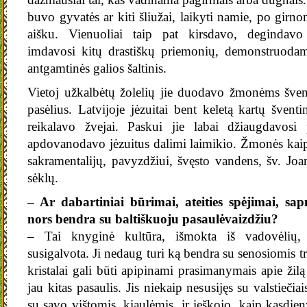
buvo gyvatės ar kiti šliužai, laikyti namie, po girnom
aišku. Vienuoliai taip pat kirsdavo, degindav
imdavosi kitų drastiškų priemonių, demonstruodami
antgamtinės galios šaltinis.
Vietoj užkalbėtų žolelių jie duodavo žmonėms šven
pasėlius. Latvijoje jėzuitai bent keletą kartų šventi
reikalavo žvejai. Paskui jie labai džiaugdavosi 
apdovanodavo jėzuitus dalimi laimikio. Žmonės kaip
sakramentalijų, pavyzdžiui, švęsto vandens, šv. Joa
sėklų.
– Ar dabartiniai būrimai, ateities spėjimai, sa
nors bendra su baltiškuoju pasaulėvaizdžiu?
– Tai knyginė kultūra, išmokta iš vadovėlių, i
susigalvota. Ji nedaug turi ką bendra su senosiomis tr
kristalai gali būti apipinami prasimanymais apie žilą 
jau kitas pasaulis. Jis niekaip nesusijęs su valstieči
su savo vištomis, kiaulėmis, ir ieškojo, kaip kasdien