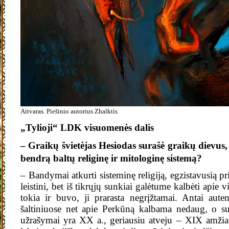
Aitvaras. Piešinio autorius Zhalktis
„Tylioji“ LDK visuomenės dalis
– Graikų švietėjas Hesiodas surašė graikų dievus
bendrą baltų religinę ir mitologinę sistemą?
– Bandymai atkurti sisteminę religiją, egzistavusią pr
leistini, bet iš tikrųjų sunkiai galėtume kalbėti apie v
tokia ir buvo, ji prarasta negrįžtamai. Antai aut
šaltiniuose net apie Perkūną kalbama nedaug, o su
užrašymai yra XX a., geriausiu atveju – XIX amžiaus