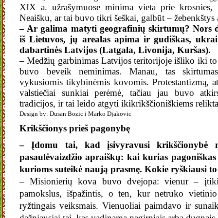
XIX a. užrašymuose minima vieta prie krosnies, 
Neaišku, ar tai buvo tikri šeškai, galbūt – žebenkštys
– Ar galima matyti geografinių skirtumų? Nors did
iš Lietuvos, jų arealas apima ir gudiškas, ukrain
dabartinės Latvijos (Latgala, Livonija, Kuršas).
– Medžių garbinimas Latvijos teritorijoje išliko iki to
buvo beveik neminimas. Manau, tas skirtumas 
vykusiomis tikybinėmis kovomis. Protestantizmą, atėj
valstiečiai sunkiai perėmė, tačiau jau buvo atkir
tradicijos, ir tai leido atgyti ikikrikščioniškiems relikt
Design by: Dusan Bozic i Marko Djakovic
Krikščionys prieš pagonybę
– Įdomu tai, kad įsivyravusi krikščionybė n
pasaulėvaizdžio apraiškų: kai kurias pagoniškas t
kurioms suteikė naują prasmę. Kokie ryškiausi to
– Misionierių kova buvo dvejopa: vienur – įtiki
pamokslus, išpažintis, o ten, kur netrūko vietin
ryžtingais veiksmais. Vienuoliai paimdavo ir sunai
dažniausiai tai, kas vadinama pagirniais arba dugnais.