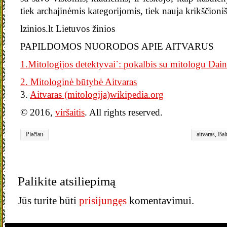
tiek archajinėmis kategorijomis, tiek nauja krikščioniš
lzinios.lt Lietuvos žinios
PAPILDOMOS NUORODOS APIE AITVARUS
1.Mitologijos detektyvai`: pokalbis su mitologu
Dain
2. Mitologinė būtybė Aitvaras
3.
Aitvaras (mitologija)wikipedia.org
© 2016,
viršaitis
. All rights reserved.
Plačiau
aitvaras
,
Balt
reliktai
,
Vyta
Palikite atsiliepimą
Jūs turite būti
prisijungęs
komentavimui.