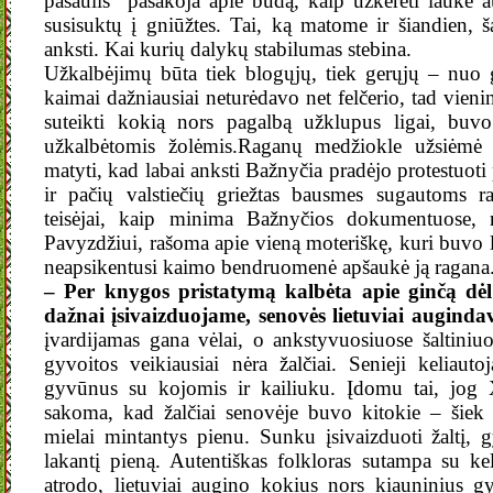
pasaulis“ pasakoja apie būdą, kaip užkerėti lauke a
susisuktų į gniūžtes. Tai, ką matome ir šiandien, š
anksti. Kai kurių dalykų stabilumas stebina.
Užkalbėjimų būta tiek blogųjų, tiek gerųjų – nuo 
kaimai dažniausiai neturėdavo net felčerio, tad vieni
suteikti kokią nors pagalbą užklupus ligai, buvo
užkalbėtomis žolėmis.Raganų medžiokle užsiėmė ne
matyti, kad labai anksti Bažnyčia pradėjo protestuoti p
ir pačių valstiečių griežtas bausmes sugautoms 
teisėjai, kaip minima Bažnyčios dokumentuose, n
Pavyzdžiui, rašoma apie vieną moteriškę, kuri buvo 
neapsikentusi kaimo bendruomenė apšaukė ją ragana
– Per knygos pristatymą kalbėta apie ginčą dėl 
dažnai įsivaizduojame, senovės lietuviai auginda
įvardijamas gana vėlai, o ankstyvuosiuose šaltini
gyvoitos veikiausiai nėra žalčiai. Senieji keliauto
gyvūnus su kojomis ir kailiuku. Įdomu tai, jog X
sakoma, kad žalčiai senovėje buvo kitokie – šiek 
mielai mintantys pienu. Sunku įsivaizduoti žaltį, g
lakantį pieną. Autentiškas folkloras sutampa su ke
atrodo, lietuviai augino kokius nors kiauninius g