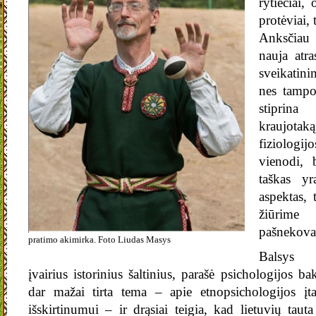
rytiečiai,
protėviai, 
Anksčiau
nauja atra
sveikatin
nes tampo
stiprin
kraujotak
fiziolog
vienodi, b
taškas y
aspektas, 
žiūrime 
pašnekova
pratimo akimirka. Foto Liudas Masys
Balsys k
įvairius istorinius šaltinius, parašė psichologijos b
dar mažai tirta tema – apie etnopsichologijos į
išskirtinumui – ir drąsiai teigia, kad lietuvių tau