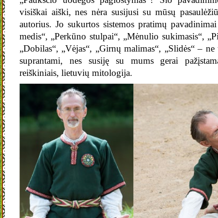
visiškai aiški, nes nėra susijusi su mūsų pasaulėž
autorius. Jo sukurtos sistemos pratimų pavadinim
medis“, „Perkūno stulpai“, „Mėnulio sukimasis“, „
„Dobilas“, „Vėjas“, „Girnų malimas“, „Slidės“ – ne ti
suprantami, nes susiję su mums gerai pažįstam
reiškiniais, lietuvių mitologija.