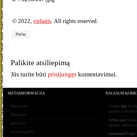
© 2022,
viršaitis
. All rights reserved.
Plačiau
Palikite atsiliepimą
Jūs turite būti
prisijungęs
komentavimui.
METAINFORMACIJA
NAUJAUSI KOME
Registruotis
viršaitis
apie
Saulėg
pasaulio sukūrimo 
Prisijungti
Arūnas
apie
Saulėg
Įrašų RSS
pasaulio sukūrimo 
Komentarų RSS
mantanina472
apie