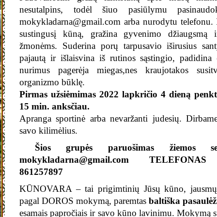
nesutalpins, todėl šiuo pasiūlymu pasinaudoki
mokykladarna@gmail.com arba nurodytu telefonu. Ma
sustingusį kūną, gražina gyvenimo džiaugsmą i
žmonėms. Suderina porų tarpusavio iširusius santy
pajautą ir išlaisvina iš rutinos sąstingio, padidin
nurimus pagerėja miegas,nes kraujotakos susit
organizmo būklę.
Pirmas užsiėmimas 2022 lapkričio 4 dieną penkta
15 min. anksčiau.
Apranga sportinė arba nevaržanti judesių. Dirbame
savo kilimėlius.
Šios grupės paruošimas žiemos sezon
mokykladarna@gmail.com TELEFONAS
861257897
KŪNOVARA – tai prigimtinių Jūsų kūno, jausmų 
pagal DOROS mokymą, paremtas
baltiška pasaulėž
esamais papročiais ir savo kūno lavinimu. Mokymą su