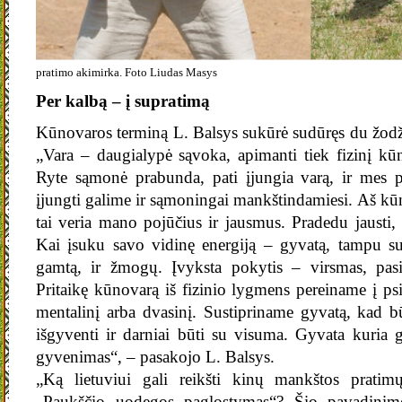
pratimo akimirka. Foto Liudas Masys
Per kalbą – į supratimą
Kūnovaros terminą L. Balsys sukūrė sudūręs du žodž
„Vara – daugialypė sąvoka, apimanti tiek fizinį kūną
Ryte sąmonė prabunda, pati įjungia varą, ir mes p
įjungti galime ir sąmoningai mankštindamiesi. Aš kū
tai veria mano pojūčius ir jausmus. Pradedu jausti, 
Kai įsuku savo vidinę energiją – gyvatą, tampu sus
gamtą, ir žmogų. Įvyksta pokytis – virsmas, pas
Pritaikę kūnovarą iš fizinio lygmens pereiname į ps
mentalinį arba dvasinį. Sustipriname gyvatą, kad 
išgyventi ir darniai būti su visuma. Gyvata kuria g
gyvenimas“, – pasakojo L. Balsys.
„Ką lietuviui gali reikšti kinų mankštos pratimu
„Paukščio uodegos paglostymas“? Šio pavadini