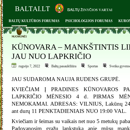
BALTŲ KULTŪROS FORUMAS
PSICHOLOGIJOS FORUMAS
KURO
0
KŪNOVARA – MANKŠTINTIS LI
JAU NUO LAPKRIČIO
rugsėjo 7, 2022
Baltų pasaulėžiūra
Sportas
Sveika gyvens
JAU SUDAROMA NAUJA RUDENS GRUPĖ.
KVIEČIAM Į PRADINES KŪNOVAROS P
LAPKRIČIO MĖNESIO 4 d. PIRMAS MĖ
NEMOKAMAI. ADRESAS: VILNIUS, Lakūnų 24, an
ant durų 11 PENKTADIENIAIS NUO 19:00 VAL.
Kviečiam ir šeimas su vaikais net nuo 5 metukų paba
Padovanosim gražų lankstuką apie mūsų mankš