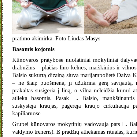
pratimo akimirka. Foto Liudas Masys
Basomis kojomis
Kūnovaros pratybose nuolatiniai mokytiniai dalyvauj
drabužius – plačias lino kelnes, marškinius ir vilnos
Balsio sukurtą dizainą siuva marijampolietė Daiva K
– ne šiaip puošmena, ji užtikrina gerą savijautą, n
prakaitas susigeria į liną, o vilna neleidžia kūnui 
atlieka basomis. Pasak L. Balsio, mankštinant
suskystėja kraujas, pagerėja kraujo cirkuliacija 
kapiliaruose.
Grupei kūnovaros mokytinių vadovauja pats L. Bals
valdymo treneris). Iš pradžių atliekamas ritualas, ku