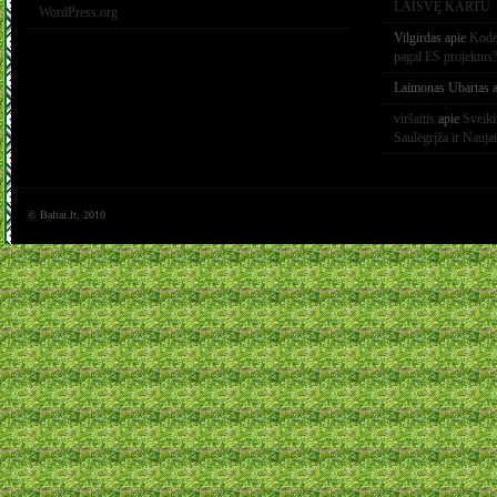
LAISVĘ KARTU
WordPress.org
Vilgirdas
apie
Kodėl
pagal ES projektus
Laimonas Ubartas
a
viršaitis
apie
Sveik
Saulėgrįža ir Nauja
© Baltai.lt, 2010