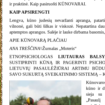
ir praktinė. Kaip pasiruošti KŪNOVARAI.
KAIP APSIRENGTI
Lengva, kūno judesių nevaržanti apranga, patarti
vilnonė, gali būti šilkas ir viskozė. Nepatartina daug
aptemptos aprangos. Salėje ir lauke dirbama basomis,
APIE KŪNOVARĄ PLAČIAU
ANA TREŠ
Č
INA
\\Žurnalas „Moteris“
ETNOPSICHOLOGAS
LIUTAURAS BAL
SUSTIPRINTI KŪNĄ IR PAGERINTI PSICH
LIETUVIŲ PASAULĖŽIŪRAI ARTIMU BŪDU
SAVO SUKURTĄ SVEIKATINIMO SISTEMĄ – 
Kūnovaros
kūno ir d
sieja su 
„Pasaulį