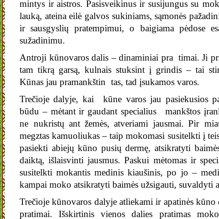
mintys ir aistros. Pasisveikinus ir susijungus su mo
lauką, ateina eilė galvos sukiniams, sąmonės pažadin
ir sausgyslių pratempimui, o baigiama pėdose esa
sužadinimu.
Antroji kūnovaros dalis – dinaminiai pra timai. Ji pr
tam tikrą garsą, kulnais stuksint į grindis – tai sti
Kūnas jau pramankštin tas, tad įsukamos varos.
Trečioje dalyje, kai kūne varos jau pasiekusios 
būdu – mėtant ir gaudant specialius mankštos įranki
ne nukristų ant žemės, atveriami jausmai. Pir mi
megztas kamuoliukas – taip mokomasi susitelkti į te
pasiekti abiejų kūno pusių dermę, atsikratyti baimė
daiktą, išlaisvinti jausmus. Paskui mėtomas ir spec
susitelkti mokantis medinis kiaušinis, po jo – medi
kampai moko atsikratyti baimės užsigauti, suvaldyti a
Trečioje kūnovaros dalyje atliekami ir apatinės kūno
pratimai. Išskirtinis vienos dalies pratimas mo