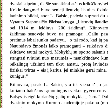
dvasiai stiprinti, tik šie sunaikinti atėjus krikščionybei
Kokie daugmaž buvo senieji lietuvių liaudies fizini
lavinimo būdai, anot L. Balsio, padeda suprasti du 
Vytauto Steponaičio išleista knyga „Lietuvių liaudi
bei 1914 m. leidinys „200 žaidimų“. Kūnovaros
žaidimas senovėje buvo ne pramoga: „Galiu pasa
pratimus labai sunku padaryti, o tai rodo, kad jų pa
Neturėdavo žmonės laiko pramogauti – reikdavo dir
skirdavo tautai mokyti. Mokyklų su sporto salėmis 
stengtasi tvirtinti nuo mažumės – mankštindavo kū
reikalingų užsiimti tam tikru amatu, protą lavinda
fiziškai tvirtas – eis į karius, jei minkles gerai mina,
kunigus.“
Kūnovara, pasak L. Balsio, yra tik viena iš jo ja
kuriamo baltiškos sąmoningos sveikos gyvensenos k
Balsys įsteigė kuriančių galių mokyklą „Darna“.Da
dvasinio mokymo Kurono akademijoje pakopa (moks