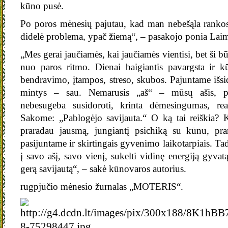
kūno pusė.
Po poros mėnesių pajutau, kad man nebešąla rankos
didelė problema, ypač žiemą“, – pasakojo ponia Laim
„Mes gerai jaučiamės, kai jaučiamės vientisi, bet ši b
nuo paros ritmo. Dienai baigiantis pavargsta ir kū
bendravimo, įtampos, streso, skubos. Pajuntame išsi
mintys – sau. Nemarusis „aš“ – mūsų ašis, pu
nebesugeba susidoroti, krinta dėmesingumas, rea
Sakome: „Pablogėjo savijauta.“ O ką tai reiškia? 
praradau jausmą, jungiantį psichiką su kūnu, pr
pasijuntame ir skirtingais gyvenimo laikotarpiais. Ta
į savo ašį, savo vienį, sukelti vidinę energiją gyvatą
gerą savijautą“, – sakė kūnovaros autorius.
rugpjūčio mėnesio žurnalas „MOTERIS“.