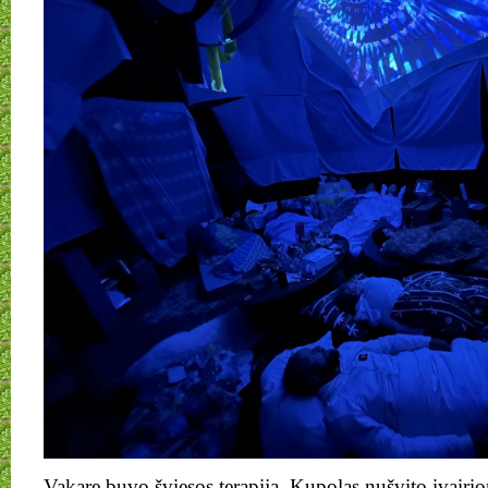
Vakare buvo šviesos terapija. Kupolas nušvito įvairi