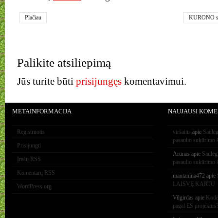
Plačiau
KURONO st
Palikite atsiliepimą
Jūs turite būti
prisijungęs
komentavimui.
METAINFORMACIJA
NAUJAUSI KOME
Registruotis
viršaitis
apie
Saulėg
pasaulio sukūrimo 
Prisijungti
Arūnas
apie
Saulėg
Įrašų RSS
pasaulio sukūrimo 
Komentarų RSS
mantanina472
apie
LAISVĘ KARTU
WordPress.org
Vilgirdas
apie
Kodėl
pagal ES projektus