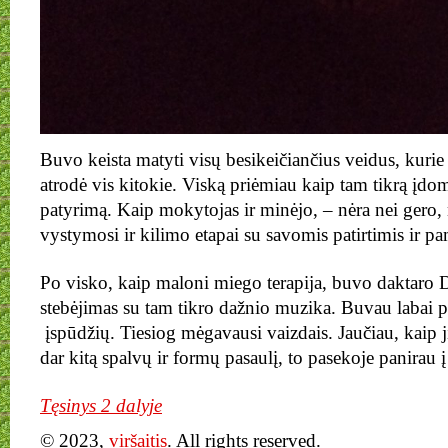
Buvo keista matyti visų besikeičiančius veidus, kurie
atrodė vis kitokie. Viską priėmiau kaip tam tikrą įdo
patyrimą. Kaip mokytojas ir minėjo, – nėra nei gero, 
vystymosi ir kilimo etapai su savomis patirtimis ir 
Po visko, kaip maloni miego terapija, buvo daktaro 
stebėjimas su tam tikro dažnio muzika. Buvau labai 
įspūdžių. Tiesiog mėgavausi vaizdais. Jaučiau, kaip ji
dar kitą spalvų ir formų pasaulį, to pasekoje panirau į
Tęsinys 2 dalyje
© 2023,
viršaitis
. All rights reserved.