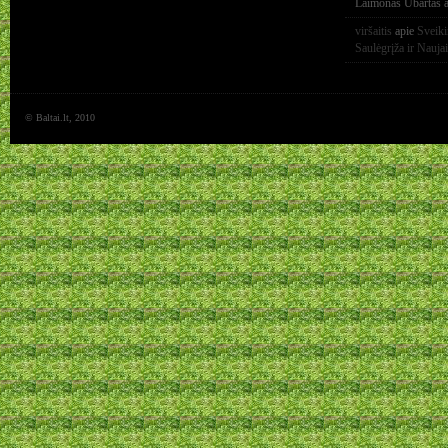
Laimonas Ubartas
a
viršaitis
apie
Sveik
Saulėgrįža ir Nauja
© Baltai.lt, 2010