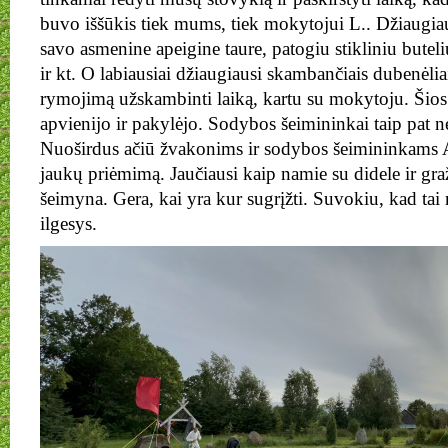
buvo iššūkis tiek mums, tiek mokytojui L.. Džiaugi
savo asmenine apeigine taure, patogiu stikliniu butel
ir kt. O labiausiai džiaugiausi skambančiais dubenėlia
rymojimą užskambinti laiką, kartu su mokytoju. Šio
apvienijo ir pakylėjo. Sodybos šeimininkai taip pat 
Nuoširdus ačiū žvakonims ir sodybos šeimininkams Arij
jaukų priėmimą. Jaučiausi kaip namie su didele ir gra
šeimyna. Gera, kai yra kur sugrįžti. Suvokiu, kad t
ilgesys.