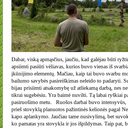
Dabar, viską apmąsčius, jaučiu, kad galėjau būti ryžti
apsiimti pasiūti vėliavas, kurios buvo vienas iš svarbi
įkūnijimo elementų. Mačiau, kaip tai buvo svarbu mok
bailumo savybės pasireiškimas neleido to padaryti. S
bijau prisiimti atsakomybę už atliekamą darbą, nes nep
tikrai sugebėsiu. Yra baimė nuvilti. Tą labai ryškiai p
pasiruošimo metu. Ruošos darbai buvo intensyvūs, to
prieš stovyklą planuotos pažintinės kelionės pagal
kapo aplankymo. Jaučiau tame nusivylimą, bet suvoki
ko pamatas yra stovykla ir jos išpildymas. Taip pat, 