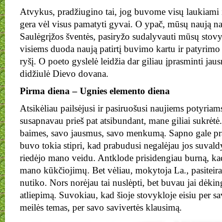
Atvykus, pradžiugino tai, jog buvome visų laukiami ir
gera vėl visus pamatyti gyvai. O ypač, mūsų naują nar
Saulėgrįžos šventės, pasiryžo sudalyvauti mūsų stovy
visiems duoda naują patirtį buvimo kartu ir patyrimo 
ryšį. O poeto gyslelė leidžia dar giliau įprasminti jaus
didžiulė Dievo dovana.
Pirma diena – Ugnies elemento diena
Atsikėliau pailsėjusi ir pasiruošusi naujiems potyriam
susapnavau prieš pat atsibundant, mane giliai sukrėt
baimes, savo jausmus, savo menkumą. Sapno gale pr
buvo tokia stipri, kad prabudusi negalėjau jos suvald
riedėjo mano veidu. Antklode prisidengiau burną, ka
mano kūkčiojimų. Bet vėliau, mokytoja La., pasiteir
nutiko. Nors norėjau tai nuslėpti, bet buvau jai dėkin
atliepimą. Suvokiau, kad šioje stovykloje eisiu per sa
meilės temas, per savo savivertės klausimą.