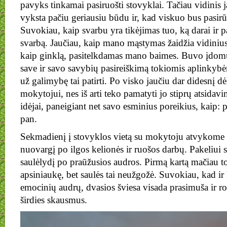
pavyks tinkamai pasiruošti stovyklai. Tačiau vidinis 
vyksta pačiu geriausiu būdu ir, kad viskuo bus pasirū
Suvokiau, kaip svarbu yra tikėjimas tuo, ką darai ir 
svarbą. Jaučiau, kaip mano mąstymas žaidžia vidiniu
kaip ginklą, pasitelkdamas mano baimes. Buvo įdomu
save ir savo savybių pasireiškimą tokiomis aplinkyb
už galimybę tai patirti. Po visko jaučiu dar didesnį 
mokytojui, nes iš arti teko pamatyti jo stiprų atsida
idėjai, paneigiant net savo esminius poreikius, kaip: po
pan.
Sekmadienį į stovyklos vietą su mokytoju atvykome 
nuovargį po ilgos kelionės ir ruošos darbų. Pakeliui
saulėlydį po praūžusios audros. Pirmą kartą mačiau to
apsiniaukę, bet saulės tai neužgožė. Suvokiau, kad i
emocinių audrų, dvasios šviesa visada prasimuša ir r
širdies skausmus.