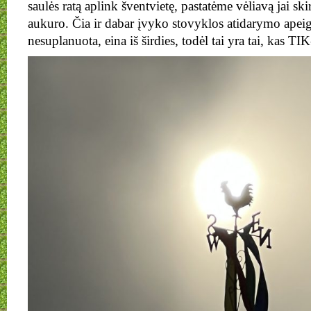
saulės ratą aplink šventvietę, pastatėme vėliavą jai skir
aukuro. Čia ir dabar įvyko stovyklos atidarymo apeig
nesuplanuota, eina iš širdies, todėl tai yra tai, kas T