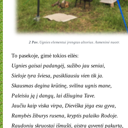
2 Pav.
Ugnies elementui įrengtas altorius. Asmeninė nuotr.
To pasekoje, gimė tokios eilės:
Ugnies gaisai padangėj, sužibo jau seniai,
Sieloje tyra šviesa, pasikliausiu vien tik ja.
Skausmas degina krūtinę, svilina ugnis mane,
Paleisiu ją į dangų, lai džiugina Tave.
Jaučiu kaip viska virpa, Dieviška jėga esu gyva,
Ramybės žiburys rusena, kryptis palaiko Rodoje.
Raudoniu skruostai išmušti, aistra gyventi pakurta,