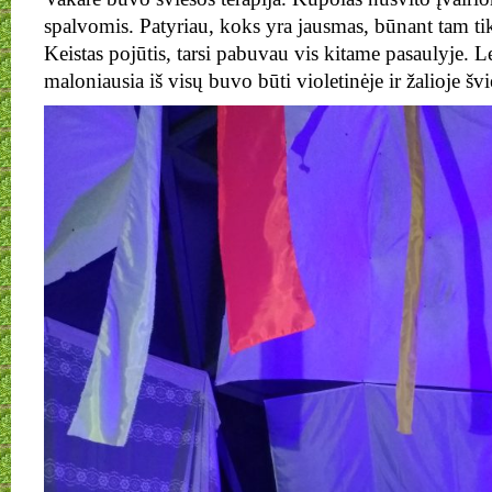
spalvomis. Patyriau, koks yra jausmas, būnant tam tik
Keistas pojūtis, tarsi pabuvau vis kitame pasaulyje. L
maloniausia iš visų buvo būti violetinėje ir žalioje švi