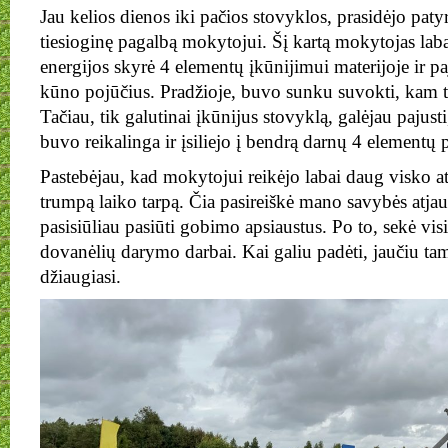
Jau kelios dienos iki pačios stovyklos, prasidėjo paty
tiesioginę pagalbą mokytojui. Šį kartą mokytojas laba
energijos skyrė 4 elementų įkūnijimui materijoje ir p
kūno pojūčius. Pradžioje, buvo sunku suvokti, kam t
Tačiau, tik galutinai įkūnijus stovyklą, galėjau pajust
buvo reikalinga ir įsiliejo į bendrą darnų 4 elementų 
Pastebėjau, kad mokytojui reikėjo labai daug visko at
trumpą laiko tarpą. Čia pasireiškė mano savybės atjaut
pasisiūliau pasiūti gobimo apsiaustus. Po to, sekė visi 
dovanėlių darymo darbai. Kai galiu padėti, jaučiu ta
džiaugiasi.