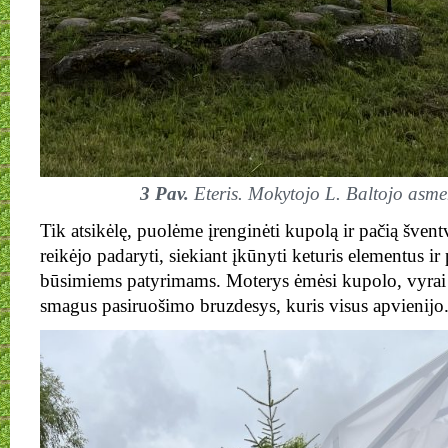
3 Pav.
Eteris. Mokytojo L. Baltojo asme
Tik atsikėlę, puolėme įrenginėti kupolą ir pačią šven
reikėjo padaryti, siekiant įkūnyti keturis elementus ir
būsimiems patyrimams. Moterys ėmėsi kupolo, vyrai 
smagus pasiruošimo bruzdesys, kuris visus apvienijo