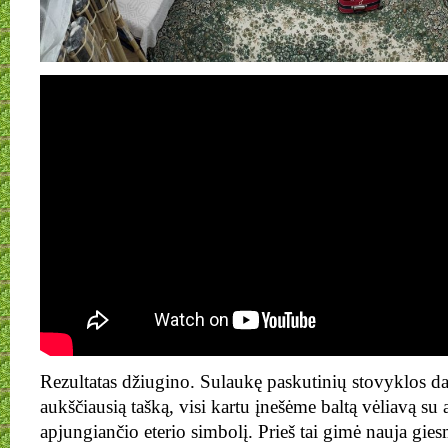
Rezultatas džiugino. Sulaukę paskutinių stovyklos dal
aukščiausią tašką, visi kartu įnešėme baltą vėliavą su
apjungiančio eterio simbolį. Prieš tai gimė nauja gies