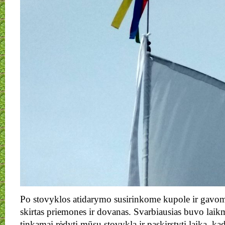
Po stovyklos atidarymo susirinkome kupole ir gav
skirtas priemones ir dovanas. Svarbiausias buvo laikma
tinkamai rėdyti mūsų stovyklą ir paskirstyti laiką, ka