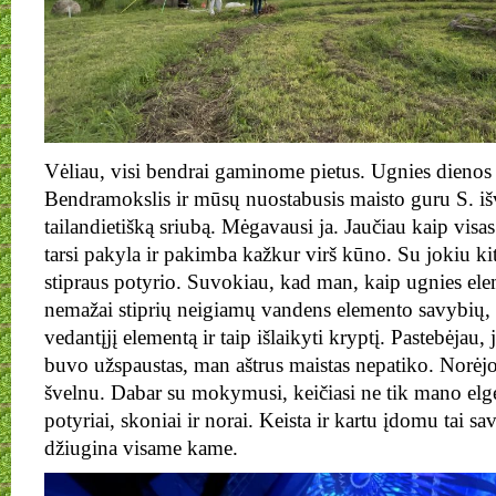
Vėliau, visi bendrai gaminome pietus. Ugnies dienos 
Bendramokslis ir mūsų nuostabusis maisto guru S. išvir
tailandietišką sriubą. Mėgavausi ja. Jaučiau kaip visa
tarsi pakyla ir pakimba kažkur virš kūno. Su jokiu k
stipraus potyrio. Suvokiau, kad man, kaip ugnies ele
nemažai stiprių neigiamų vandens elemento savybių, t
vedantįjį elementą ir taip išlaikyti kryptį. Pastebėjau
buvo užspaustas, man aštrus maistas nepatiko. Norėjosi
švelnu. Dabar su mokymusi, keičiasi ne tik mano elgesy
potyriai, skoniai ir norai. Keista ir kartu įdomu tai sa
džiugina visame kame.